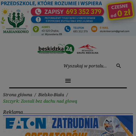
Przejdź
do
treści
Wysz
search
menu
Strona główna
/
Bielsko-Biała
/
Szczyrk: Zostali bez dachu nad głową
Reklama