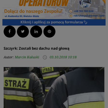
Facebook
Twitter
LinkedIn
Pinterest
Szczyrk: Zostali bez dachu nad głową
Autor:
Marcin Kałuski
03.10.2018 10:18
access_time