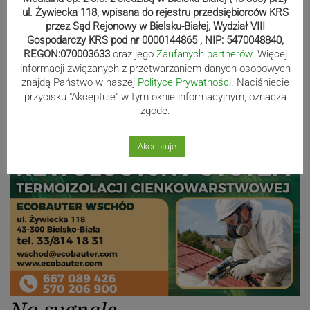
ul. Żywiecka 118, wpisana do rejestru przedsiębiorców KRS
Bracia Szejowie ruszają po kolejne
przez Sąd Rejonowy w Bielsku-Białej, Wydział VIII
punkty. Liderzy mistrzostw
Gospodarczy KRS pod nr 0000144865 , NIP: 5470048840,
wystartują w Rajdzie Rzeszowskim
REGON:070003633
oraz jego
Zaufanych partnerów
. Więcej
informacji związanych z przetwarzaniem danych osobowych
znajdą Państwo w naszej
Polityce Prywatności
. Naciśniecie
przycisku "Akceptuje" w tym oknie informacyjnym, oznacza
Reklama
zgodę.
Akceptuje
Na sygnale