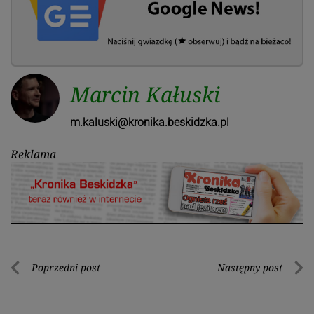
Marcin Kałuski
m.kaluski@kronika.beskidzka.pl
Reklama
Nawigacja
Poprzedni post
Następny post
Poprzedni
Nastę
wpisu
post
post