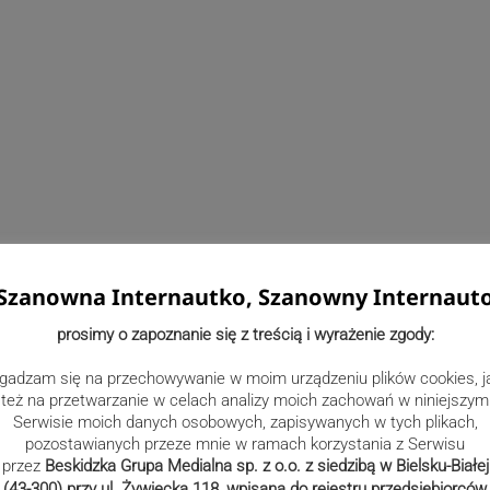
Szanowna Internautko, Szanowny Internaut
prosimy o zapoznanie się z treścią i wyrażenie zgody:
gadzam się na przechowywanie w moim urządzeniu plików cookies, j
też na przetwarzanie w celach analizy moich zachowań w niniejszym
Serwisie moich danych osobowych, zapisywanych w tych plikach,
pozostawianych przeze mnie w ramach korzystania z Serwisu
przez
Beskidzka Grupa Medialna sp. z o.o. z siedzibą w Bielsku-Białej
(43-300) przy ul. Żywiecka 118, wpisana do rejestru przedsiębiorców