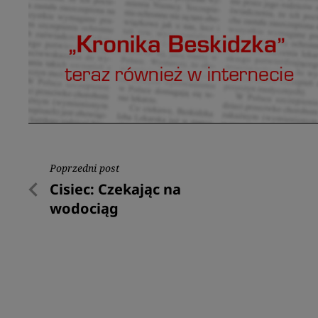
Nawigacja
Poprzedni post
Poprzedni
Cisiec: Czekając na
wpisu
post
wodociąg