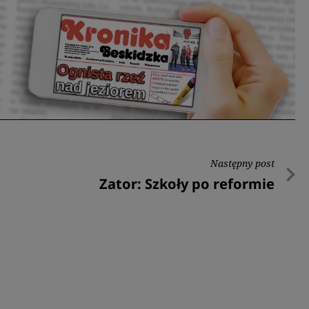
Następny post
Następny
Zator: Szkoły po reformie
post