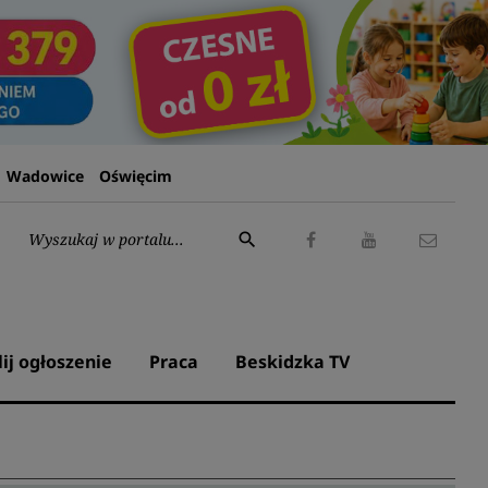
Wadowice
Oświęcim
Wyszukaj:
search
Facebook
Youtube
Kontak
lij ogłoszenie
Praca
Beskidzka TV