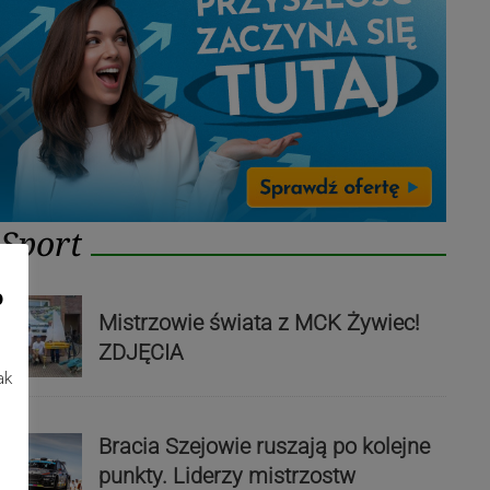
Sport
o
Mistrzowie świata z MCK Żywiec!
ZDJĘCIA
ak
Bracia Szejowie ruszają po kolejne
punkty. Liderzy mistrzostw