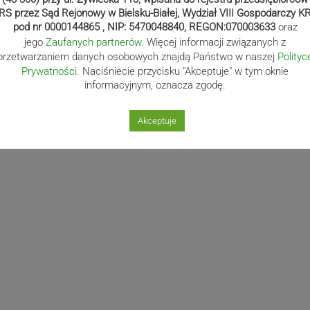
RS przez Sąd Rejonowy w Bielsku-Białej, Wydział VIII Gospodarczy K
pod nr 0000144865 , NIP: 5470048840, REGON:070003633
oraz
jego
Zaufanych partnerów
. Więcej informacji związanych z
przetwarzaniem danych osobowych znajdą Państwo w naszej
Polityc
Prywatności
. Naciśniecie przycisku "Akceptuje" w tym oknie
informacyjnym, oznacza zgodę.
Akceptuje