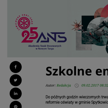
Szkolne e
Facebook
Twitter
Autor:
Redakcja
09.02.2017 08:3
access_time
LinkedIn
Do późnych godzin wieczornych trwa
reformie oświaty w gminie Spytkowic
Pinterest