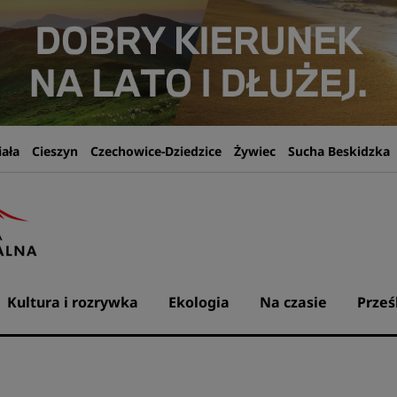
iała
Cieszyn
Czechowice-Dziedzice
Żywiec
Sucha Beskidzka
Kultura i rozrywka
Ekologia
Na czasie
Prześ