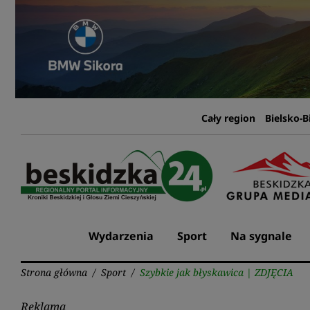
Przejdź
do
treści
Cały region
Bielsko-B
Wydarzenia
Sport
Na sygnale
Strona główna
/
Sport
/
Szybkie jak błyskawica | ZDJĘCIA
Reklama