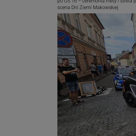
po OS 16 – ceremonia mety i strefa
scena Dni Ziemi Makowskiej