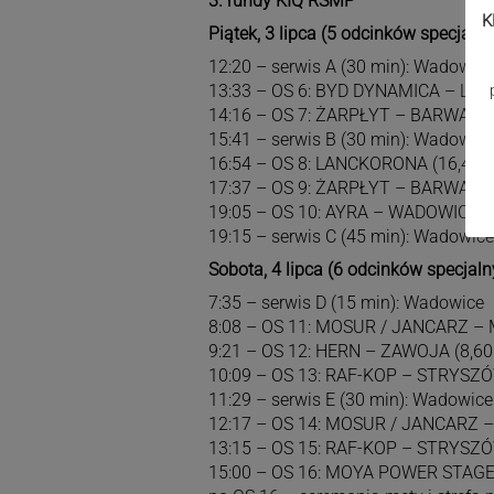
3. rundy KIQ RSMP
K
Piątek, 3 lipca (5 odcinków specjalny
12:20 – serwis A (30 min): Wadowice
13:33 – OS 6: BYD DYNAMICA – LA
14:16 – OS 7: ŻARPŁYT – BARWAŁD 
15:41 – serwis B (30 min): Wadowice
16:54 – OS 8: LANCKORONA (16,40 
17:37 – OS 9: ŻARPŁYT – BARWAŁD 
19:05 – OS 10: AYRA – WADOWICE (
19:15 – serwis C (45 min): Wadowice
Sobota, 4 lipca (6 odcinków specjaln
7:35 – serwis D (15 min): Wadowice
8:08 – OS 11: MOSUR / JANCARZ –
9:21 – OS 12: HERN – ZAWOJA (8,60
10:09 – OS 13: RAF-KOP – STRYSZÓ
11:29 – serwis E (30 min): Wadowice
12:17 – OS 14: MOSUR / JANCARZ 
13:15 – OS 15: RAF-KOP – STRYSZÓ
15:00 – OS 16: MOYA POWER STAGE