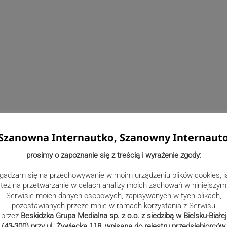
Szanowna Internautko, Szanowny Internaut
prosimy o zapoznanie się z treścią i wyrażenie zgody:
oważnymi utrudnieniami. Drogi są zamykane, a wjazd i wyjazd
gadzam się na przechowywanie w moim urządzeniu plików cookies, j
specjalnych jest możliwy wyłącznie po konsultacji i za
też na przetwarzanie w celach analizy moich zachowań w niniejszym
rganizatorzy apelują o zamykanie psów i kotów w
Serwisie moich danych osobowych, zapisywanych w tych plikach,
dzą rajdowe oesy.
pozostawianych przeze mnie w ramach korzystania z Serwisu
h zmagań uczestników Valvoline Rajdu Małopolski 2026 –
przez
Beskidzka Grupa Medialna sp. z o.o. z siedzibą w Bielsku-Białej
(43-300) przy ul. Żywiecka 118, wpisana do rejestru przedsiębiorców