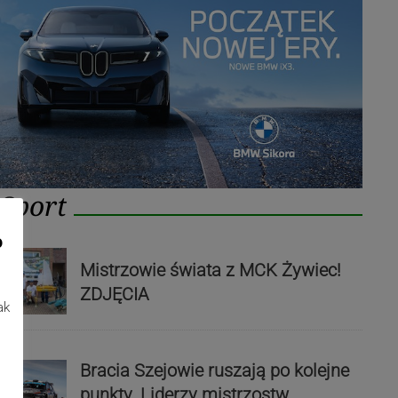
Sport
o
Mistrzowie świata z MCK Żywiec!
ZDJĘCIA
ak
Bracia Szejowie ruszają po kolejne
punkty. Liderzy mistrzostw