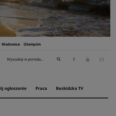
Wadowice
Oświęcim
Wyszukaj:
search
Facebook
Youtube
Kontak
lij ogłoszenie
Praca
Beskidzka TV