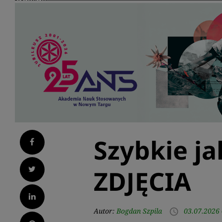
Szybkie ja
Facebook
Twitter
ZDJĘCIA
LinkedIn
Autor:
Bogdan Szpila
03.07.2026 
access_time