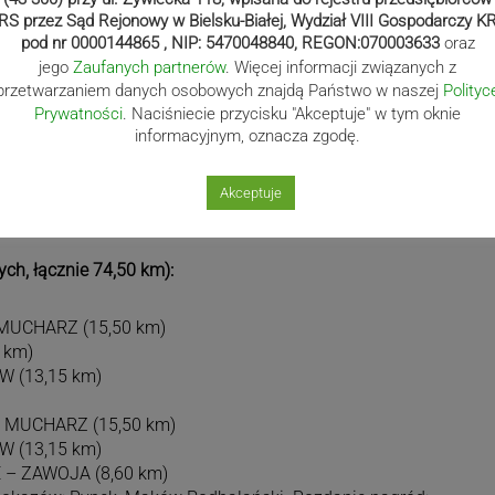
RS przez Sąd Rejonowy w Bielsku-Białej, Wydział VIII Gospodarczy K
ch, łącznie 54,37 km):
pod nr 0000144865 , NIP: 5470048840, REGON:070003633
oraz
jego
Zaufanych partnerów
. Więcej informacji związanych z
przetwarzaniem danych osobowych znajdą Państwo w naszej
Polityc
NCKORONA (16,40 km)
Prywatności
. Naciśniecie przycisku "Akceptuje" w tym oknie
(10,05 km)
informacyjnym, oznacza zgodę.
km)
(10,05 km)
Akceptuje
1,47 km)
ych, łącznie 74,50 km):
 MUCHARZ (15,50 km)
 km)
W (13,15 km)
– MUCHARZ (15,50 km)
W (13,15 km)
 – ZAWOJA (8,60 km)