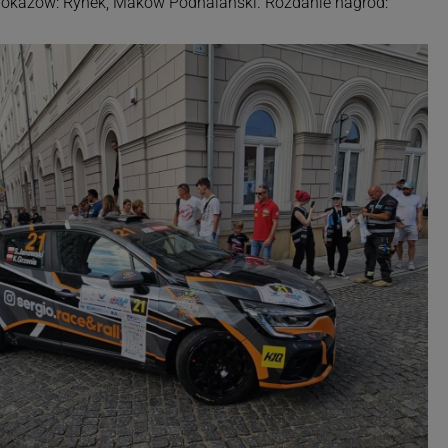
 pokazów: Rynek, Maków Podhalański. Rozdanie nagród: