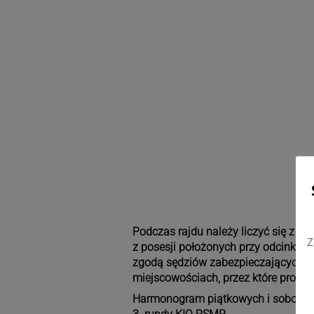
Podczas rajdu należy liczyć się z p
Z
z posesji położonych przy odcinkach 
zgodą sędziów zabezpieczających. O
miejscowościach, przez które prowa
Harmonogram piątkowych i sobotnic