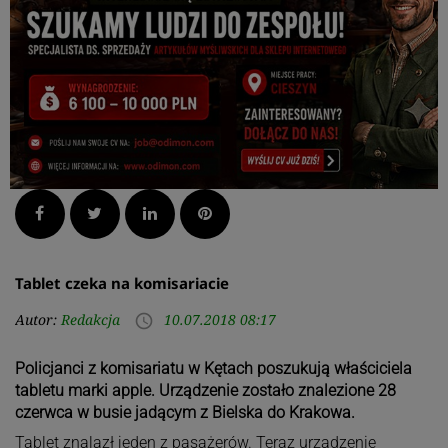
Facebook
Twitter
LinkedIn
Pinterest
Tablet czeka na komisariacie
Autor:
Redakcja
10.07.2018 08:17
access_time
Policjanci z komisariatu w Kętach poszukują właściciela
tabletu marki apple. Urządzenie zostało znalezione 28
czerwca w busie jadącym z Bielska do Krakowa.
Tablet znalazł jeden z pasażerów. Teraz urządzenie