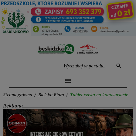
Przejdź
do
treści
Wysz
search
menu
Strona główna
/
Bielsko-Biała
/
Tablet czeka na komisariacie
Reklama