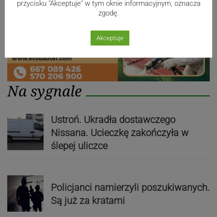
przycisku "Akceptuje" w tym oknie informacyjnym, oznacza
zgodę.
Akceptuje
Na sygnale
Ustroń. Ukradła dostawczego
Nissana. Ucieczkę zakończyła w
ślepej uliczce
Policjanci namierzyli poszukiwanych.
Są już za kratami