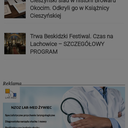
Cieszyński ślad w historii Browaru
Okocim. Odkryli go w Książnicy
Cieszyńskiej
Trwa Beskidzki Festiwal. Czas na
Lachowice – SZCZEGÓŁOWY
PROGRAM
Reklama