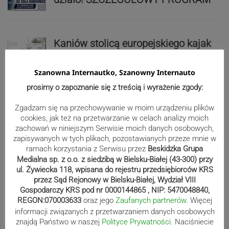
Kaniów stolicą europejskiego kajak
polo. Kilkadziesiąt drużyn z całej
Europy rywalizowało przez trzy dni
Szanowna Internautko, Szanowny Internauto
prosimy o zapoznanie się z treścią i wyrażenie zgody:
Nakamura z dubletem w Wiśle.
Zgadzam się na przechowywanie w moim urządzeniu plików
cookies, jak też na przetwarzanie w celach analizy moich
Dyskwalifikacja Waszka zmieniła
zachowań w niniejszym Serwisie moich danych osobowych,
klasyfikację Polaków
zapisywanych w tych plikach, pozostawianych przeze mnie w
ramach korzystania z Serwisu przez
Beskidzka Grupa
Medialna sp. z o.o. z siedzibą w Bielsku-Białej (43-300) przy
Reklama
ul. Żywiecka 118, wpisana do rejestru przedsiębiorców KRS
przez Sąd Rejonowy w Bielsku-Białej, Wydział VIII
Gospodarczy KRS pod nr 0000144865 , NIP: 5470048840,
REGON:070003633
oraz jego
Zaufanych partnerów
. Więcej
informacji związanych z przetwarzaniem danych osobowych
znajdą Państwo w naszej
Polityce Prywatności
. Naciśniecie