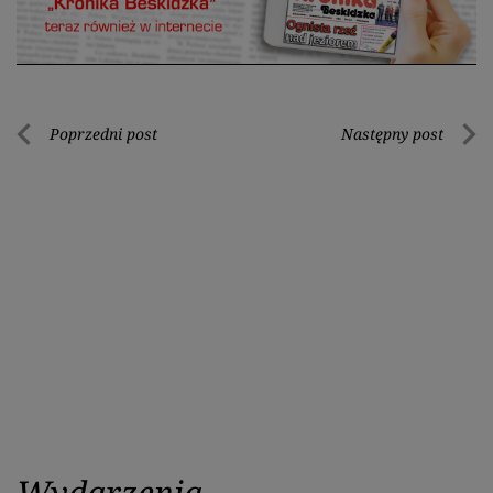
Nawigacja
Poprzedni post
Następny post
Poprzedni
Nastę
wpisu
post
post
Wydarzenia