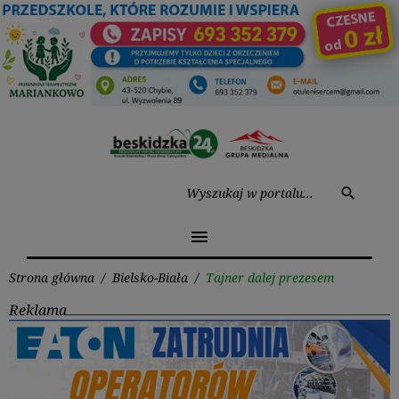
Przejdź
do
treści
Wysz
search
menu
Strona główna
/
Bielsko-Biała
/
Tajner dalej prezesem
Reklama