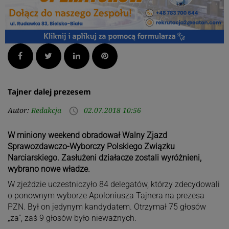
Facebook
Twitter
LinkedIn
Pinterest
Tajner dalej prezesem
Autor:
Redakcja
02.07.2018 10:56
access_time
W miniony weekend obradował Walny Zjazd
Sprawozdawczo-Wyborczy Polskiego Związku
Narciarskiego. Zasłużeni działacze zostali wyróżnieni,
wybrano nowe władze.
W zjeździe uczestniczyło 84 delegatów, którzy zdecydowali
o ponownym wyborze Apoloniusza Tajnera na prezesa
PZN. Był on jedynym kandydatem. Otrzymał 75 głosów
„za”, zaś 9 głosów było nieważnych.