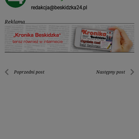
redakcja@beskidzka24.pl
Reklama
Nawigacja
Poprzedni post
Następny post
Poprzedni
Nastę
wpisu
post
post