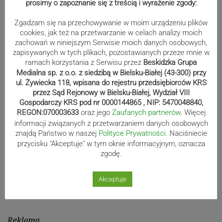
prosimy o zapoznanie się z treścią i wyrażenie zgody:
Zgadzam się na przechowywanie w moim urządzeniu plików
cookies, jak też na przetwarzanie w celach analizy moich
Mistrzowie świata z MCK Żywiec!
zachowań w niniejszym Serwisie moich danych osobowych,
ZDJĘCIA
zapisywanych w tych plikach, pozostawianych przeze mnie w
ramach korzystania z Serwisu przez
Beskidzka Grupa
Medialna sp. z o.o. z siedzibą w Bielsku-Białej (43-300) przy
ul. Żywiecka 118, wpisana do rejestru przedsiębiorców KRS
przez Sąd Rejonowy w Bielsku-Białej, Wydział VIII
Bracia Szejowie ruszają po kolejne
Gospodarczy KRS pod nr 0000144865 , NIP: 5470048840,
punkty. Liderzy mistrzostw
REGON:070003633
oraz jego
Zaufanych partnerów
. Więcej
wystartują w Rajdzie Rzeszowskim
informacji związanych z przetwarzaniem danych osobowych
znajdą Państwo w naszej
Polityce Prywatności
. Naciśniecie
przycisku "Akceptuje" w tym oknie informacyjnym, oznacza
zgodę.
80-lecie Soły Kobiernice. Będzie się
działo! SZCZEGÓŁOWY PROGRAM
Akceptuje
Reklama