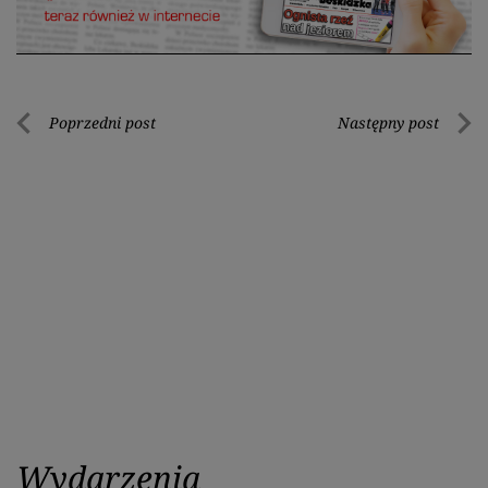
Nawigacja
Poprzedni post
Następny post
Poprzedni
Nastę
wpisu
post
post
Wydarzenia