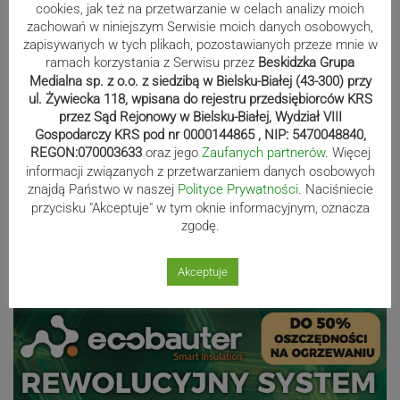
cookies, jak też na przetwarzanie w celach analizy moich
zachowań w niniejszym Serwisie moich danych osobowych,
zapisywanych w tych plikach, pozostawianych przeze mnie w
ramach korzystania z Serwisu przez
Beskidzka Grupa
Medialna sp. z o.o. z siedzibą w Bielsku-Białej (43-300) przy
Mistrzowie świata z MCK Żywiec!
ul. Żywiecka 118, wpisana do rejestru przedsiębiorców KRS
ZDJĘCIA
przez Sąd Rejonowy w Bielsku-Białej, Wydział VIII
Gospodarczy KRS pod nr 0000144865 , NIP: 5470048840,
REGON:070003633
oraz jego
Zaufanych partnerów
. Więcej
informacji związanych z przetwarzaniem danych osobowych
Bracia Szejowie ruszają po kolejne
znajdą Państwo w naszej
Polityce Prywatności
. Naciśniecie
punkty. Liderzy mistrzostw
przycisku "Akceptuje" w tym oknie informacyjnym, oznacza
zgodę.
wystartują w Rajdzie Rzeszowskim
Akceptuje
Reklama