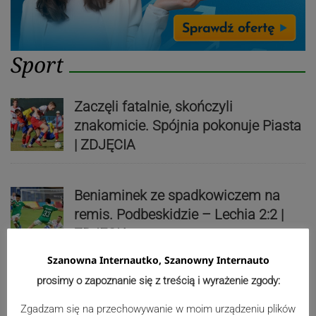
Sport
Zaczęli fatalnie, skończyli
znakomicie. Spójnia pokonuje Piasta
| ZDJĘCIA
Beniaminek ze spadkowiczem na
remis. Podbeskidzie – Lechia 2:2 |
ZDJĘCIA
Szanowna Internautko, Szanowny Internauto
prosimy o zapoznanie się z treścią i wyrażenie zgody:
Biało-zieloni nadal niepokonani.
Zgadzam się na przechowywanie w moim urządzeniu plików
Rekord – Stal 3:1 | ZDJĘCIA