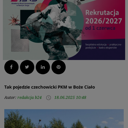
Facebook
Twitter
LinkedIn
Pinterest
Tak pojedzie czechowicki PKM w Boże Ciało
Autor:
redakcja b24
18.06.2025 10:48
access_time