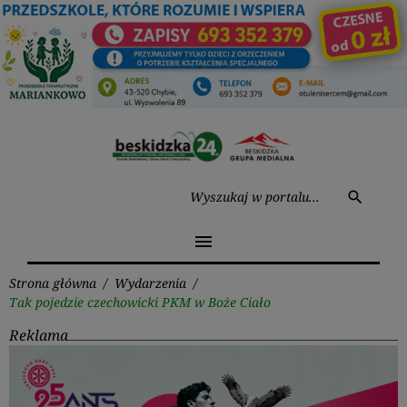
Przejdź
do
treści
Wysz
search
menu
Strona główna
/
Wydarzenia
/
Tak pojedzie czechowicki PKM w Boże Ciało
Reklama