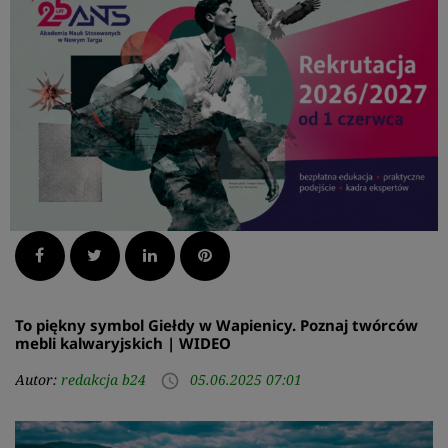
Facebook
Twitter
LinkedIn
Pinterest
To piękny symbol Giełdy w Wapienicy. Poznaj twórców
mebli kalwaryjskich | WIDEO
Autor:
redakcja b24
05.06.2025 07:01
access_time