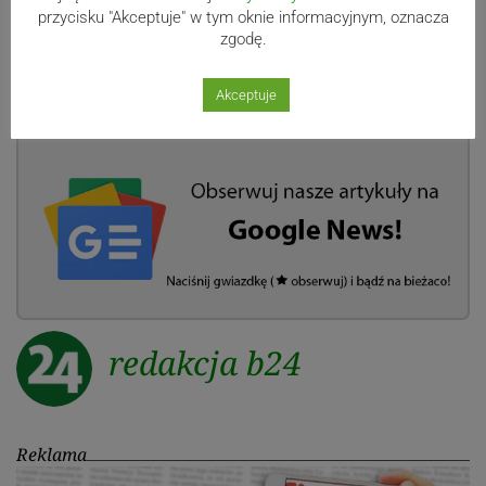
przycisku "Akceptuje" w tym oknie informacyjnym, oznacza
zgodę.
Materiał powstał we współpracy z Beskidzkim Hurtem
Towarowym
Akceptuje
redakcja b24
Reklama