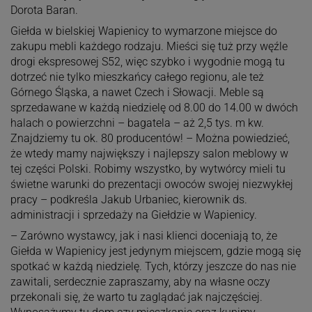
Dorota Baran.
Giełda w bielskiej Wapienicy to wymarzone miejsce do
zakupu mebli każdego rodzaju. Mieści się tuż przy węźle
drogi ekspresowej S52, więc szybko i wygodnie mogą tu
dotrzeć nie tylko mieszkańcy całego regionu, ale też
Górnego Śląska, a nawet Czech i Słowacji. Meble są
sprzedawane w każdą niedzielę od 8.00 do 14.00 w dwóch
halach o powierzchni – bagatela – aż 2,5 tys. m kw.
Znajdziemy tu ok. 80 producentów! – Można powiedzieć,
że wtedy mamy największy i najlepszy salon meblowy w
tej części Polski. Robimy wszystko, by wytwórcy mieli tu
świetne warunki do prezentacji owoców swojej niezwykłej
pracy – podkreśla Jakub Urbaniec, kierownik ds.
administracji i sprzedaży na Giełdzie w Wapienicy.
– Zarówno wystawcy, jak i nasi klienci doceniają to, że
Giełda w Wapienicy jest jedynym miejscem, gdzie mogą się
spotkać w każdą niedzielę. Tych, którzy jeszcze do nas nie
zawitali, serdecznie zapraszamy, aby na własne oczy
przekonali się, że warto tu zaglądać jak najczęściej.