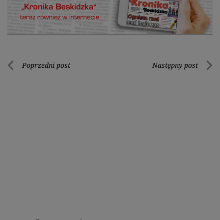
Nawigacja
Poprzedni post
Następny post
Poprzedni
Nastę
wpisu
post
post