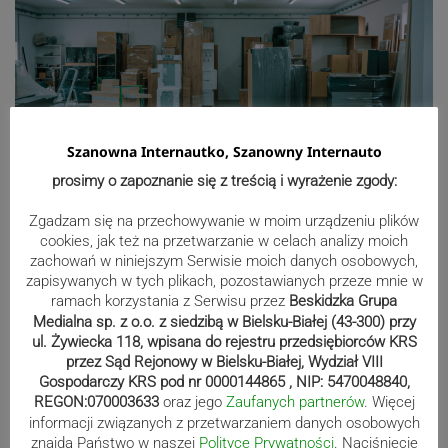
Szanowna Internautko, Szanowny Internauto
prosimy o zapoznanie się z treścią i wyrażenie zgody:
Zgadzam się na przechowywanie w moim urządzeniu plików
cookies, jak też na przetwarzanie w celach analizy moich
zachowań w niniejszym Serwisie moich danych osobowych,
zapisywanych w tych plikach, pozostawianych przeze mnie w
ramach korzystania z Serwisu przez
Beskidzka Grupa
Medialna sp. z o.o. z siedzibą w Bielsku-Białej (43-300) przy
ul. Żywiecka 118, wpisana do rejestru przedsiębiorców KRS
przez Sąd Rejonowy w Bielsku-Białej, Wydział VIII
Gospodarczy KRS pod nr 0000144865 , NIP: 5470048840,
REGON:070003633
oraz jego
Zaufanych partnerów
. Więcej
informacji związanych z przetwarzaniem danych osobowych
znajdą Państwo w naszej
Polityce Prywatności
. Naciśniecie