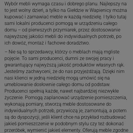
Wybór mebli wymaga czasu i dobrego planu. Najlepszy na
to jest wolny dzień, a tylko na Giełdzie w Wapienicy można
kupować i zamawiać meble w każdą niedzielę. I tylko tutaj
sami lokalni producenci pomogą w urządzeniu całego
domu – od pierwszych przymiarek, przez dostosowanie
najwyższej jakości mebli do indywidualnych potrzeb, po
ich dowóz, montaż i fachowe doradztwo.
– Nie są to sprzedawcy, którzy o meblach mają mgliste
pojęcie. To sami producenci, dumni ze swojej pracy i
gwarantujący najwyższą jakość produktów własnych rąk.
Jesteśmy zachwyceni, że do nas przyjeżdżają. Dzięki nim
nasi klienci w jedną niedzielę mogą umówić się na
umeblowanie dosłownie całego domu od podstaw.
Producenci spełnią każde, nawet najbardziej niezwykłe
życzenie. Pomogą zaplanować urządzenie pomieszczenia,
wykonają pomiary, stworzą meble dostosowane do
indywidualnych potrzeb, przywiozą je, zamontują, a potem
są do dyspozycji, jeśli klient chce na przykład rozbudować
jakieś pomieszczenie w podobnym stylu czy też dokonać
przeróbek, wymienić jakieś elementy. Oferują meble zgodne