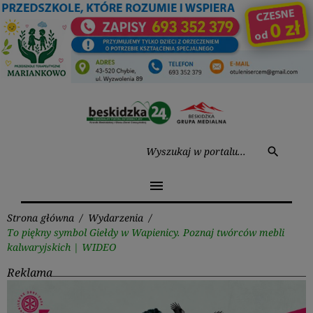
Przejdź
do
treści
Wysz
search
menu
Strona główna
/
Wydarzenia
/
To piękny symbol Giełdy w Wapienicy. Poznaj twórców mebli
kalwaryjskich | WIDEO
Reklama