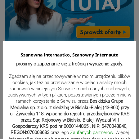
Sport
Szanowna Internautko, Szanowny Internauto
prosimy o zapoznanie się z treścią i wyrażenie zgody:
Beniaminek ze spadkowiczem na
remis. Podbeskidzie – Lechia 2:2 |
Zgadzam się na przechowywanie w moim urządzeniu plików
cookies, jak też na przetwarzanie w celach analizy moich
ZDJĘCIA
zachowań w niniejszym Serwisie moich danych osobowych,
zapisywanych w tych plikach, pozostawianych przeze mnie w
ramach korzystania z Serwisu przez
Beskidzka Grupa
Medialna sp. z o.o. z siedzibą w Bielsku-Białej (43-300) przy
Biało-zieloni nadal niepokonani.
ul. Żywiecka 118, wpisana do rejestru przedsiębiorców KRS
Rekord – Stal 3:1 | ZDJĘCIA
przez Sąd Rejonowy w Bielsku-Białej, Wydział VIII
Gospodarczy KRS pod nr 0000144865 , NIP: 5470048840,
REGON:070003633
oraz jego
Zaufanych partnerów
. Więcej