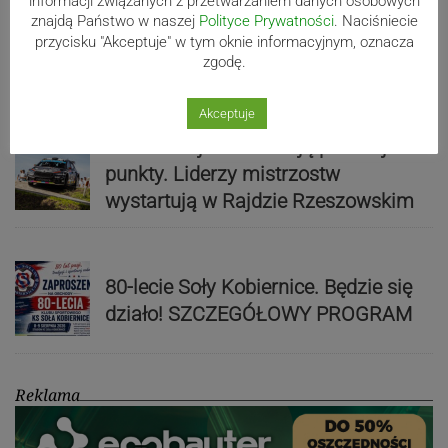
informacji związanych z przetwarzaniem danych osobowych
znajdą Państwo w naszej
Polityce Prywatności
. Naciśniecie
Mistrzowie świata z MCK Żywiec!
przycisku "Akceptuje" w tym oknie informacyjnym, oznacza
ZDJĘCIA
zgodę.
Akceptuje
Bracia Szejowie ruszają po kolejne
punkty. Liderzy mistrzostw
wystartują w Rajdzie Rzeszowskim
80-lecie Soły Kobiernice. Będzie się
działo! SZCZEGÓŁOWY PROGRAM
Reklama