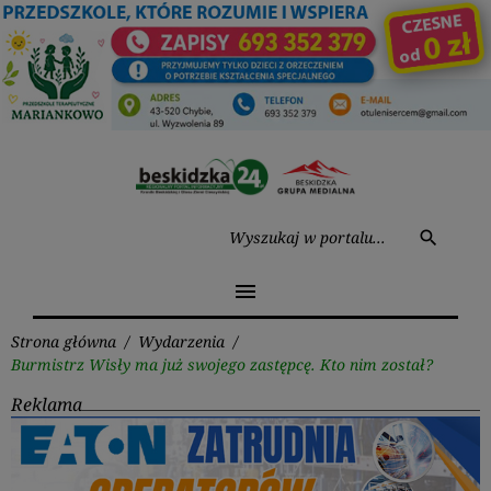
Przejdź
do
treści
Wysz
search
menu
Strona główna
/
Wydarzenia
/
Burmistrz Wisły ma już swojego zastępcę. Kto nim został?
Reklama