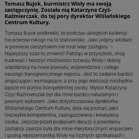
Tomasz Bujok, burmistrz Wisły ma swoją
zastępczynię. Została nią Katarzyna Czyż-
Kaźmierczak, do tej pory dyrektor Wiślańskiego
Centrum Kultury.
Tomasz Bujok podkreślił, że podczas ubiegłych kadencji
nie powołał nikogo na to stanowisko. Jako jedyny włodarz
w powiecie cieszyńskim nie miał więc zastępcy. –
Najwyższy czas to zmienić! Patrząc w przyszłość, chcę
budować i tworzyć możliwości rozwoju Wisły i dobrej
współpracy na niwie powiatu, województwa i całego
naszego transgranicznego regionu. Jest to zadanie bardzo
angażujące i wymagające, a przy jego realizacji niezbędna
będzie mi pomoc kompetentnej osoby. Wybór Katarzyny
Czyż-Kaźmierczak był dla mnie bardzo naturalnym i
pewnym wyborem. Jako dotychczasowa dyrektorka
Wiślańskiego Centrum Kultury, dała się poznać, jako
niezwykle kompetentna, zaangażowana i kreatywna
osoba. Jeszcze przed podjęciem decyzji o powołaniu
zastępcy zawsze była dla mnie merytorycznym wsparciem
i godną reprezentantką Wisły na licznych spotkaniach i