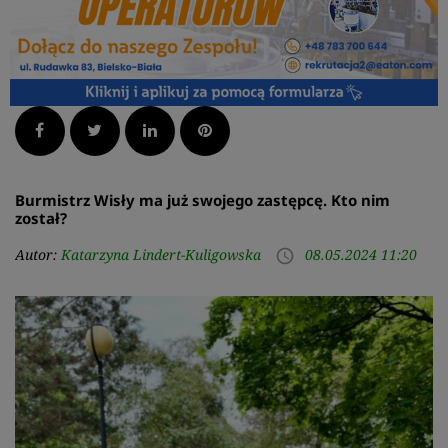
Facebook
Twitter
LinkedIn
Pinterest
Burmistrz Wisły ma już swojego zastępcę. Kto nim
został?
Autor:
Katarzyna Lindert-Kuligowska
08.05.2024 11:20
access_time