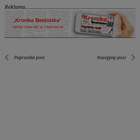
Reklama
Nawigacja
Poprzedni post
Następny post
Poprzedni
Nastę
wpisu
post
post