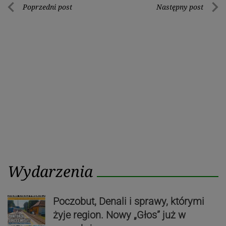
Nawigacja
Poprzedni post
Następny post
Poprzedni
Nastę
wpisu
post
post
Wydarzenia
Poczobut, Denali i sprawy, którymi
żyje region. Nowy „Głos” już w