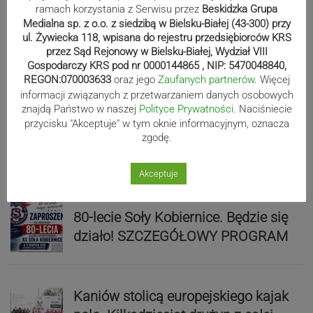
ramach korzystania z Serwisu przez
Beskidzka Grupa
Medialna sp. z o.o. z siedzibą w Bielsku-Białej (43-300) przy
ul. Żywiecka 118, wpisana do rejestru przedsiębiorców KRS
Mistrzowie świata z MCK Żywiec!
przez Sąd Rejonowy w Bielsku-Białej, Wydział VIII
ZDJĘCIA
Gospodarczy KRS pod nr 0000144865 , NIP: 5470048840,
REGON:070003633
oraz jego
Zaufanych partnerów
. Więcej
informacji związanych z przetwarzaniem danych osobowych
znajdą Państwo w naszej
Polityce Prywatności
. Naciśniecie
Bracia Szejowie ruszają po kolejne
przycisku "Akceptuje" w tym oknie informacyjnym, oznacza
punkty. Liderzy mistrzostw
zgodę.
wystartują w Rajdzie Rzeszowskim
Akceptuje
80-lecie Soły Kobiernice. Będzie się
działo! SZCZEGÓŁOWY PROGRAM
Kaniów stolicą europejskiego kajak