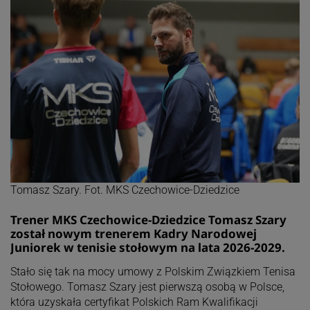
Tomasz Szary. Fot. MKS Czechowice-Dziedzice
Trener MKS Czechowice-Dziedzice Tomasz Szary
został nowym trenerem Kadry Narodowej
Juniorek w tenisie stołowym na lata 2026-2029.
Stało się tak na mocy umowy z Polskim Związkiem Tenisa
Stołowego. Tomasz Szary jest pierwszą osobą w Polsce,
która uzyskała certyfikat Polskich Ram Kwalifikacji