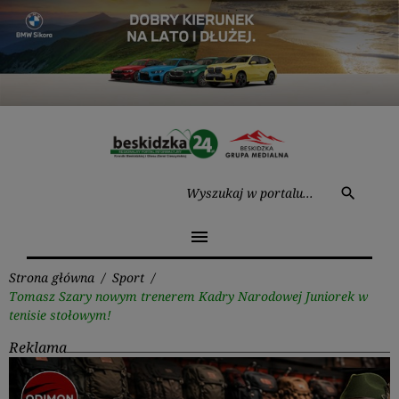
Przejdź
do
treści
Wysz
search
menu
Strona główna
/
Sport
/
Tomasz Szary nowym trenerem Kadry Narodowej Juniorek w
tenisie stołowym!
Reklama