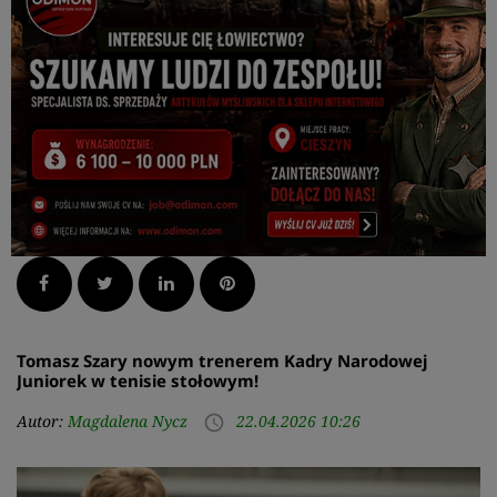
Facebook
Twitter
LinkedIn
Pinterest
Tomasz Szary nowym trenerem Kadry Narodowej
Juniorek w tenisie stołowym!
Autor:
Magdalena Nycz
22.04.2026 10:26
access_time