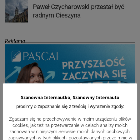
Paweł Czycharowski przestał być
radnym Cieszyna
Reklama
Szanowna Internautko, Szanowny Internauto
prosimy o zapoznanie się z treścią i wyrażenie zgody:
Zgadzam się na przechowywanie w moim urządzeniu plików
cookies, jak też na przetwarzanie w celach analizy moich
zachowań w niniejszym Serwisie moich danych osobowych,
Sport
zapisywanych w tych plikach, pozostawianych przeze mnie w