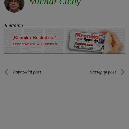
Michał Cichy
Reklama
Nawigacja
Poprzedni post
Następny post
Poprzedni
Nastę
wpisu
post
post