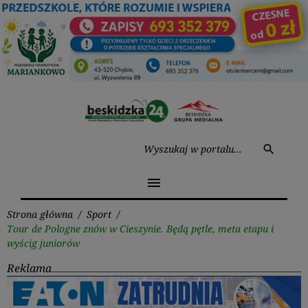
Przejdź
do
treści
Wysz
search
menu
Strona główna
/
Sport
/
Tour de Pologne znów w Cieszynie. Będą pętle, meta etapu i
wyścig juniorów
Reklama