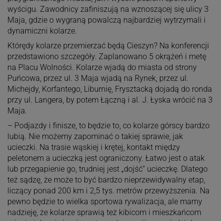
wyścigu. Zawodnicy zafiniszują na wznoszącej się ulicy 3
Maja, gdzie o wygraną powalczą najbardziej wytrzymali i
dynamiczni kolarze.
Którędy kolarze przemierzać będą Cieszyn? Na konferencji
przedstawiono szczegóły. Zaplanowano 5 okrążeń i metę
na Placu Wolności. Kolarze wjadą do miasta od strony
Puńcowa, przez ul. 3 Maja wjadą na Rynek, przez ul.
Michejdy, Korfantego, Liburnię, Frysztacką dojadą do ronda
przy ul. Langera, by potem Łączną i al. J. Łyska wrócić na 3
Maja.
– Podjazdy i finisze, to będzie to, co kolarze górscy bardzo
lubią. Nie możemy zapominać o takiej sprawie, jak
ucieczki. Na trasie wąskiej i krętej, kontakt między
peletonem a ucieczką jest ograniczony. Łatwo jest o atak
lub przegapienie go, trudniej jest „dojść” ucieczkę. Dlatego
też sądzę, że może to być bardzo nieprzewidywalny etap,
liczący ponad 200 km i 2,5 tys. metrów przewyższenia. Na
pewno będzie to wielka sportowa rywalizacja, ale mamy
nadzieję, że kolarze sprawią też kibicom i mieszkańcom