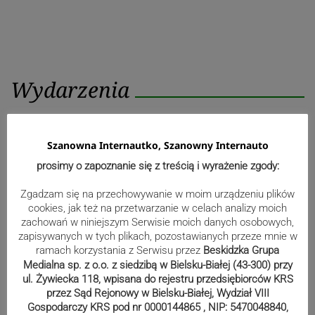
Wydarzenia
Zaginiony 82-latek. Mieszka na
Szanowna Internautko, Szanowny Internauto
Złotych Łanach
prosimy o zapoznanie się z treścią i wyrażenie zgody:
Zgadzam się na przechowywanie w moim urządzeniu plików
cookies, jak też na przetwarzanie w celach analizy moich
zachowań w niniejszym Serwisie moich danych osobowych,
zapisywanych w tych plikach, pozostawianych przeze mnie w
Kolarze przemknęli przez region
ramach korzystania z Serwisu przez
Beskidzka Grupa
Medialna sp. z o.o. z siedzibą w Bielsku-Białej (43-300) przy
ul. Żywiecka 118, wpisana do rejestru przedsiębiorców KRS
przez Sąd Rejonowy w Bielsku-Białej, Wydział VIII
Gospodarczy KRS pod nr 0000144865 , NIP: 5470048840,