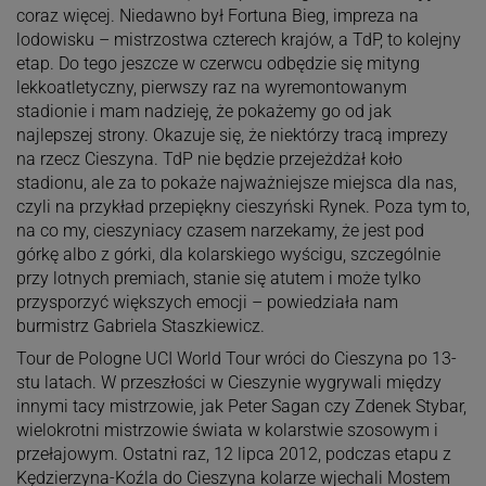
coraz więcej. Niedawno był Fortuna Bieg, impreza na
lodowisku – mistrzostwa czterech krajów, a TdP, to kolejny
etap. Do tego jeszcze w czerwcu odbędzie się mityng
lekkoatletyczny, pierwszy raz na wyremontowanym
stadionie i mam nadzieję, że pokażemy go od jak
najlepszej strony. Okazuje się, że niektórzy tracą imprezy
na rzecz Cieszyna. TdP nie będzie przejeżdżał koło
stadionu, ale za to pokaże najważniejsze miejsca dla nas,
czyli na przykład przepiękny cieszyński Rynek. Poza tym to,
na co my, cieszyniacy czasem narzekamy, że jest pod
górkę albo z górki, dla kolarskiego wyścigu, szczególnie
przy lotnych premiach, stanie się atutem i może tylko
przysporzyć większych emocji – powiedziała nam
burmistrz Gabriela Staszkiewicz.
Tour de Pologne UCI World Tour wróci do Cieszyna po 13-
stu latach. W przeszłości w Cieszynie wygrywali między
innymi tacy mistrzowie, jak Peter Sagan czy Zdenek Stybar,
wielokrotni mistrzowie świata w kolarstwie szosowym i
przełajowym. Ostatni raz, 12 lipca 2012, podczas etapu z
Kędzierzyna-Koźla do Cieszyna kolarze wjechali Mostem