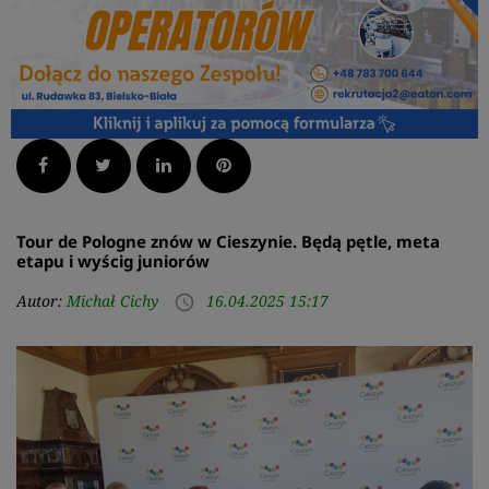
Facebook
Twitter
LinkedIn
Pinterest
Tour de Pologne znów w Cieszynie. Będą pętle, meta
etapu i wyścig juniorów
Autor:
Michał Cichy
16.04.2025 15:17
access_time