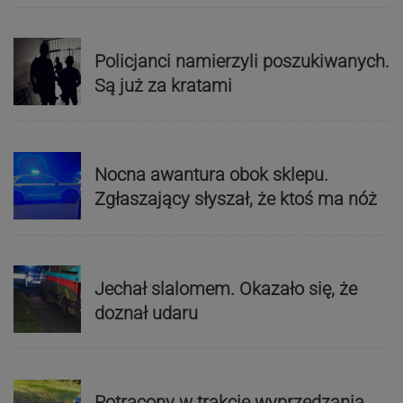
Policjanci namierzyli poszukiwanych.
Są już za kratami
Nocna awantura obok sklepu.
Zgłaszający słyszał, że ktoś ma nóż
Jechał slalomem. Okazało się, że
doznał udaru
Potrącony w trakcie wyprzedzania.