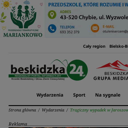
Przejdź
do
treści
Cały region
Bielsko-B
Wydarzenia
Sport
Na sygnale
Strona główna
/
Wydarzenia
/
Tragiczny wypadek w Jaroszowi
Reklama