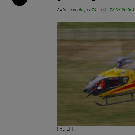
Autor:
redakcja b24
28.05.2026 1
access_time
Fot. LPR