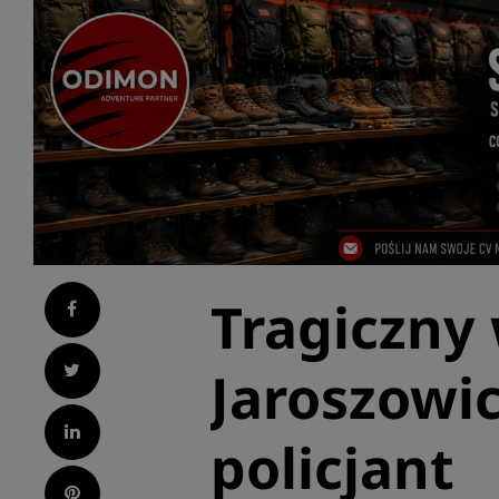
Tragiczny
Facebook
Twitter
Jaroszowic
LinkedIn
policjant
Pinterest