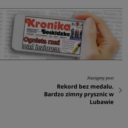
Następny post
Następny
Rekord bez medalu.
post
Bardzo zimny prysznic w
Lubawie