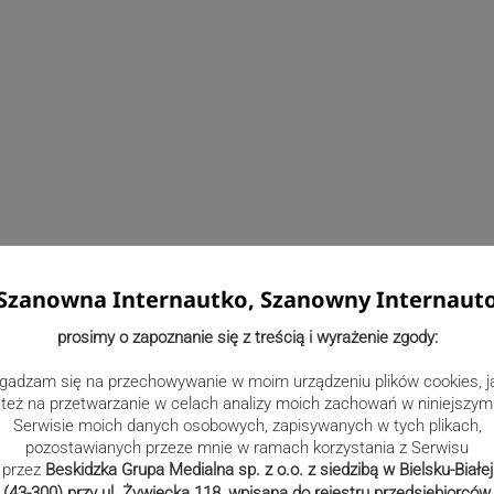
Szanowna Internautko, Szanowny Internaut
prosimy o zapoznanie się z treścią i wyrażenie zgody:
wicach, zginął nasz kolega mł. asp. Mateusz Fidelus –
ji w Wadowicach. Mateusz obecnie pełnił służbę w Rewirze
gadzam się na przechowywanie w moim urządzeniu plików cookies, j
.
też na przetwarzanie w celach analizy moich zachowań w niniejszym
Serwisie moich danych osobowych, zapisywanych w tych plikach,
ych i nigdy nie odmawiał pomocy. Na zawsze pozostanie w
pozostawianych przeze mnie w ramach korzystania z Serwisu
 życzliwy i uczynny kolega. Był znakomitym i pewnym
przez
Beskidzka Grupa Medialna sp. z o.o. z siedzibą w Bielsku-Białej
mocnym i gotowym poświecić każdemu swój czas. Odszedł
(43-300) przy ul. Żywiecka 118, wpisana do rejestru przedsiębiorców