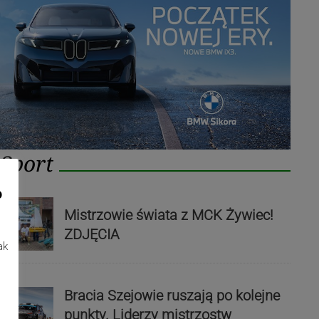
Sport
o
Mistrzowie świata z MCK Żywiec!
ZDJĘCIA
ak
Bracia Szejowie ruszają po kolejne
punkty. Liderzy mistrzostw