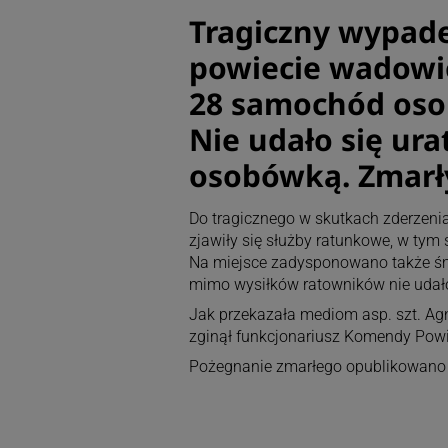
Tragiczny wypade
powiecie wadowic
28 samochód osob
Nie udało się ura
osobówką. Zmarły
Do tragicznego w skutkach zderzeni
zjawiły się służby ratunkowe, w tym
Na miejsce zadysponowano także śm
mimo wysiłków ratowników nie udał
Jak przekazała mediom asp. szt. Agn
zginął funkcjonariusz Komendy Powi
Pożegnanie zmarłego opublikowano