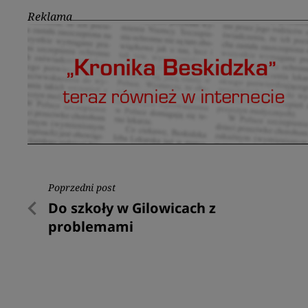
Reklama
Nawigacja
Poprzedni post
Poprzedni
Do szkoły w Gilowicach z
wpisu
post
problemami