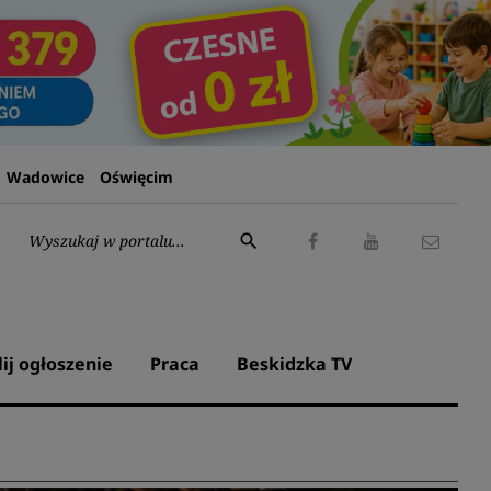
Wadowice
Oświęcim
Wyszukaj:
search
Facebook
Youtube
Kontak
lij ogłoszenie
Praca
Beskidzka TV