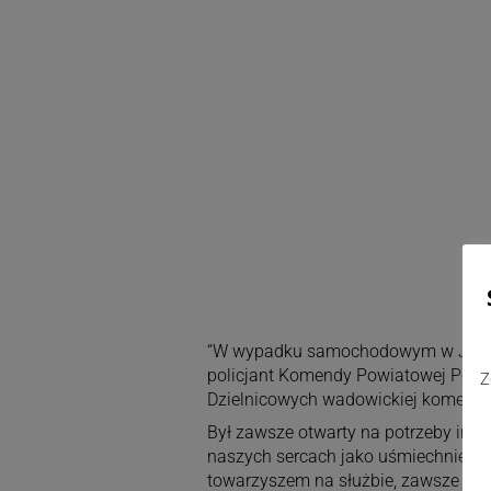
“W wypadku samochodowym w Jaroszo
policjant Komendy Powiatowej Polic
Z
Dzielnicowych wadowickiej komendy
Był zawsze otwarty na potrzeby inn
naszych sercach jako uśmiechnięty,
towarzyszem na służbie, zawsze po