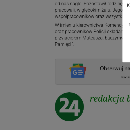
od nas nagle. Pozostawił rodzinę i p
K
pracowali, w głębokim żalu. Jego ś
współpracowników oraz wszystkich, k
W imieniu kierownictwa Komendy Pow
oraz pracowników Policji składamy n
przyjaciołom Mateusza. Łączymy się 
Pamięci”.
redakcja 