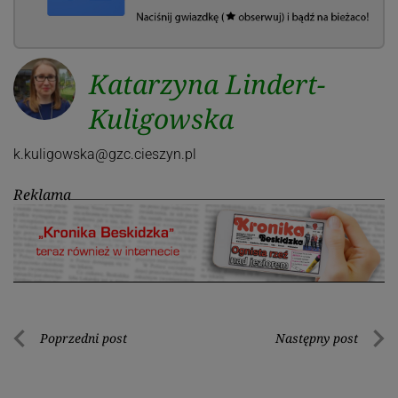
Katarzyna Lindert-
Kuligowska
k.kuligowska@gzc.cieszyn.pl
Reklama
Nawigacja
Poprzedni post
Następny post
Poprzedni
Nastę
wpisu
post
post