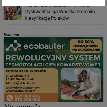
Nakamura z dubletem w Wiśle.
Dyskwalifikacja Waszka zmieniła
klasyfikację Polaków
Reklama
Na sygnale