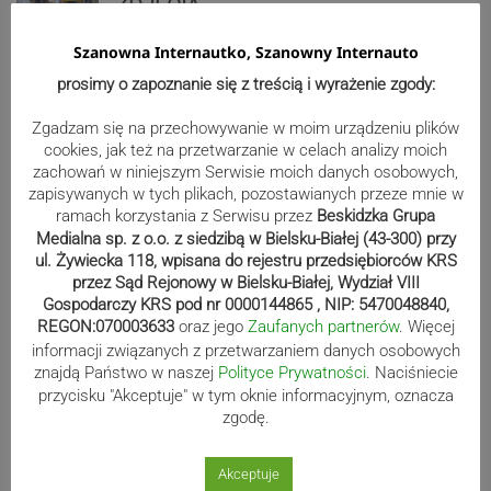
ZDJĘCIA
Szanowna Internautko, Szanowny Internauto
prosimy o zapoznanie się z treścią i wyrażenie zgody:
Bracia Szejowie ruszają po kolejne
punkty. Liderzy mistrzostw
Zgadzam się na przechowywanie w moim urządzeniu plików
cookies, jak też na przetwarzanie w celach analizy moich
wystartują w Rajdzie Rzeszowskim
zachowań w niniejszym Serwisie moich danych osobowych,
zapisywanych w tych plikach, pozostawianych przeze mnie w
ramach korzystania z Serwisu przez
Beskidzka Grupa
Medialna sp. z o.o. z siedzibą w Bielsku-Białej (43-300) przy
80-lecie Soły Kobiernice. Będzie się
ul. Żywiecka 118, wpisana do rejestru przedsiębiorców KRS
działo! SZCZEGÓŁOWY PROGRAM
przez Sąd Rejonowy w Bielsku-Białej, Wydział VIII
Gospodarczy KRS pod nr 0000144865 , NIP: 5470048840,
REGON:070003633
oraz jego
Zaufanych partnerów
. Więcej
informacji związanych z przetwarzaniem danych osobowych
znajdą Państwo w naszej
Polityce Prywatności
. Naciśniecie
Kaniów stolicą europejskiego kajak
przycisku "Akceptuje" w tym oknie informacyjnym, oznacza
polo. Kilkadziesiąt drużyn z całej
zgodę.
Europy rywalizowało przez trzy dni
Akceptuje