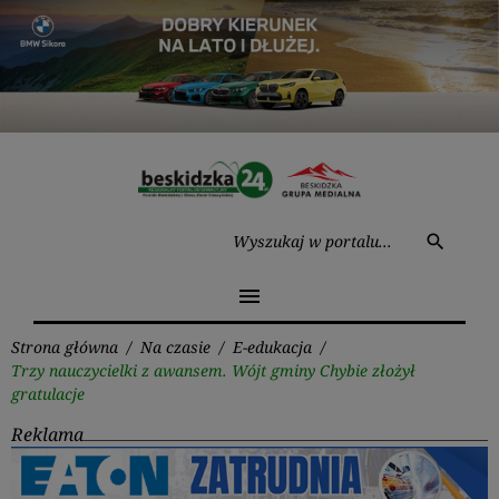
Przejdź
do
treści
Wysz
search
menu
Strona główna
/
Na czasie
/
E-edukacja
/
Trzy nauczycielki z awansem. Wójt gminy Chybie złożył
gratulacje
Reklama