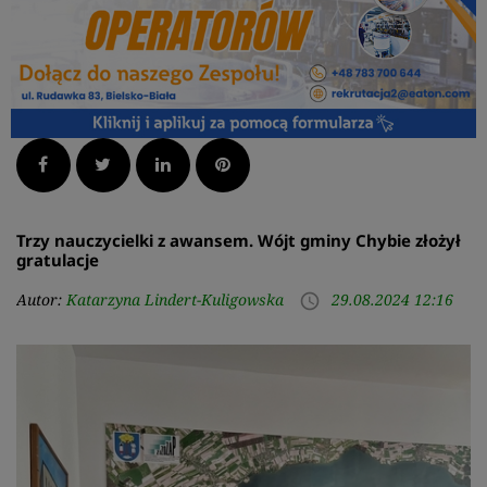
Facebook
Twitter
LinkedIn
Pinterest
Trzy nauczycielki z awansem. Wójt gminy Chybie złożył
gratulacje
Autor:
Katarzyna Lindert-Kuligowska
29.08.2024 12:16
access_time