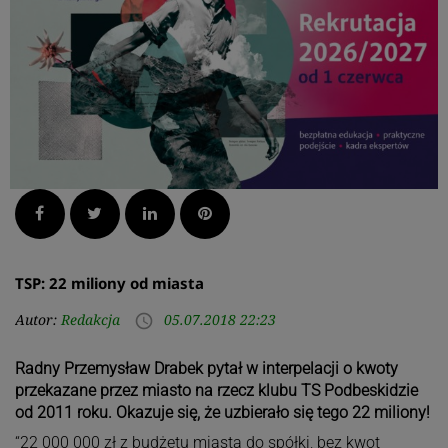
Facebook
Twitter
LinkedIn
Pinterest
TSP: 22 miliony od miasta
Autor:
Redakcja
05.07.2018 22:23
access_time
Radny Przemysław Drabek pytał w interpelacji o kwoty
przekazane przez miasto na rzecz klubu TS Podbeskidzie
od 2011 roku. Okazuje się, że uzbierało się tego 22 miliony!
“22 000 000 zł z budżetu miasta do spółki, bez kwot