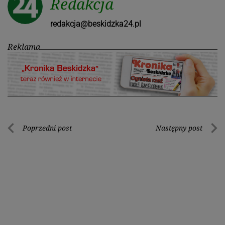
Redakcja
redakcja@beskidzka24.pl
Reklama
Nawigacja
Poprzedni post
Następny post
Poprzedni
Nastę
wpisu
post
post