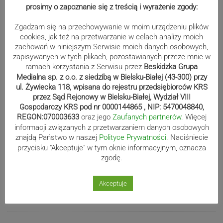
prosimy o zapoznanie się z treścią i wyrażenie zgody:
wystartują w Rajdzie Rzeszowskim
Zgadzam się na przechowywanie w moim urządzeniu plików
cookies, jak też na przetwarzanie w celach analizy moich
zachowań w niniejszym Serwisie moich danych osobowych,
80-lecie Soły Kobiernice. Będzie się
zapisywanych w tych plikach, pozostawianych przeze mnie w
działo! SZCZEGÓŁOWY PROGRAM
ramach korzystania z Serwisu przez
Beskidzka Grupa
Medialna sp. z o.o. z siedzibą w Bielsku-Białej (43-300) przy
ul. Żywiecka 118, wpisana do rejestru przedsiębiorców KRS
przez Sąd Rejonowy w Bielsku-Białej, Wydział VIII
Kaniów stolicą europejskiego kajak
Gospodarczy KRS pod nr 0000144865 , NIP: 5470048840,
REGON:070003633
oraz jego
Zaufanych partnerów
. Więcej
polo. Kilkadziesiąt drużyn z całej
informacji związanych z przetwarzaniem danych osobowych
Europy rywalizowało przez trzy dni
znajdą Państwo w naszej
Polityce Prywatności
. Naciśniecie
przycisku "Akceptuje" w tym oknie informacyjnym, oznacza
zgodę.
Nakamura z dubletem w Wiśle.
Dyskwalifikacja Waszka zmieniła
Akceptuje
klasyfikację Polaków