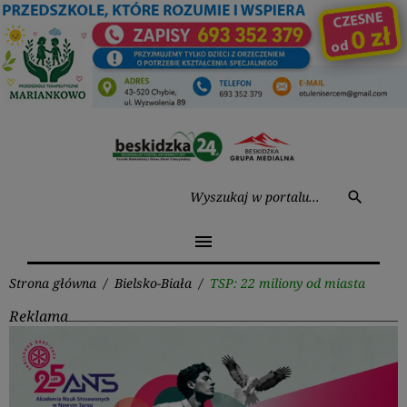
Przejdź
do
treści
Wysz
search
menu
Strona główna
/
Bielsko-Biała
/
TSP: 22 miliony od miasta
Reklama