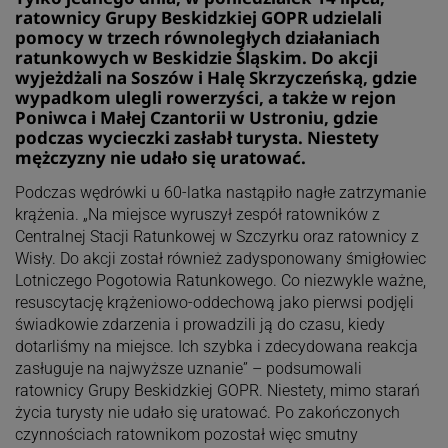
ratownicy Grupy Beskidzkiej GOPR udzielali
pomocy w trzech równoległych działaniach
ratunkowych w Beskidzie Śląskim. Do akcji
wyjeżdżali na Soszów i Halę Skrzyczeńską, gdzie
wypadkom ulegli rowerzyści, a także w rejon
Poniwca i Małej Czantorii w Ustroniu, gdzie
podczas wycieczki zasłabł turysta. Niestety
mężczyzny nie udało się uratować.
Podczas wędrówki u 60-latka nastąpiło nagłe zatrzymanie
krążenia. „Na miejsce wyruszył zespół ratowników z
Centralnej Stacji Ratunkowej w Szczyrku oraz ratownicy z
Wisły. Do akcji został również zadysponowany śmigłowiec
Lotniczego Pogotowia Ratunkowego. Co niezwykle ważne,
resuscytację krążeniowo-oddechową jako pierwsi podjęli
świadkowie zdarzenia i prowadzili ją do czasu, kiedy
dotarliśmy na miejsce. Ich szybka i zdecydowana reakcja
zasługuje na najwyższe uznanie” – podsumowali
ratownicy Grupy Beskidzkiej GOPR. Niestety, mimo starań
życia turysty nie udało się uratować. Po zakończonych
czynnościach ratownikom pozostał więc smutny