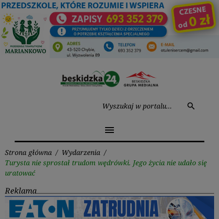
Przejdź
do
treści
Wysz
search
menu
Strona główna
/
Wydarzenia
/
Turysta nie sprostał trudom wędrówki. Jego życia nie udało się
uratować
Reklama