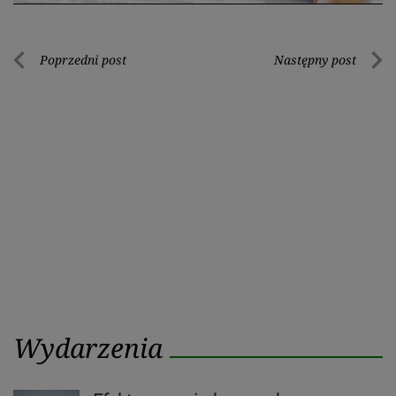
Nawigacja
Poprzedni post
Następny post
Poprzedni
Nastę
wpisu
post
post
Wydarzenia