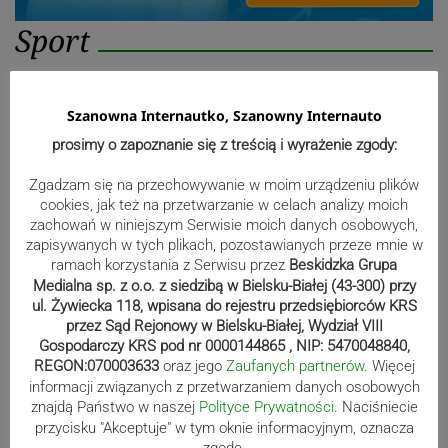
Sport
Mistrzowie świata z MCK Żywiec!
Szanowna Internautko, Szanowny Internauto
ZDJĘCIA
prosimy o zapoznanie się z treścią i wyrażenie zgody:
Zgadzam się na przechowywanie w moim urządzeniu plików
cookies, jak też na przetwarzanie w celach analizy moich
Bracia Szejowie ruszają po kolejne
zachowań w niniejszym Serwisie moich danych osobowych,
zapisywanych w tych plikach, pozostawianych przeze mnie w
punkty. Liderzy mistrzostw
ramach korzystania z Serwisu przez
Beskidzka Grupa
wystartują w Rajdzie Rzeszowskim
Medialna sp. z o.o. z siedzibą w Bielsku-Białej (43-300) przy
ul. Żywiecka 118, wpisana do rejestru przedsiębiorców KRS
przez Sąd Rejonowy w Bielsku-Białej, Wydział VIII
Gospodarczy KRS pod nr 0000144865 , NIP: 5470048840,
80-lecie Soły Kobiernice. Będzie się
REGON:070003633
oraz jego
Zaufanych partnerów
. Więcej
informacji związanych z przetwarzaniem danych osobowych
działo! SZCZEGÓŁOWY PROGRAM
znajdą Państwo w naszej
Polityce Prywatności
. Naciśniecie
przycisku "Akceptuje" w tym oknie informacyjnym, oznacza