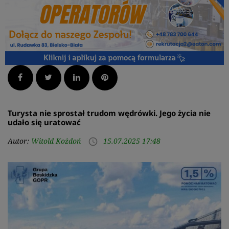
Facebook
Twitter
LinkedIn
Pinterest
Turysta nie sprostał trudom wędrówki. Jego życia nie
udało się uratować
Autor:
Witold Kożdoń
15.07.2025 17:48
access_time