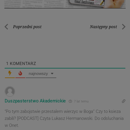
Nawigacja
Poprzedni post
Następny post
Poprzedni
Nastę
wpisu
post
post
1
KOMENTARZ
najnowszy
Duszpasterstwo Akademickie
7 lat temu
“Po tym zabojstwie przestalem wierzyc w Boga” Czy to ksieza
zabili? [PODCAST] Czyta Lukasz Hermanowski. Do odsluchania
w Onet.