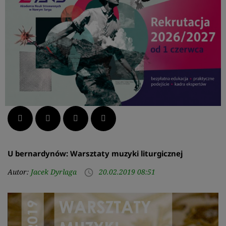
Facebook
Twitter
LinkedIn
Pinterest
U bernardynów: Warsztaty muzyki liturgicznej
Autor:
Jacek Dyrlaga
20.02.2019 08:51
access_time