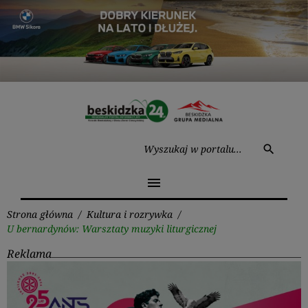
Przejdź
do
treści
Wysz
search
menu
Strona główna
/
Kultura i rozrywka
/
U bernardynów: Warsztaty muzyki liturgicznej
Reklama