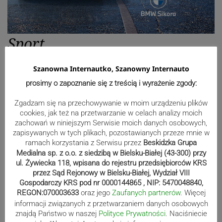
Sport
Szanowna Internautko, Szanowny Internauto
Mistrzowie świata z MCK Żywiec!
prosimy o zapoznanie się z treścią i wyrażenie zgody:
ZDJĘCIA
Zgadzam się na przechowywanie w moim urządzeniu plików
cookies, jak też na przetwarzanie w celach analizy moich
zachowań w niniejszym Serwisie moich danych osobowych,
zapisywanych w tych plikach, pozostawianych przeze mnie w
Bracia Szejowie ruszają po kolejne
ramach korzystania z Serwisu przez
Beskidzka Grupa
punkty. Liderzy mistrzostw
Medialna sp. z o.o. z siedzibą w Bielsku-Białej (43-300) przy
wystartują w Rajdzie Rzeszowskim
ul. Żywiecka 118, wpisana do rejestru przedsiębiorców KRS
przez Sąd Rejonowy w Bielsku-Białej, Wydział VIII
Gospodarczy KRS pod nr 0000144865 , NIP: 5470048840,
REGON:070003633
oraz jego
Zaufanych partnerów
. Więcej
80-lecie Soły Kobiernice. Będzie się
informacji związanych z przetwarzaniem danych osobowych
znajdą Państwo w naszej
Polityce Prywatności
. Naciśniecie
działo! SZCZEGÓŁOWY PROGRAM