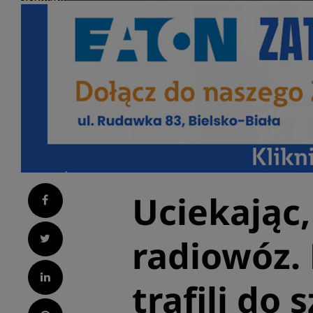
Uciekając
Facebook
Twitter
radiowóz. 
LinkedIn
trafili do 