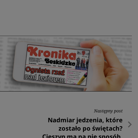
Następny post
Następny
Nadmiar jedzenia, które
post
zostało po świętach?
Cieszyn ma na nie sposób.