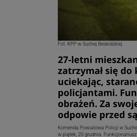
Fot. KPP w Suchej Beskidzkiej
27-letni mieszka
zatrzymał się do 
uciekając, stara
policjantami. Fu
obrażeń. Za swo
odpowie przed s
Komenda Powiatowa Policji w Suchej 
w piątek, 20 grudnia. Funkcjonariu