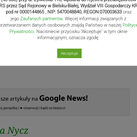
RS przez Sąd Rejonowy w Bielsku-Białej, Wydział VIII Gospodarczy K
pod nr 0000144865 , NIP: 5470048840, REGON:070003633
oraz
jego
Zaufanych partnerów
. Więcej informacji związanych z
przetwarzaniem danych osobowych znajdą Państwo w naszej
Polityc
Prywatności
. Naciśniecie przycisku "Akceptuje" w tym oknie
informacyjnym, oznacza zgodę.
Akceptuje
a Nycz