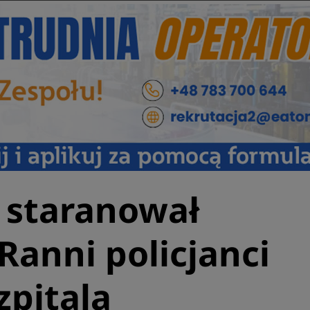
, staranował
Ranni policjanci
szpitala