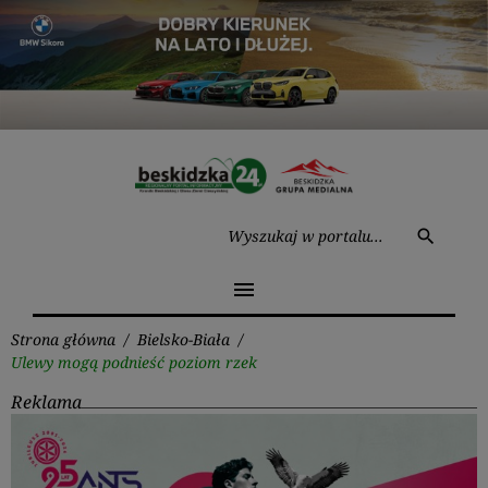
Przejdź
do
treści
Wysz
search
menu
Strona główna
/
Bielsko-Biała
/
Ulewy mogą podnieść poziom rzek
Reklama