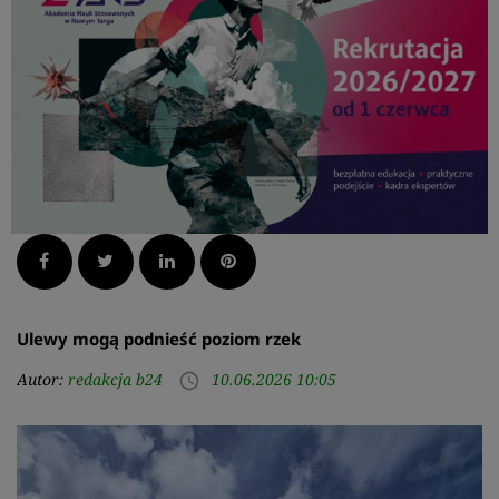
Facebook
Twitter
LinkedIn
Pinterest
Ulewy mogą podnieść poziom rzek
Autor:
redakcja b24
10.06.2026 10:05
access_time