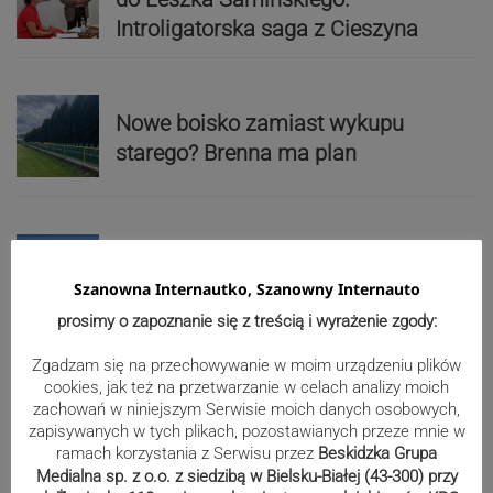
Introligatorska saga z Cieszyna
Nowe boisko zamiast wykupu
starego? Brenna ma plan
Więcej zieleni w Dzięgielowie.
Powstaną też parki kieszonkowe
Szanowna Internautko, Szanowny Internauto
prosimy o zapoznanie się z treścią i wyrażenie zgody:
Zgadzam się na przechowywanie w moim urządzeniu plików
cookies, jak też na przetwarzanie w celach analizy moich
zachowań w niniejszym Serwisie moich danych osobowych,
Książki na wyciągnięcie ręki
zapisywanych w tych plikach, pozostawianych przeze mnie w
ramach korzystania z Serwisu przez
Beskidzka Grupa
Medialna sp. z o.o. z siedzibą w Bielsku-Białej (43-300) przy