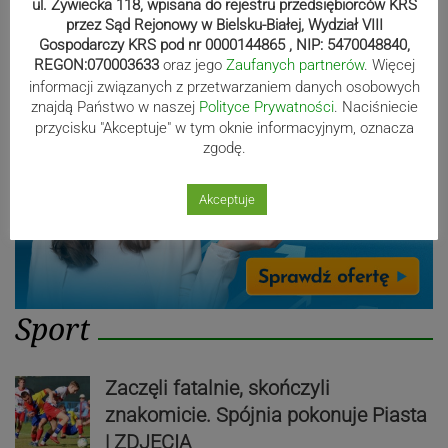
ul. Żywiecka 118, wpisana do rejestru przedsiębiorców KRS
Reklama
przez Sąd Rejonowy w Bielsku-Białej, Wydział VIII
Gospodarczy KRS pod nr 0000144865 , NIP: 5470048840,
REGON:070003633
oraz jego
Zaufanych partnerów
. Więcej
informacji związanych z przetwarzaniem danych osobowych
znajdą Państwo w naszej
Polityce Prywatności
. Naciśniecie
przycisku "Akceptuje" w tym oknie informacyjnym, oznacza
zgodę.
Akceptuje
Sport
Zaczęli fatalnie, skończyli
znakomicie. Spójnia pokonuje Piasta
| ZDJĘCIA