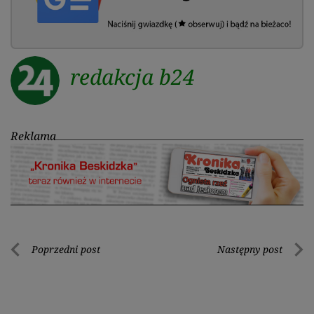
redakcja b24
Reklama
Nawigacja
Poprzedni post
Następny post
Poprzedni
Nastę
wpisu
post
post