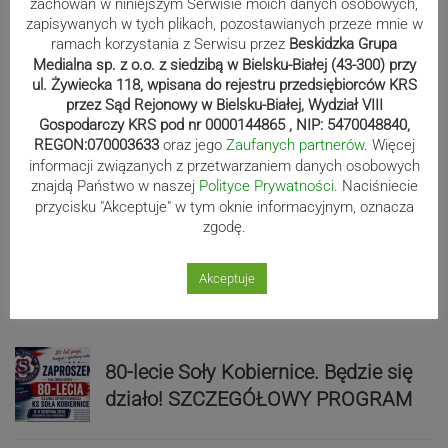
zachowań w niniejszym Serwisie moich danych osobowych,
zapisywanych w tych plikach, pozostawianych przeze mnie w
Sport
ramach korzystania z Serwisu przez
Beskidzka Grupa
Medialna sp. z o.o. z siedzibą w Bielsku-Białej (43-300) przy
ul. Żywiecka 118, wpisana do rejestru przedsiębiorców KRS
przez Sąd Rejonowy w Bielsku-Białej, Wydział VIII
Mistrzowie świata z MCK Żywiec!
Gospodarczy KRS pod nr 0000144865 , NIP: 5470048840,
ZDJĘCIA
REGON:070003633
oraz jego
Zaufanych partnerów
. Więcej
informacji związanych z przetwarzaniem danych osobowych
znajdą Państwo w naszej
Polityce Prywatności
. Naciśniecie
przycisku "Akceptuje" w tym oknie informacyjnym, oznacza
zgodę.
Bracia Szejowie ruszają po kolejne
punkty. Liderzy mistrzostw
Akceptuje
wystartują w Rajdzie Rzeszowskim
80-lecie Soły Kobiernice. Będzie się
działo! SZCZEGÓŁOWY PROGRAM