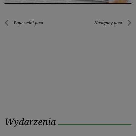
Nawigacja
Poprzedni post
Następny post
Poprzedni
Nastę
wpisu
post
post
Wydarzenia