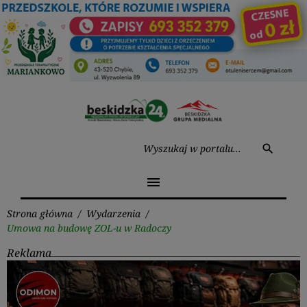
Przejdź
do
treści
Wysz
search
menu
Strona główna
/
Wydarzenia
/
Umowa na budowę ZOL-u w Radoczy
Reklama