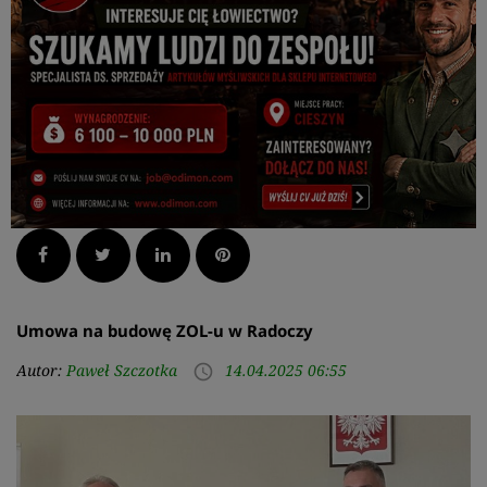
Facebook
Twitter
LinkedIn
Pinterest
Umowa na budowę ZOL-u w Radoczy
Autor:
Paweł Szczotka
14.04.2025 06:55
access_time