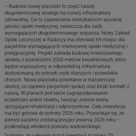
– Budowa nowej placówki to część naszej
długoterminowej strategii na rozwój infrastruktury
zdrowotnej. Cel to zapewnienie mieszkańcom wysokiej
jakości opieki medycznej, zwłaszcza dla osób
wymagających długoterminowego wsparcia. Nowy Zakład
Opieki Leczniczej w Radoczy ma oferować 69 miejsc dla
pacjentów wymagających intensywnej opieki medycznej i
pielęgnacyjnej. Projekt zakłada budowę nowoczesnego
obiektu o powierzchni 2000 metrów kwadratowych, który
będzie wyposażony w odpowiednią infrastrukturę
dostosowaną do potrzeb osób starszych i przewlekle
chorych. Nowa placówka powstanie w malowniczej
okolicy, co zapewni pacjentom spokój oraz bliski kontakt z
naturą. W planach jest także zagospodarowanie
przestrzeni wokół obiektu, tworząc zielone tereny
sprzyjające rehabilitacji i odpoczynkowi. Cała inwestycja
ma być gotowa do połowy 2026 roku. Przewiduje się, że
pierwsi pacjenci zostaną przyjęci jesienią 2026 roku –
podkreślają włodarze powiatu wadowickiego.
Dodajmy, że całkowity koszt inwestycji to blisko 20