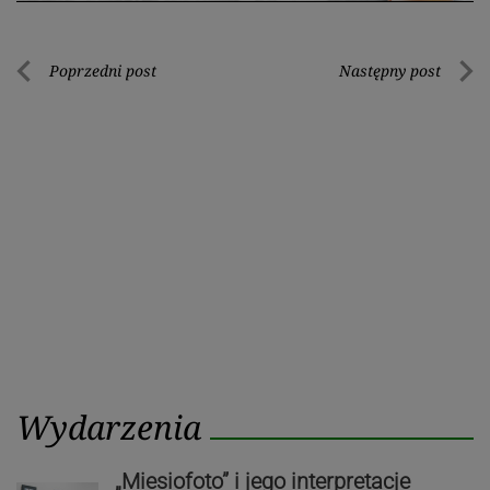
Nawigacja
Poprzedni post
Następny post
Poprzedni
Nastę
wpisu
post
post
Wydarzenia
„Miesiofoto” i jego interpretacje