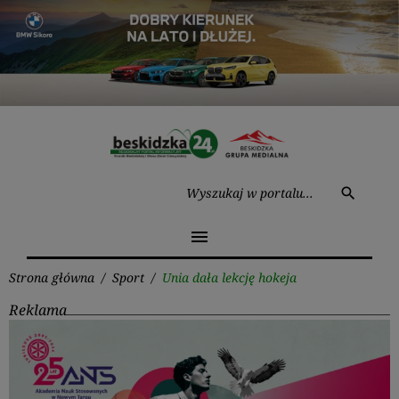
Przejdź
do
treści
Wysz
search
menu
Strona główna
/
Sport
/
Unia dała lekcję hokeja
Reklama