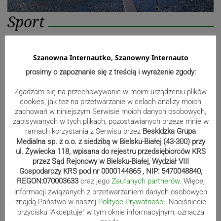
Sport
Mistrzowie świata z MCK Żywiec!
Szanowna Internautko, Szanowny Internauto
ZDJĘCIA
prosimy o zapoznanie się z treścią i wyrażenie zgody:
Zgadzam się na przechowywanie w moim urządzeniu plików
cookies, jak też na przetwarzanie w celach analizy moich
zachowań w niniejszym Serwisie moich danych osobowych,
Bracia Szejowie ruszają po kolejne
zapisywanych w tych plikach, pozostawianych przeze mnie w
punkty. Liderzy mistrzostw
ramach korzystania z Serwisu przez
Beskidzka Grupa
wystartują w Rajdzie Rzeszowskim
Medialna sp. z o.o. z siedzibą w Bielsku-Białej (43-300) przy
ul. Żywiecka 118, wpisana do rejestru przedsiębiorców KRS
przez Sąd Rejonowy w Bielsku-Białej, Wydział VIII
Gospodarczy KRS pod nr 0000144865 , NIP: 5470048840,
80-lecie Soły Kobiernice. Będzie się
REGON:070003633
oraz jego
Zaufanych partnerów
. Więcej
informacji związanych z przetwarzaniem danych osobowych
działo! SZCZEGÓŁOWY PROGRAM
znajdą Państwo w naszej
Polityce Prywatności
. Naciśniecie
przycisku "Akceptuje" w tym oknie informacyjnym, oznacza