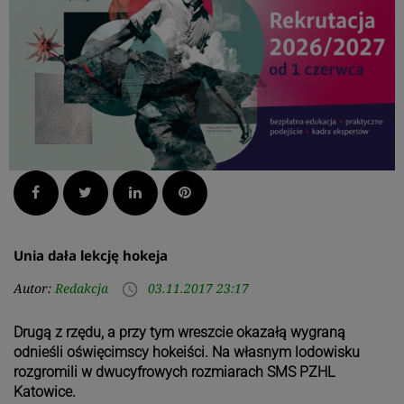
Facebook
Twitter
LinkedIn
Pinterest
Unia dała lekcję hokeja
Autor:
Redakcja
03.11.2017 23:17
access_time
Drugą z rzędu, a przy tym wreszcie okazałą wygraną
odnieśli oświęcimscy hokeiści. Na własnym lodowisku
rozgromili w dwucyfrowych rozmiarach SMS PZHL
Katowice.