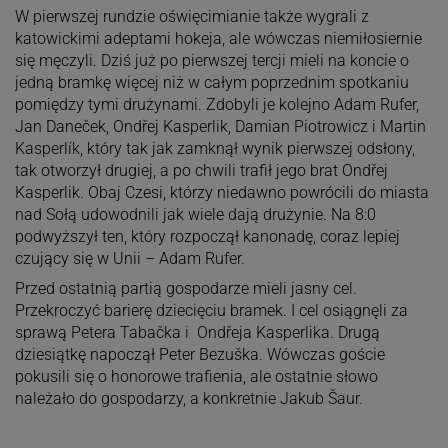
W pierwszej rundzie oświęcimianie także wygrali z
katowickimi adeptami hokeja, ale wówczas niemiłosiernie
się męczyli. Dziś już po pierwszej tercji mieli na koncie o
jedną bramkę więcej niż w całym poprzednim spotkaniu
pomiędzy tymi drużynami. Zdobyli je kolejno Adam Rufer,
Jan Daneček, Ondřej Kasperlik, Damian Piotrowicz i Martin
Kasperlík, który tak jak zamknął wynik pierwszej odsłony,
tak otworzył drugiej, a po chwili trafił jego brat Ondřej
Kasperlik. Obaj Czesi, którzy niedawno powrócili do miasta
nad Sołą udowodnili jak wiele dają drużynie. Na 8:0
podwyższył ten, który rozpoczął kanonadę, coraz lepiej
czujący się w Unii – Adam Rufer.
Przed ostatnią partią gospodarze mieli jasny cel.
Przekroczyć barierę dziecięciu bramek. I cel osiągnęli za
sprawą Petera Tabačka i Ondřeja Kasperlika. Drugą
dziesiątkę napoczął Peter Bezuška. Wówczas goście
pokusili się o honorowe trafienia, ale ostatnie słowo
należało do gospodarzy, a konkretnie Jakub Šaur.