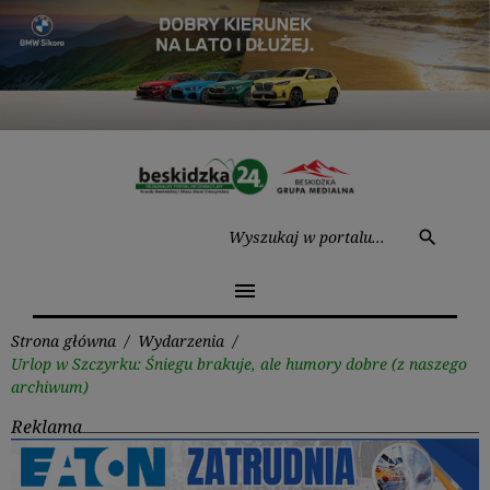
Przejdź
do
treści
Wysz
search
menu
Strona główna
/
Wydarzenia
/
Urlop w Szczyrku: Śniegu brakuje, ale humory dobre (z naszego
archiwum)
Reklama