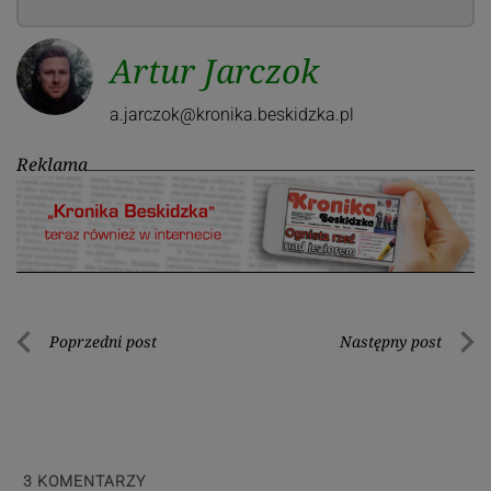
Artur Jarczok
a.jarczok@kronika.beskidzka.pl
Reklama
Nawigacja
Poprzedni post
Następny post
Poprzedni
Nastę
wpisu
post
post
3
KOMENTARZY