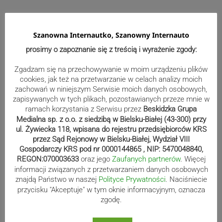
Kolarze przemknęli przez region
Szanowna Internautko, Szanowny Internauto
prosimy o zapoznanie się z treścią i wyrażenie zgody:
Zgadzam się na przechowywanie w moim urządzeniu plików
cookies, jak też na przetwarzanie w celach analizy moich
Zobacz, jak wygląda przejażdżka
zachowań w niniejszym Serwisie moich danych osobowych,
zapisywanych w tych plikach, pozostawianych przeze mnie w
Diabelskim Młynem! WIDEO
ramach korzystania z Serwisu przez
Beskidzka Grupa
Medialna sp. z o.o. z siedzibą w Bielsku-Białej (43-300) przy
ul. Żywiecka 118, wpisana do rejestru przedsiębiorców KRS
przez Sąd Rejonowy w Bielsku-Białej, Wydział VIII
Znikają zabudowania dawnego,
Gospodarczy KRS pod nr 0000144865 , NIP: 5470048840,
cieszyńskiego „Lasu”. Ruszyła
REGON:070003633
oraz jego
Zaufanych partnerów
. Więcej
informacji związanych z przetwarzaniem danych osobowych
rozbiórka poprzemysłowego terenu
znajdą Państwo w naszej
Polityce Prywatności
. Naciśniecie
przycisku "Akceptuje" w tym oknie informacyjnym, oznacza
zgodę.
Niewidzialne klatki. Gdy nawyk staje