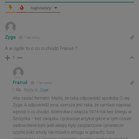
najnowszy
Zyga
7 lat temu
A w ogóle to o co ci chodzi Franuś ?
1
Franuś
7 lat temu
Reply to
Zyga
Aby zasiać ferment. Myślę, że taka odpowiedź spodoba Ci się
Zyga. A odpowiedź inna, szersza jest taka, że zamiast napisać
wprost o co chodzi, dziennikarz włącza 1974 rok bez śniegu w
Szczyrku – bez związku. I pokazuje artykuł gdzie w tym czasie
zadowolenie było jeśli sklepy były zaopatrzone i powietrze
czyste (nikt wtedy nie mówił o smogu w górach). Dziś
wymagania są inne nie w kierunku, że piwo ciężko dostać lub