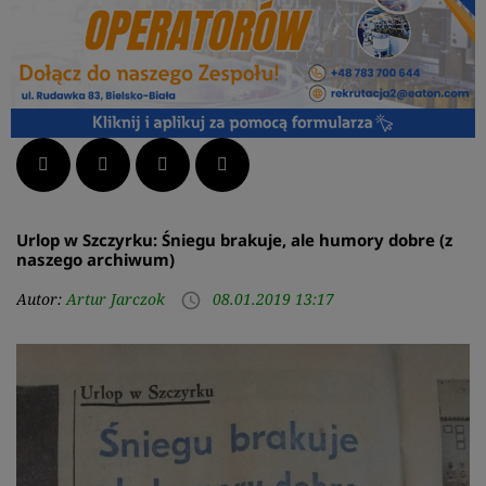
Facebook
Twitter
LinkedIn
Pinterest
Urlop w Szczyrku: Śniegu brakuje, ale humory dobre (z
naszego archiwum)
Autor:
Artur Jarczok
08.01.2019 13:17
access_time