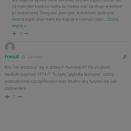
za mało jest kiosków ruchu bo trzeba stać za długo w kolejce
po widokówkę. Śnieg jest, piwo jest, widokówki spokojnie
można kupić choć mało kto kupuje a czemuś część
…
Czytaj
więcej »
-2
Franuś
7 lat temu
Kto “nie wszyscy” są w dobrych humorach? Po co pisać
naokoło poprzez 1974 r? To była “głęboka komuna”, ustrój
powszechnej szczęśliwości więc trudno aby turyści nie byli
zadowoleni.
-2