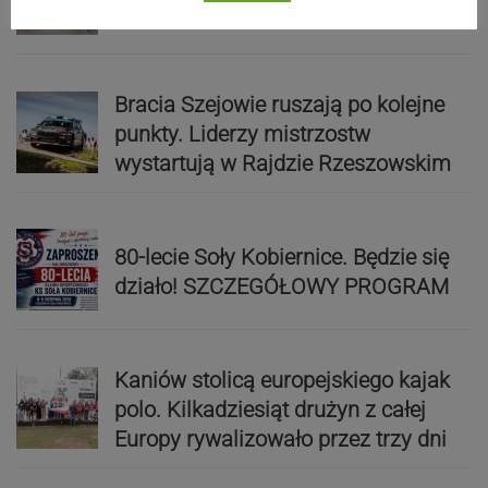
ZDJĘCIA
Bracia Szejowie ruszają po kolejne
punkty. Liderzy mistrzostw
wystartują w Rajdzie Rzeszowskim
80-lecie Soły Kobiernice. Będzie się
działo! SZCZEGÓŁOWY PROGRAM
Kaniów stolicą europejskiego kajak
polo. Kilkadziesiąt drużyn z całej
Europy rywalizowało przez trzy dni