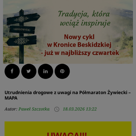
Facebook
Twitter
LinkedIn
Pinterest
Utrudnienia drogowe z uwagi na Półmaraton Żywiecki –
MAPA
Autor:
Paweł Szczotka
18.03.2026 13:22
access_time