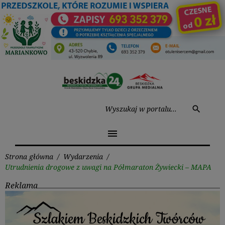
Przejdź
do
treści
Wysz
search
menu
Strona główna
/
Wydarzenia
/
Utrudnienia drogowe z uwagi na Półmaraton Żywiecki – MAPA
Reklama