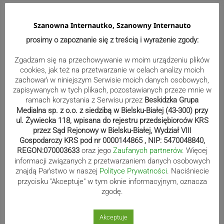
Szanowna Internautko, Szanowny Internauto
Reklama
prosimy o zapoznanie się z treścią i wyrażenie zgody:
Zgadzam się na przechowywanie w moim urządzeniu plików
cookies, jak też na przetwarzanie w celach analizy moich
zachowań w niniejszym Serwisie moich danych osobowych,
zapisywanych w tych plikach, pozostawianych przeze mnie w
ramach korzystania z Serwisu przez
Beskidzka Grupa
Medialna sp. z o.o. z siedzibą w Bielsku-Białej (43-300) przy
ul. Żywiecka 118, wpisana do rejestru przedsiębiorców KRS
przez Sąd Rejonowy w Bielsku-Białej, Wydział VIII
Gospodarczy KRS pod nr 0000144865 , NIP: 5470048840,
REGON:070003633
oraz jego
Zaufanych partnerów
. Więcej
informacji związanych z przetwarzaniem danych osobowych
znajdą Państwo w naszej
Polityce Prywatności
. Naciśniecie
Sport
przycisku "Akceptuje" w tym oknie informacyjnym, oznacza
zgodę.
Mistrzowie świata z MCK Żywiec!
Akceptuje