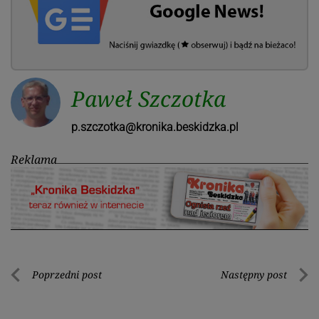
Paweł Szczotka
p.szczotka@kronika.beskidzka.pl
Reklama
Nawigacja
Poprzedni post
Następny post
Poprzedni
Nastę
wpisu
post
post