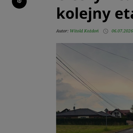
Pinterest
kolejny e
Autor:
Witold Kożdoń
06.07.2026
access_time