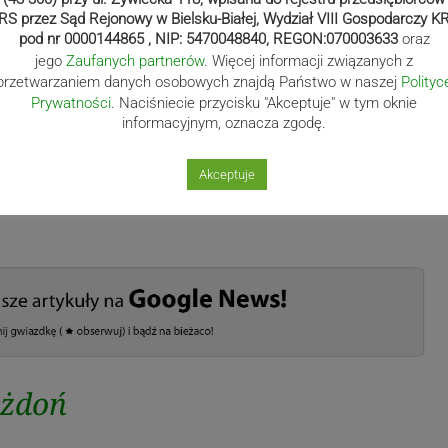
RS przez Sąd Rejonowy w Bielsku-Białej, Wydział VIII Gospodarczy K
pod nr 0000144865 , NIP: 5470048840, REGON:070003633
oraz
jego
Zaufanych partnerów
. Więcej informacji związanych z
przetwarzaniem danych osobowych znajdą Państwo w naszej
Polityc
Prywatności
. Naciśniecie przycisku "Akceptuje" w tym oknie
informacyjnym, oznacza zgodę.
Akceptuje
ożdoń