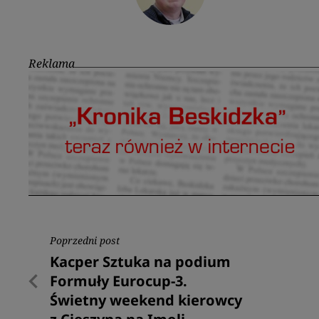
Reklama
Nawigacja
Poprzedni post
Poprzedni
Kacper Sztuka na podium
wpisu
post
Formuły Eurocup-3.
Świetny weekend kierowcy