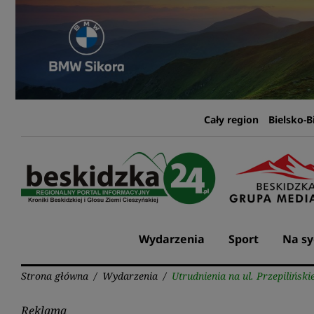
Przejdź
do
treści
Cały region
Bielsko-B
Wydarzenia
Sport
Na sy
Strona główna
/
Wydarzenia
/
Utrudnienia na ul. Przepilińsk
Reklama