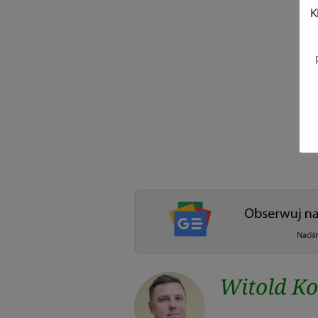
K
Witold K