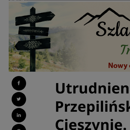
Utrudnieni
Facebook
Twitter
Przepilińs
LinkedIn
Cieszynie.