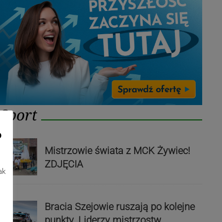
Sport
o
Mistrzowie świata z MCK Żywiec!
ZDJĘCIA
ak
Bracia Szejowie ruszają po kolejne
punkty. Liderzy mistrzostw