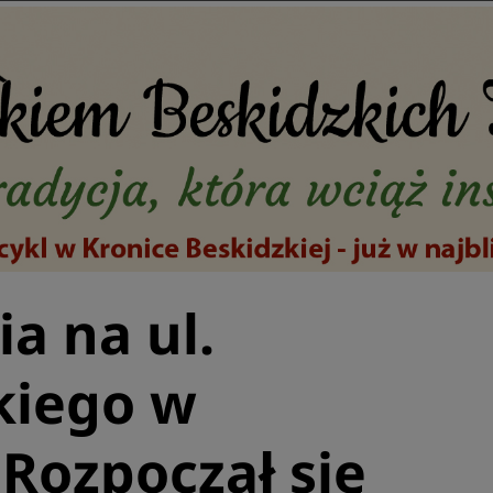
a na ul.
kiego w
 Rozpoczął się