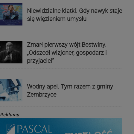
Niewidzialne klatki. Gdy nawyk staje
się więzieniem umysłu
Zmarł pierwszy wójt Bestwiny.
„Odszedł wizjoner, gospodarz i
przyjaciel”
Wodny apel. Tym razem z gminy
Zembrzyce
Reklama