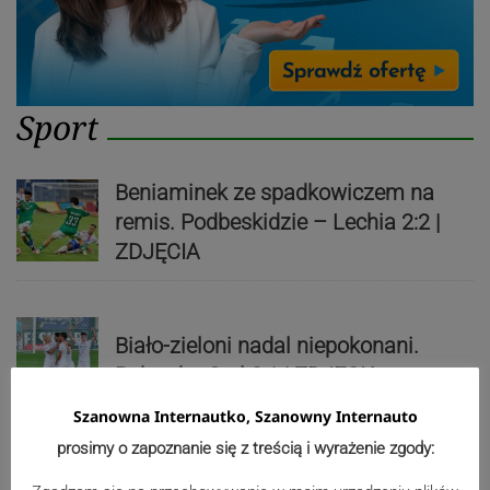
Sport
Beniaminek ze spadkowiczem na
remis. Podbeskidzie – Lechia 2:2 |
ZDJĘCIA
Biało-zieloni nadal niepokonani.
Rekord – Stal 3:1 | ZDJĘCIA
Szanowna Internautko, Szanowny Internauto
prosimy o zapoznanie się z treścią i wyrażenie zgody:
Mistrzowie świata z MCK Żywiec!