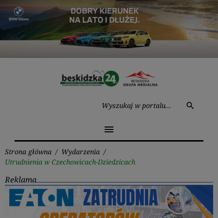
Przejdź
do
treści
Wysz
search
menu
Strona główna
/
Wydarzenia
/
Utrudnienia w Czechowicach-Dziedzicach
Reklama