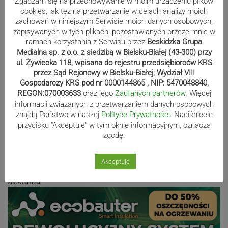
Zgadzam się na przechowywanie w moim urządzeniu plików
ZDJĘCIA
cookies, jak też na przetwarzanie w celach analizy moich
zachowań w niniejszym Serwisie moich danych osobowych,
zapisywanych w tych plikach, pozostawianych przeze mnie w
ramach korzystania z Serwisu przez
Beskidzka Grupa
Medialna sp. z o.o. z siedzibą w Bielsku-Białej (43-300) przy
Bracia Szejowie ruszają po kolejne
ul. Żywiecka 118, wpisana do rejestru przedsiębiorców KRS
punkty. Liderzy mistrzostw
przez Sąd Rejonowy w Bielsku-Białej, Wydział VIII
wystartują w Rajdzie Rzeszowskim
Gospodarczy KRS pod nr 0000144865 , NIP: 5470048840,
REGON:070003633
oraz jego
Zaufanych partnerów
. Więcej
informacji związanych z przetwarzaniem danych osobowych
znajdą Państwo w naszej
Polityce Prywatności
. Naciśniecie
80-lecie Soły Kobiernice. Będzie się
przycisku "Akceptuje" w tym oknie informacyjnym, oznacza
zgodę.
działo! SZCZEGÓŁOWY PROGRAM
Akceptuje
Reklama