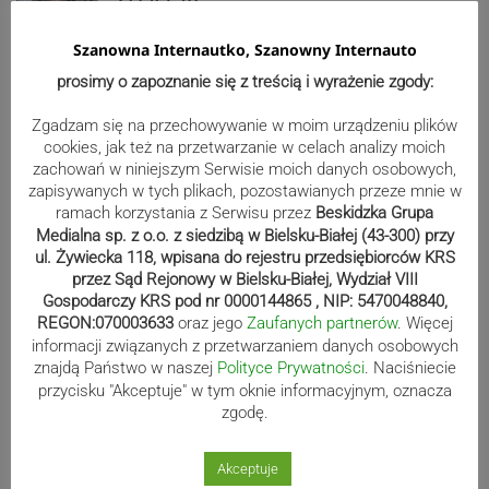
Szanowna Internautko, Szanowny Internauto
prosimy o zapoznanie się z treścią i wyrażenie zgody:
Bracia Szejowie ruszają po kolejne
punkty. Liderzy mistrzostw
Zgadzam się na przechowywanie w moim urządzeniu plików
cookies, jak też na przetwarzanie w celach analizy moich
wystartują w Rajdzie Rzeszowskim
zachowań w niniejszym Serwisie moich danych osobowych,
zapisywanych w tych plikach, pozostawianych przeze mnie w
ramach korzystania z Serwisu przez
Beskidzka Grupa
Medialna sp. z o.o. z siedzibą w Bielsku-Białej (43-300) przy
80-lecie Soły Kobiernice. Będzie się
ul. Żywiecka 118, wpisana do rejestru przedsiębiorców KRS
działo! SZCZEGÓŁOWY PROGRAM
przez Sąd Rejonowy w Bielsku-Białej, Wydział VIII
Gospodarczy KRS pod nr 0000144865 , NIP: 5470048840,
REGON:070003633
oraz jego
Zaufanych partnerów
. Więcej
informacji związanych z przetwarzaniem danych osobowych
Kaniów stolicą europejskiego kajak
znajdą Państwo w naszej
Polityce Prywatności
. Naciśniecie
przycisku "Akceptuje" w tym oknie informacyjnym, oznacza
polo. Kilkadziesiąt drużyn z całej
zgodę.
Europy rywalizowało przez trzy dni
Akceptuje