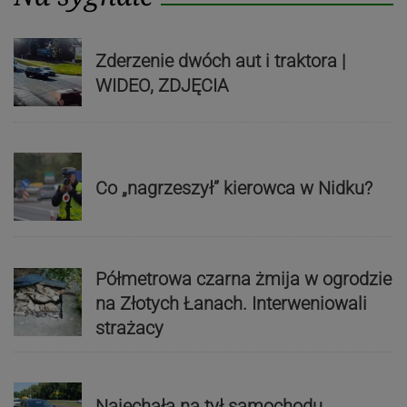
Zderzenie dwóch aut i traktora |
WIDEO, ZDJĘCIA
Co „nagrzeszył” kierowca w Nidku?
Półmetrowa czarna żmija w ogrodzie
na Złotych Łanach. Interweniowali
strażacy
Najechała na tył samochodu