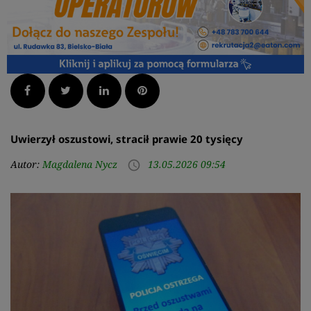
Facebook
Twitter
LinkedIn
Pinterest
Uwierzył oszustowi, stracił prawie 20 tysięcy
Autor:
Magdalena Nycz
13.05.2026 09:54
access_time