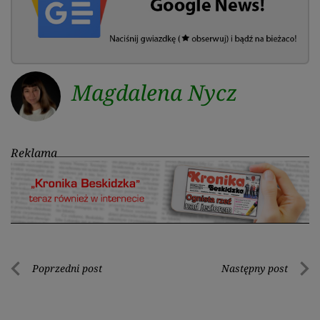
Magdalena Nycz
Reklama
Nawigacja
Poprzedni post
Następny post
Poprzedni
Nastę
wpisu
post
post