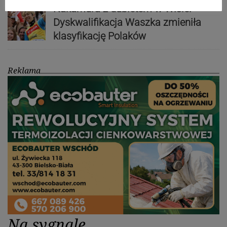
Nakamura z dubletem w Wiśle.
Dyskwalifikacja Waszka zmieniła
klasyfikację Polaków
Reklama
Na sygnale