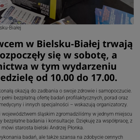
sku-Białej
cem w Bielsku-Białej trwają
Rozpoczęły się w sobotę, a
tnictwa w tym wydarzeniu
edzielę od 10.00 do 17.00.
konałą okazją do zadbania o swoje zdrowie i samopoczucie.
pełni bezpłatną ofertę badań profilaktycznych, porad oraz
 medycyny i innych specjalności – wskazują organizatorzy.
a i województwem śląskim zgromadziliśmy w jednym miejscu
 bezpłatne badania i konsultacje. Dziękuję za współpracę, z
 mówi starosta bielski Andrzej Płonka.
 wykonania badań, ale także szansa na zdobycie cennych