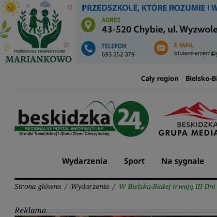
Przejdź
do
treści
Cały region
Bielsko-B
Wydarzenia
Sport
Na sygnale
Strona główna
/
Wydarzenia
/
W Bielsku-Białej trwają III Dn
Reklama