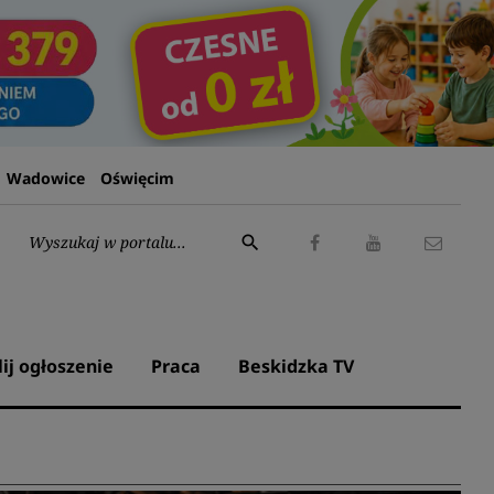
Wadowice
Oświęcim
Wyszukaj:
search
Facebook
Youtube
Kontak
lij ogłoszenie
Praca
Beskidzka TV