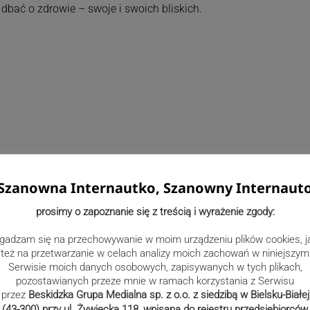
dbać o zdrowie – swoje i swoich bliskich.
Szanowna Internautko, Szanowny Internaut
prosimy o zapoznanie się z treścią i wyrażenie zgody:
gadzam się na przechowywanie w moim urządzeniu plików cookies, j
też na przetwarzanie w celach analizy moich zachowań w niniejszym
Serwisie moich danych osobowych, zapisywanych w tych plikach,
pozostawianych przeze mnie w ramach korzystania z Serwisu
przez
Beskidzka Grupa Medialna sp. z o.o. z siedzibą w Bielsku-Białej
(43-300) przy ul. Żywiecka 118, wpisana do rejestru przedsiębiorców