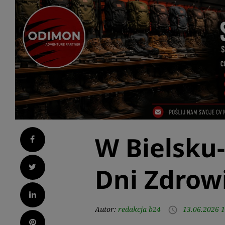
W Bielsku-
Facebook
Twitter
Dni Zdrow
LinkedIn
Autor:
redakcja b24
13.06.2026 1
access_time
Pinterest