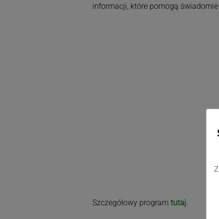
informacji, które pomogą świadomie 
Z
Szczegółowy program
tutaj
.