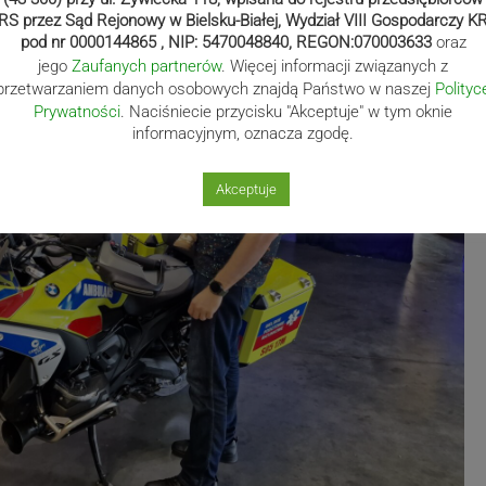
RS przez Sąd Rejonowy w Bielsku-Białej, Wydział VIII Gospodarczy K
pod nr 0000144865 , NIP: 5470048840, REGON:070003633
oraz
jego
Zaufanych partnerów
. Więcej informacji związanych z
przetwarzaniem danych osobowych znajdą Państwo w naszej
Polityc
Prywatności
. Naciśniecie przycisku "Akceptuje" w tym oknie
informacyjnym, oznacza zgodę.
Akceptuje