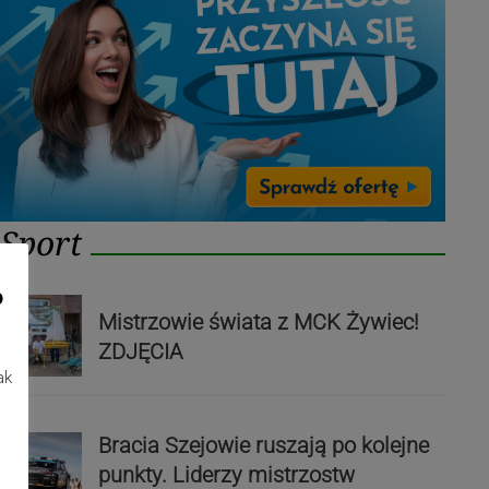
Sport
o
Mistrzowie świata z MCK Żywiec!
ZDJĘCIA
ak
Bracia Szejowie ruszają po kolejne
punkty. Liderzy mistrzostw