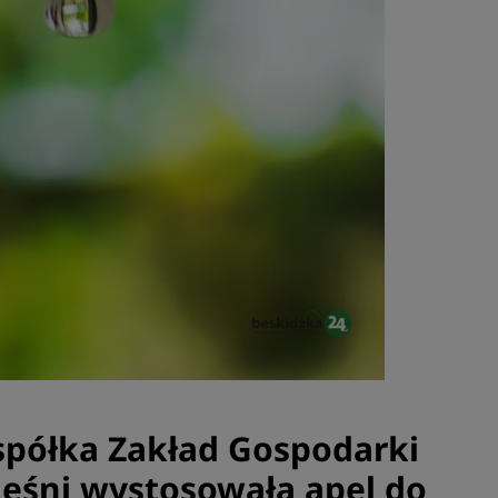
 spółka Zakład Gospodarki
eśni wystosowała apel do