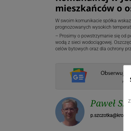
mieszkańców o o
W swoim komunikacie spółka wskazuj
prognozowanych wysokich temperatu
– Prosimy o powstrzymanie się od p
wodą z sieci wodociągowej. Oszczędn
celów bytowych oraz dla ochrony pr
Paweł Sz
Z
p.szczotka@kronika