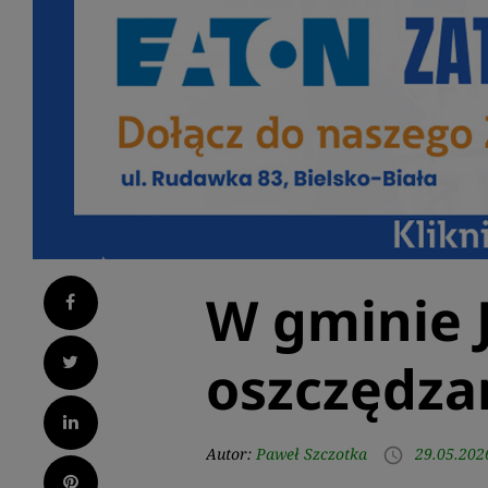
W gminie J
Facebook
Twitter
oszczędza
LinkedIn
Autor:
Paweł Szczotka
29.05.202
access_time
Pinterest