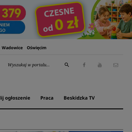
Wadowice
Oświęcim
Wyszukaj:
search
Facebook
Youtube
Kontak
lij ogłoszenie
Praca
Beskidzka TV