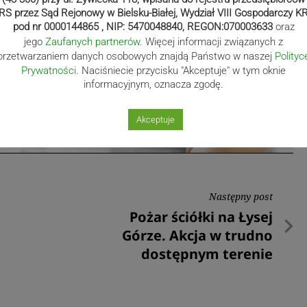
RS przez Sąd Rejonowy w Bielsku-Białej, Wydział VIII Gospodarczy K
pod nr 0000144865 , NIP: 5470048840, REGON:070003633
oraz
jego
Zaufanych partnerów
. Więcej informacji związanych z
przetwarzaniem danych osobowych znajdą Państwo w naszej
Polityc
Prywatności
. Naciśniecie przycisku "Akceptuje" w tym oknie
informacyjnym, oznacza zgodę.
Akceptuje
Następny post
Następny
Pożar ściółki na Łysej
post
Górze. Akcja w trudno
dostępnym terenie