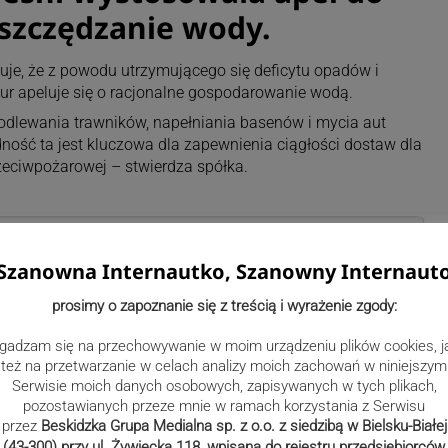
szczędzanie wody.
e, że z powodu utrzymującego się deficytu opadów i
r apeluje się o racjonalne gospodarowanie wodą.
odlewania trawników, napełniania basenów i mycia aut
ość ta jest kluczowa dla zapewnienia ciągłości dostaw dla
zeciwpożarowej – stwierdza spółka.
Szanowna Internautko, Szanowny Internaut
prosimy o zapoznanie się z treścią i wyrażenie zgody:
czotka
gadzam się na przechowywanie w moim urządzeniu plików cookies, j
też na przetwarzanie w celach analizy moich zachowań w niniejszym
Serwisie moich danych osobowych, zapisywanych w tych plikach,
.beskidzka.pl
pozostawianych przeze mnie w ramach korzystania z Serwisu
przez
Beskidzka Grupa Medialna sp. z o.o. z siedzibą w Bielsku-Białej
(43-300) przy ul. Żywiecka 118, wpisana do rejestru przedsiębiorców