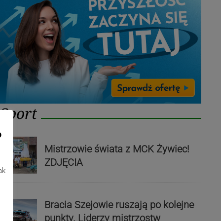
Sport
o
Mistrzowie świata z MCK Żywiec!
ZDJĘCIA
ak
Bracia Szejowie ruszają po kolejne
punkty. Liderzy mistrzostw