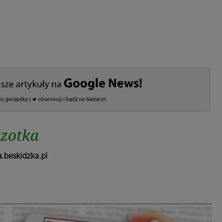
czotka
.beskidzka.pl