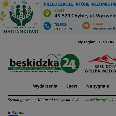
Przejdź
do
treści
Cały region
Bielsko-B
Wydarzenia
Sport
Na sygnale
Strona główna
/
Kultura i rozrywka
/
„Gość oczekiwany” w Jel
Reklama