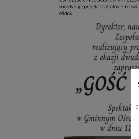
koordynuje projekt teatralny – mów
Widok.
Z