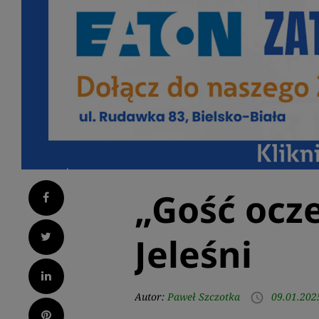
„Gość ocz
Facebook
Twitter
Jeleśni
LinkedIn
Autor:
Paweł Szczotka
09.01.202
access_time
Pinterest