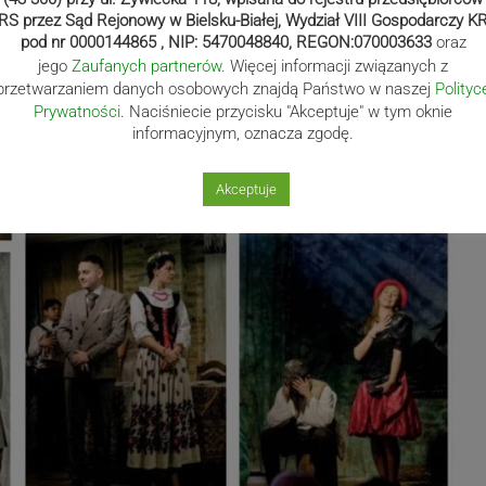
RS przez Sąd Rejonowy w Bielsku-Białej, Wydział VIII Gospodarczy K
pod nr 0000144865 , NIP: 5470048840, REGON:070003633
oraz
jego
Zaufanych partnerów
. Więcej informacji związanych z
przetwarzaniem danych osobowych znajdą Państwo w naszej
Polityc
Prywatności
. Naciśniecie przycisku "Akceptuje" w tym oknie
informacyjnym, oznacza zgodę.
Akceptuje