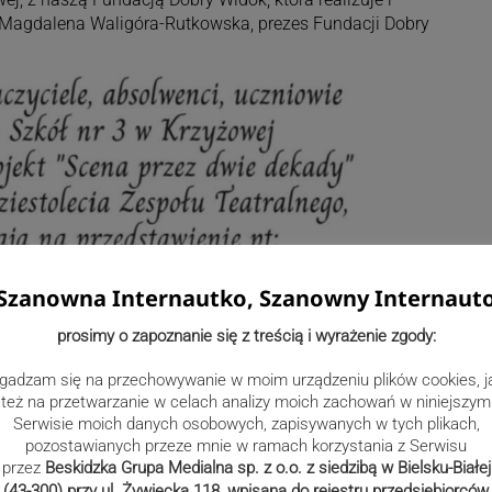
i Magdalena Waligóra-Rutkowska, prezes Fundacji Dobry
Szanowna Internautko, Szanowny Internaut
prosimy o zapoznanie się z treścią i wyrażenie zgody:
gadzam się na przechowywanie w moim urządzeniu plików cookies, j
też na przetwarzanie w celach analizy moich zachowań w niniejszym
Serwisie moich danych osobowych, zapisywanych w tych plikach,
pozostawianych przeze mnie w ramach korzystania z Serwisu
przez
Beskidzka Grupa Medialna sp. z o.o. z siedzibą w Bielsku-Białej
(43-300) przy ul. Żywiecka 118, wpisana do rejestru przedsiębiorców