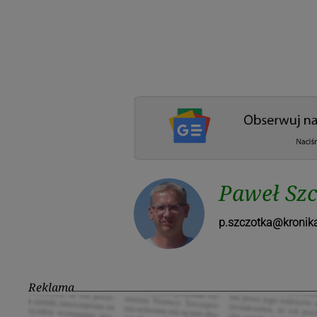
Paweł Sz
p.szczotka@kronika
Reklama