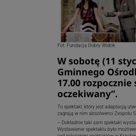
Fot. Fundacja Dobry Widok
W sobotę (11 styc
Gminnego Ośrodka
17.00 rozpocznie 
oczekiwany”.
To spektakl, który jest adaptacją ut
zagrają w nim absolwenci Zespołu Sz
– Dokładnie taki sam spektakl wysta
Wystawienie spektaklu było możliwe d
jest reżyserem spektaklów w Krzyżowe