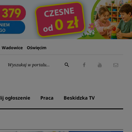
Wadowice
Oświęcim
Wyszukaj:
search
Facebook
Youtube
Kontak
lij ogłoszenie
Praca
Beskidzka TV