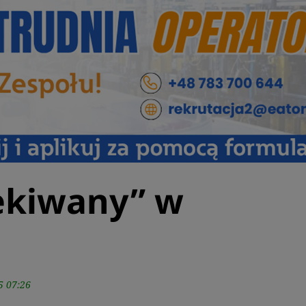
ekiwany” w
5 07:26