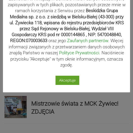
Sport
zapisywanych w tych plikach, pozostawianych przeze mnie w
ramach korzystania z Serwisu przez
Beskidzka Grupa
Medialna sp. z o.o. z siedzibą w Bielsku-Białej (43-300) przy
ul. Żywiecka 118, wpisana do rejestru przedsiębiorców KRS
Beniaminek ze spadkowiczem na
przez Sąd Rejonowy w Bielsku-Białej, Wydział VIII
remis. Podbeskidzie – Lechia 2:2 |
Gospodarczy KRS pod nr 0000144865 , NIP: 5470048840,
ZDJĘCIA
REGON:070003633
oraz jego
Zaufanych partnerów
. Więcej
informacji związanych z przetwarzaniem danych osobowych
znajdą Państwo w naszej
Polityce Prywatności
. Naciśniecie
przycisku "Akceptuje" w tym oknie informacyjnym, oznacza
zgodę.
Biało-zieloni nadal niepokonani.
Rekord – Stal 3:1 | ZDJĘCIA
Akceptuje
Mistrzowie świata z MCK Żywiec!
ZDJĘCIA