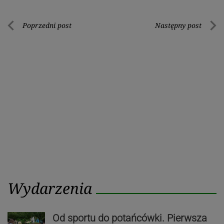
Nawigacja
Poprzedni post
Następny post
Poprzedni
Nastę
wpisu
post
post
Wydarzenia
Od sportu do potańcówki. Pierwsza