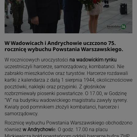
W Wadowicach i Andrychowie uczczono 75.
rocznicę wybuchu Powstania Warszawskiego.
W rocznicowych uroczystości
na wadowickim rynku
uczestniczyli harcerze, samorządowcy, kombatanci. Nie
zabrakło mieszkańców oraz turystów. Harcerze rozdawali
kartki z kalendarza z datą 1 sierpnia 1944, okolicznościowe
pocztówki, naklejki oraz przypinki. Z głośników
rozbrzmiewały piosenki powstańcze. O 17.00, w Godzinę
“W” na budynku wadowickiego magistratu zawyły syreny.
Kwiaty pod pomnikiem złożyli kombatanci, harcerze i
samorządowcy.
Rocznicę wybuchu Powstania Warszawskiego obchodzono
również
w Andrychowi
e. O godz. 17.00 na placu
Mickiewicza hołd powstańcom oddali harcerze hufca ZHP