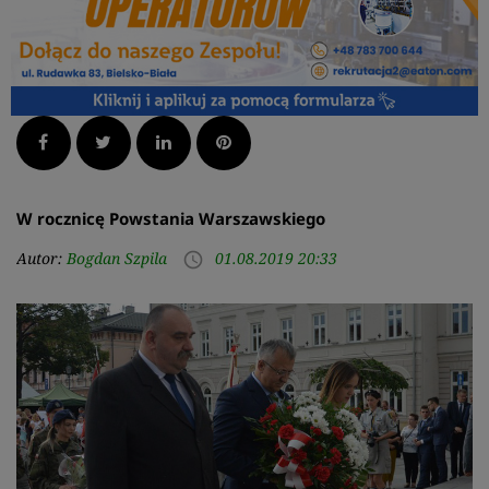
Facebook
Twitter
LinkedIn
Pinterest
W rocznicę Powstania Warszawskiego
Autor:
Bogdan Szpila
01.08.2019 20:33
access_time