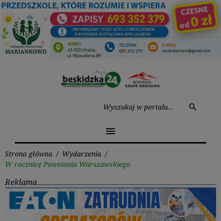
Przejdź
do
treści
Wysz
search
menu
Strona główna
/
Wydarzenia
/
W rocznicę Powstania Warszawskiego
Reklama