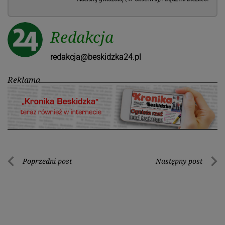
Redakcja
redakcja@beskidzka24.pl
Reklama
Nawigacja
Poprzedni post
Następny post
Poprzedni
Nastę
wpisu
post
post