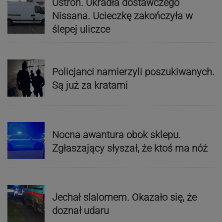
Ustroń. Ukradła dostawczego
Nissana. Ucieczkę zakończyła w
ślepej uliczce
Policjanci namierzyli poszukiwanych.
Są już za kratami
Nocna awantura obok sklepu.
Zgłaszający słyszał, że ktoś ma nóż
Jechał slalomem. Okazało się, że
doznał udaru