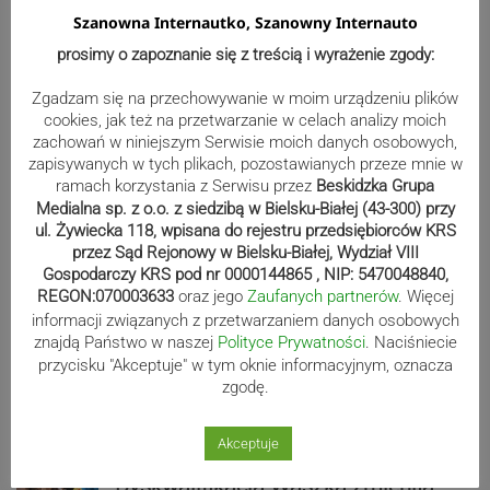
Szanowna Internautko, Szanowny Internauto
Bracia Szejowie ruszają po kolejne
prosimy o zapoznanie się z treścią i wyrażenie zgody:
punkty. Liderzy mistrzostw
wystartują w Rajdzie Rzeszowskim
Zgadzam się na przechowywanie w moim urządzeniu plików
cookies, jak też na przetwarzanie w celach analizy moich
zachowań w niniejszym Serwisie moich danych osobowych,
zapisywanych w tych plikach, pozostawianych przeze mnie w
ramach korzystania z Serwisu przez
Beskidzka Grupa
80-lecie Soły Kobiernice. Będzie się
Medialna sp. z o.o. z siedzibą w Bielsku-Białej (43-300) przy
działo! SZCZEGÓŁOWY PROGRAM
ul. Żywiecka 118, wpisana do rejestru przedsiębiorców KRS
przez Sąd Rejonowy w Bielsku-Białej, Wydział VIII
Gospodarczy KRS pod nr 0000144865 , NIP: 5470048840,
REGON:070003633
oraz jego
Zaufanych partnerów
. Więcej
Kaniów stolicą europejskiego kajak
informacji związanych z przetwarzaniem danych osobowych
znajdą Państwo w naszej
Polityce Prywatności
. Naciśniecie
polo. Kilkadziesiąt drużyn z całej
przycisku "Akceptuje" w tym oknie informacyjnym, oznacza
Europy rywalizowało przez trzy dni
zgodę.
Akceptuje
Nakamura z dubletem w Wiśle.
Dyskwalifikacja Waszka zmieniła