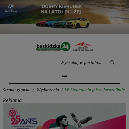
Przejdź
do
treści
Wysz
search
menu
Strona główna
/
Wydarzenia
/
W Strumieniu jak w Jerozolimie
Reklama