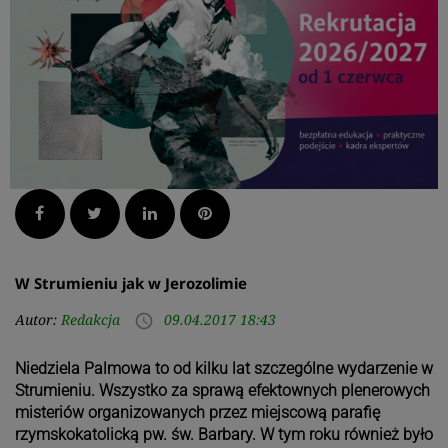
Facebook
Twitter
LinkedIn
Pinterest
W Strumieniu jak w Jerozolimie
Autor:
Redakcja
09.04.2017 18:43
access_time
Niedziela Palmowa to od kilku lat szczególne wydarzenie w
Strumieniu. Wszystko za sprawą efektownych plenerowych
misteriów organizowanych przez miejscową parafię
rzymskokatolicką pw. św. Barbary. W tym roku również było