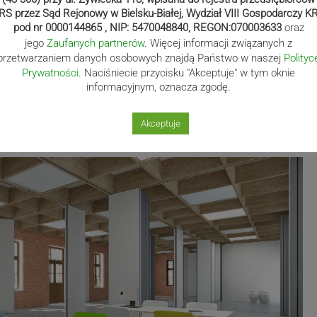
RS przez Sąd Rejonowy w Bielsku-Białej, Wydział VIII Gospodarczy K
pod nr 0000144865 , NIP: 5470048840, REGON:070003633
oraz
jego
Zaufanych partnerów
. Więcej informacji związanych z
przetwarzaniem danych osobowych znajdą Państwo w naszej
Polityc
Prywatności
. Naciśniecie przycisku "Akceptuje" w tym oknie
informacyjnym, oznacza zgodę.
Akceptuje