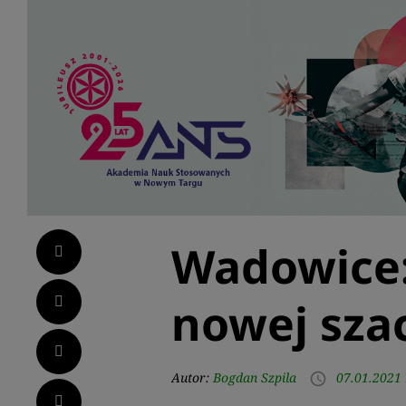
Wadowice
Facebook
Twitter
nowej szac
LinkedIn
Autor:
Bogdan Szpila
07.01.2021 
access_time
Pinterest