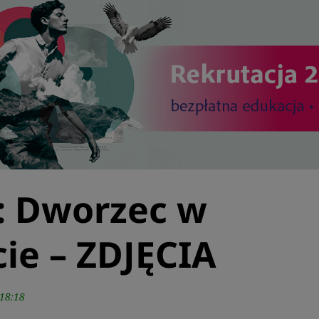
: Dworzec w
ie – ZDJĘCIA
18:18