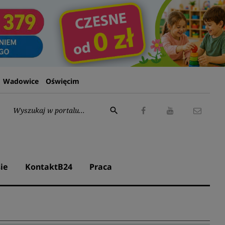
Wadowice
Oświęcim
Wyszukaj:
search
Facebook
Youtube
Kontak
ie
KontaktB24
Praca