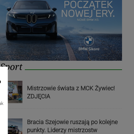
Sport
o
Mistrzowie świata z MCK Żywiec!
ZDJĘCIA
ak
Bracia Szejowie ruszają po kolejne
punkty. Liderzy mistrzostw