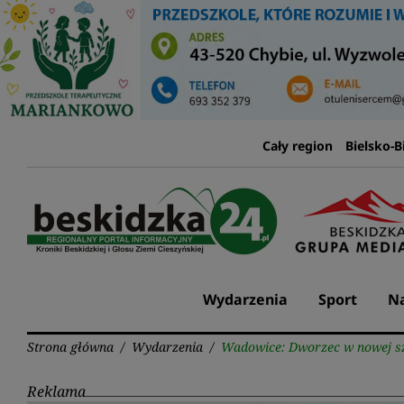
Przejdź
do
treści
Cały region
Bielsko-B
Wydarzenia
Sport
Na
Strona główna
/
Wydarzenia
/
Wadowice: Dworzec w nowej sz
Reklama