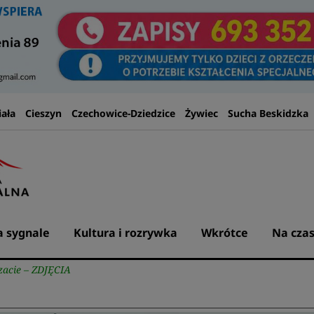
iała
Cieszyn
Czechowice-Dziedzice
Żywiec
Sucha Beskidzka
 sygnale
Kultura i rozrywka
Wkrótce
Na czas
acie – ZDJĘCIA