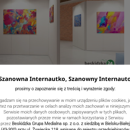
Szanowna Internautko, Szanowny Internaut
prosimy o zapoznanie się z treścią i wyrażenie zgody:
gadzam się na przechowywanie w moim urządzeniu plików cookies, j
też na przetwarzanie w celach analizy moich zachowań w niniejszym
Serwisie moich danych osobowych, zapisywanych w tych plikach,
pozostawianych przeze mnie w ramach korzystania z Serwisu
przez
Beskidzka Grupa Medialna sp. z o.o. z siedzibą w Bielsku-Białej
(43-300) przy ul. Żywiecka 118, wpisana do rejestru przedsiębiorców