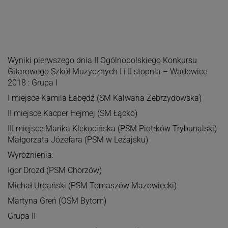
Wyniki pierwszego dnia II Ogólnopolskiego Konkursu
Gitarowego Szkół Muzycznych I i II stopnia – Wadowice
2018 : Grupa I
I miejsce Kamila Łabędź (SM Kalwaria Zebrzydowska)
II miejsce Kacper Hejmej (SM Łącko)
III miejsce Marika Klekocińska (PSM Piotrków Trybunalski)
Małgorzata Józefara (PSM w Leżajsku)
Wyróżnienia:
Igor Drozd (PSM Chorzów)
Michał Urbański (PSM Tomaszów Mazowiecki)
Martyna Greń (OSM Bytom)
Grupa II