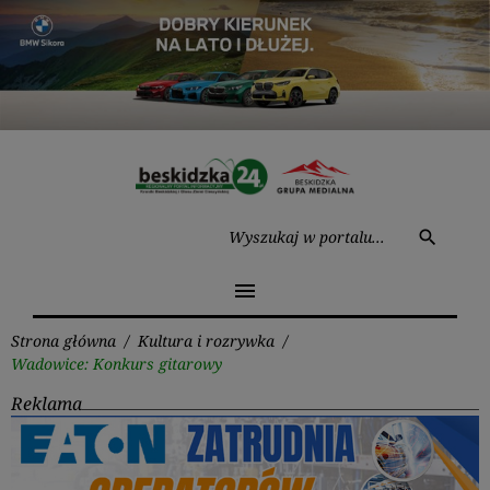
Przejdź
do
treści
Wysz
search
menu
Strona główna
/
Kultura i rozrywka
/
Wadowice: Konkurs gitarowy
Reklama