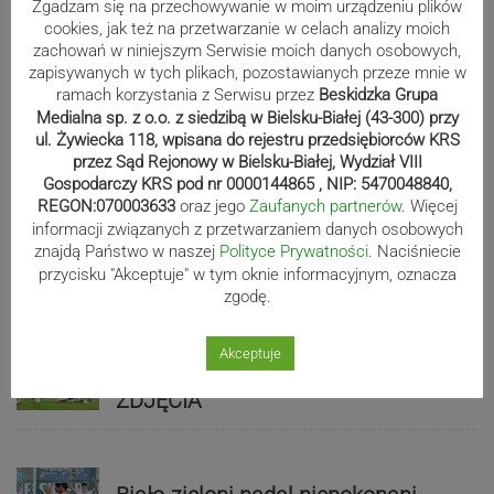
Zgadzam się na przechowywanie w moim urządzeniu plików
cookies, jak też na przetwarzanie w celach analizy moich
zachowań w niniejszym Serwisie moich danych osobowych,
zapisywanych w tych plikach, pozostawianych przeze mnie w
ramach korzystania z Serwisu przez
Beskidzka Grupa
Medialna sp. z o.o. z siedzibą w Bielsku-Białej (43-300) przy
Sport
ul. Żywiecka 118, wpisana do rejestru przedsiębiorców KRS
przez Sąd Rejonowy w Bielsku-Białej, Wydział VIII
Gospodarczy KRS pod nr 0000144865 , NIP: 5470048840,
Zaczęli fatalnie, skończyli
REGON:070003633
oraz jego
Zaufanych partnerów
. Więcej
znakomicie. Spójnia pokonuje Piasta
informacji związanych z przetwarzaniem danych osobowych
znajdą Państwo w naszej
Polityce Prywatności
. Naciśniecie
| ZDJĘCIA
przycisku "Akceptuje" w tym oknie informacyjnym, oznacza
zgodę.
Beniaminek ze spadkowiczem na
Akceptuje
remis. Podbeskidzie – Lechia 2:2 |
ZDJĘCIA