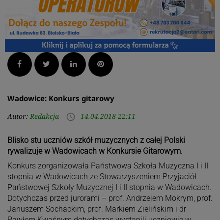
Facebook
Twitter
LinkedIn
Pinterest
Wadowice: Konkurs gitarowy
Autor:
Redakcja
14.04.2018 22:11
access_time
Blisko stu uczniów szkół muzycznych z całej Polski
rywalizuje w Wadowicach w Konkursie Gitarowym.
Konkurs zorganizowała Państwowa Szkoła Muzyczna I i II
stopnia w Wadowicach ze Stowarzyszeniem Przyjaciół
Państwowej Szkoły Muzycznej I i II stopnia w Wadowicach.
Dotychczas przed jurorami – prof. Andrzejem Mokrym, prof.
Januszem Sochackim, prof. Markiem Zielińskim i dr
Pawłem Kwaśnym dotychczas wystąpili uczniowie w