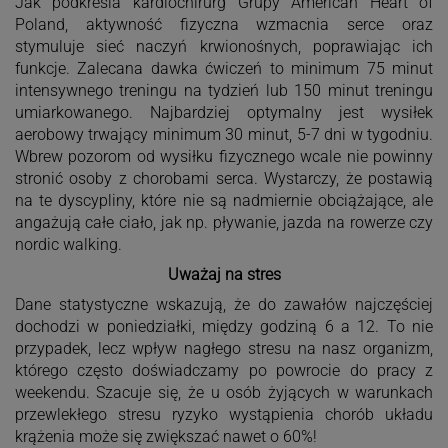
Jak podkreśla kardiochirurg Grupy American Heart of
Poland, aktywność fizyczna wzmacnia serce oraz
stymuluje sieć naczyń krwionośnych, poprawiając ich
funkcje. Zalecana dawka ćwiczeń to minimum 75 minut
intensywnego treningu na tydzień lub 150 minut treningu
umiarkowanego. Najbardziej optymalny jest wysiłek
aerobowy trwający minimum 30 minut, 5-7 dni w tygodniu.
Wbrew pozorom od wysiłku fizycznego wcale nie powinny
stronić osoby z chorobami serca. Wystarczy, że postawią
na te dyscypliny, które nie są nadmiernie obciążające, ale
angażują całe ciało, jak np. pływanie, jazda na rowerze czy
nordic walking.
Uważaj na stres
Dane statystyczne wskazują, że do zawałów najczęściej
dochodzi w poniedziałki, między godziną 6 a 12. To nie
przypadek, lecz wpływ nagłego stresu na nasz organizm,
którego często doświadczamy po powrocie do pracy z
weekendu. Szacuje się, że u osób żyjących w warunkach
przewlekłego stresu ryzyko wystąpienia chorób układu
krążenia może się zwiększać nawet o 60%!