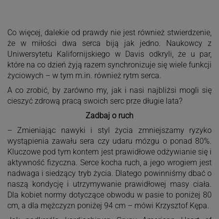
Co więcej, dalekie od prawdy nie jest również stwierdzenie,
że w miłości dwa serca biją jak jedno. Naukowcy z
Uniwersytetu Kalifornijskiego w Davis odkryli, że u par,
które na co dzień żyją razem synchronizuje się wiele funkcji
życiowych – w tym m.in. również rytm serca.
A co zrobić, by zarówno my, jak i nasi najbliżsi mogli się
cieszyć zdrową pracą swoich serc prze długie lata?
Zadbaj o ruch
– Zmieniając nawyki i styl życia zmniejszamy ryzyko
wystąpienia zawału sera czy udaru mózgu o ponad 80%.
Kluczowe pod tym kontem jest prawidłowe odżywianie się i
aktywność fizyczna. Serce kocha ruch, a jego wrogiem jest
nadwaga i siedzący tryb życia. Dlatego powinniśmy dbać o
naszą kondycję i utrzymywanie prawidłowej masy ciała.
Dla kobiet normy dotyczące obwodu w pasie to poniżej 80
cm, a dla mężczyzn poniżej 94 cm – mówi Krzysztof Kępa.