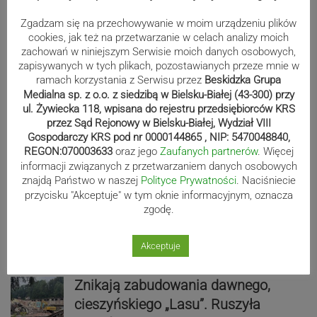
Zgadzam się na przechowywanie w moim urządzeniu plików
cookies, jak też na przetwarzanie w celach analizy moich
zachowań w niniejszym Serwisie moich danych osobowych,
Wydarzenia
zapisywanych w tych plikach, pozostawianych przeze mnie w
ramach korzystania z Serwisu przez
Beskidzka Grupa
Medialna sp. z o.o. z siedzibą w Bielsku-Białej (43-300) przy
ul. Żywiecka 118, wpisana do rejestru przedsiębiorców KRS
Kolarze przemknęli przez region
przez Sąd Rejonowy w Bielsku-Białej, Wydział VIII
Gospodarczy KRS pod nr 0000144865 , NIP: 5470048840,
REGON:070003633
oraz jego
Zaufanych partnerów
. Więcej
informacji związanych z przetwarzaniem danych osobowych
znajdą Państwo w naszej
Polityce Prywatności
. Naciśniecie
przycisku "Akceptuje" w tym oknie informacyjnym, oznacza
Zobacz, jak wygląda przejażdżka
zgodę.
Diabelskim Młynem! WIDEO
Akceptuje
Znikają zabudowania dawnego,
cieszyńskiego „Lasu”. Ruszyła