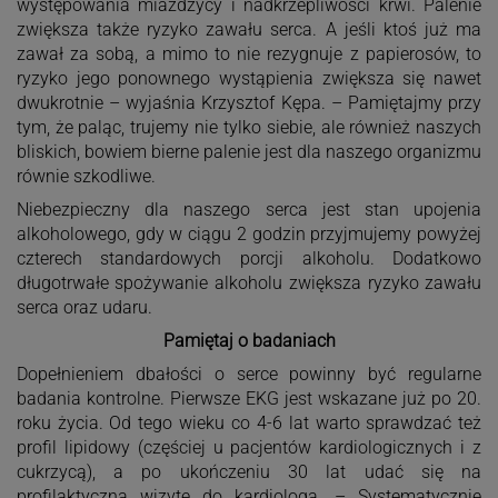
występowania miażdżycy i nadkrzepliwości krwi. Palenie
zwiększa także ryzyko zawału serca. A jeśli ktoś już ma
zawał za sobą, a mimo to nie rezygnuje z papierosów, to
ryzyko jego ponownego wystąpienia zwiększa się nawet
dwukrotnie – wyjaśnia Krzysztof Kępa. – Pamiętajmy przy
tym, że paląc, trujemy nie tylko siebie, ale również naszych
bliskich, bowiem bierne palenie jest dla naszego organizmu
równie szkodliwe.
Niebezpieczny dla naszego serca jest stan upojenia
alkoholowego, gdy w ciągu 2 godzin przyjmujemy powyżej
czterech standardowych porcji alkoholu. Dodatkowo
długotrwałe spożywanie alkoholu zwiększa ryzyko zawału
serca oraz udaru.
Pamiętaj o badaniach
Dopełnieniem dbałości o serce powinny być regularne
badania kontrolne. Pierwsze EKG jest wskazane już po 20.
roku życia. Od tego wieku co 4-6 lat warto sprawdzać też
profil lipidowy (częściej u pacjentów kardiologicznych i z
cukrzycą), a po ukończeniu 30 lat udać się na
profilaktyczną wizytę do kardiologa. – Systematycznie