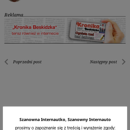
Reklama
Nawigacja
Poprzedni post
Następny post
Poprzedni
Nastę
wpisu
post
post
Szanowna Internautko, Szanowny Internauto
prosimy o zapoznanie się z treścią i wyrażenie zgody: