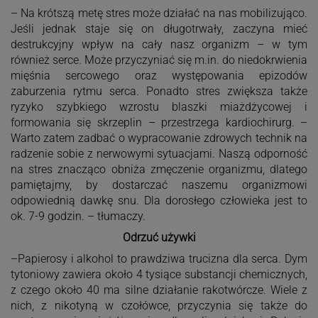
– Na krótszą metę stres może działać na nas mobilizująco.
Jeśli jednak staje się on długotrwały, zaczyna mieć
destrukcyjny wpływ na cały nasz organizm – w tym
również serce. Może przyczyniać się m.in. do niedokrwienia
mięśnia sercowego oraz występowania epizodów
zaburzenia rytmu serca. Ponadto stres zwiększa także
ryzyko szybkiego wzrostu blaszki miażdżycowej i
formowania się skrzeplin – przestrzega kardiochirurg. –
Warto zatem zadbać o wypracowanie zdrowych technik na
radzenie sobie z nerwowymi sytuacjami. Naszą odporność
na stres znacząco obniża zmęczenie organizmu, dlatego
pamiętajmy, by dostarczać naszemu organizmowi
odpowiednią dawkę snu. Dla dorosłego człowieka jest to
ok. 7-9 godzin. – tłumaczy.
Odrzuć używki
–Papierosy i alkohol to prawdziwa trucizna dla serca. Dym
tytoniowy zawiera około 4 tysiące substancji chemicznych,
z czego około 40 ma silne działanie rakotwórcze. Wiele z
nich, z nikotyną w czołówce, przyczynia się także do