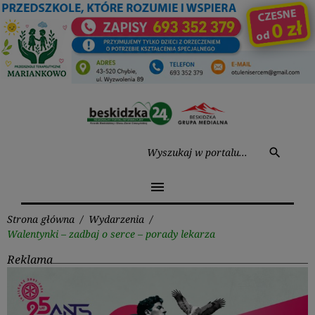
Przejdź
do
treści
Wysz
search
menu
Strona główna
/
Wydarzenia
/
Walentynki – zadbaj o serce – porady lekarza
Reklama