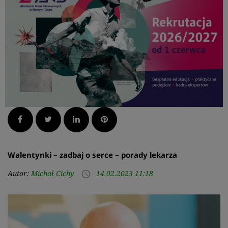
Facebook
Twitter
LinkedIn
Pinterest
Walentynki – zadbaj o serce – porady lekarza
Autor:
Michał Cichy
14.02.2023 11:18
access_time