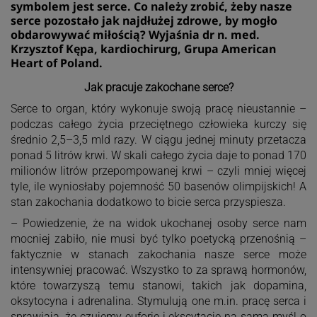
symbolem jest serce. Co należy zrobić, żeby nasze
serce pozostało jak najdłużej zdrowe, by mogło
obdarowywać miłością? Wyjaśnia dr n. med.
Krzysztof Kępa, kardiochirurg, Grupa American
Heart of Poland.
Jak pracuje zakochane serce?
Serce to organ, który wykonuje swoją pracę nieustannie –
podczas całego życia przeciętnego człowieka kurczy się
średnio 2,5–3,5 mld razy. W ciągu jednej minuty przetacza
ponad 5 litrów krwi. W skali całego życia daje to ponad 170
milionów litrów przepompowanej krwi – czyli mniej więcej
tyle, ile wyniosłaby pojemność 50 basenów olimpijskich! A
stan zakochania dodatkowo to bicie serca przyspiesza.
– Powiedzenie, że na widok ukochanej osoby serce nam
mocniej zabiło, nie musi być tylko poetycką przenośnią –
faktycznie w stanach zakochania nasze serce może
intensywniej pracować. Wszystko to za sprawą hormonów,
które towarzyszą temu stanowi, takich jak dopamina,
oksytocyna i adrenalina. Stymulują one m.in. pracę serca i
sprawiają, że czujemy euforię i ekscytację na samą myśl o