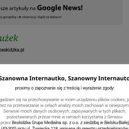
łużek
eskidzka.pl
Szanowna Internautko, Szanowny Internaut
prosimy o zapoznanie się z treścią i wyrażenie zgody:
gadzam się na przechowywanie w moim urządzeniu plików cookies, j
też na przetwarzanie w celach analizy moich zachowań w niniejszym
Serwisie moich danych osobowych, zapisywanych w tych plikach,
pozostawianych przeze mnie w ramach korzystania z Serwisu
przez
Beskidzka Grupa Medialna sp. z o.o. z siedzibą w Bielsku-Białej
(43-300) przy ul. Żywiecka 118, wpisana do rejestru przedsiębiorców