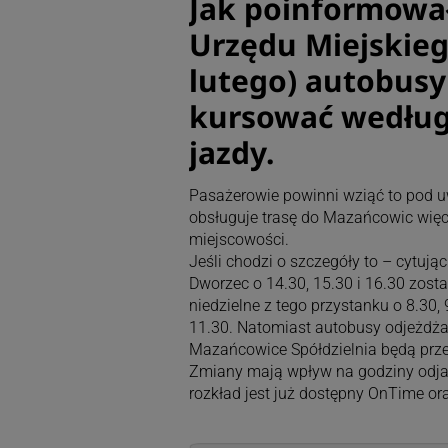
Jak poinformowa
Urzędu Miejskiego
lutego) autobusy
kursować według
jazdy.
Pasażerowie powinni wziąć to pod u
obsługuje trasę do Mazańcowic więc 
miejscowości.
Jeśli chodzi o szczegóły to – cytuj
Dworzec o 14.30, 15.30 i 16.30 zostan
niedzielne z tego przystanku o 8.30, 
11.30. Natomiast autobusy odjeżdżają
Mazańcowice Spółdzielnia będą przes
Zmiany mają wpływ na godziny odja
rozkład jest już dostępny OnTime ora