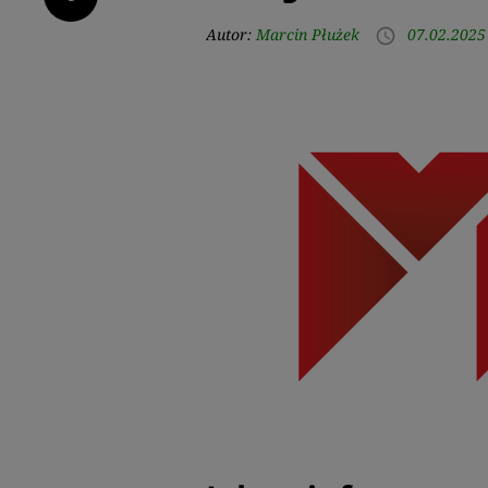
Autor:
Marcin Płużek
07.02.2025
access_time