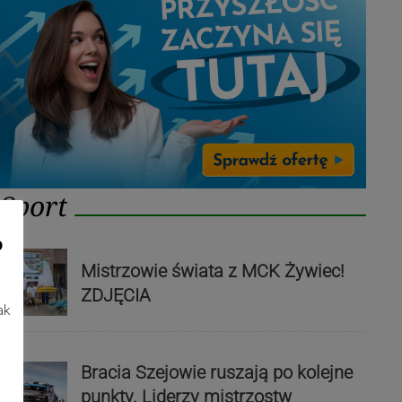
Sport
o
Mistrzowie świata z MCK Żywiec!
ZDJĘCIA
ak
Bracia Szejowie ruszają po kolejne
punkty. Liderzy mistrzostw