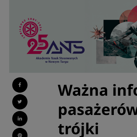
Ważna inf
Facebook
Twitter
pasażerów 
LinkedIn
trójki
Pinterest