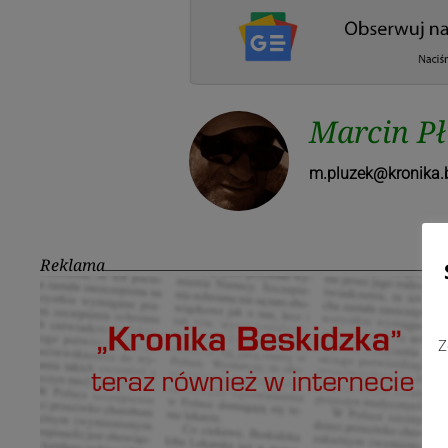
Marcin P
m.pluzek@kronika.b
Reklama
Z