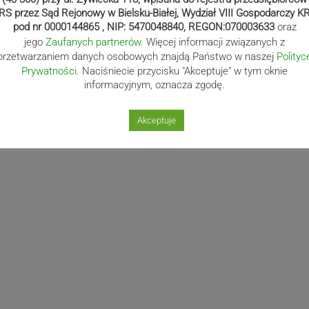
RS przez Sąd Rejonowy w Bielsku-Białej, Wydział VIII Gospodarczy K
pod nr 0000144865 , NIP: 5470048840, REGON:070003633
oraz
jego
Zaufanych partnerów
. Więcej informacji związanych z
Następny post
przetwarzaniem danych osobowych znajdą Państwo w naszej
Polityc
Następny
Z ostatniej chwili: Pożar
Prywatności
. Naciśniecie przycisku "Akceptuje" w tym oknie
post
budynku w Hałcnowie.
informacyjnym, oznacza zgodę.
Spłonęło część dachu i
poddasza | ZDJĘCIA
Akceptuje