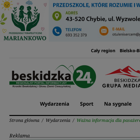
Przejdź
do
treści
Cały region
Bielsko-B
Wydarzenia
Sport
Na sygnale
Strona główna
/
Wydarzenia
/
Ważna informacja dla pasażerów
Reklama