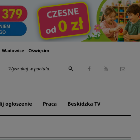
Wadowice
Oświęcim
Wyszukaj:
search
Facebook
Youtube
Kontak
lij ogłoszenie
Praca
Beskidzka TV