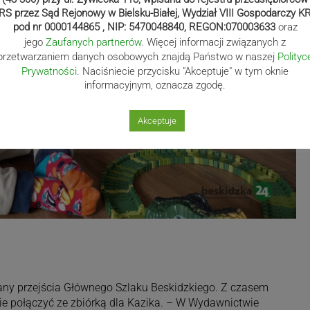
RS przez Sąd Rejonowy w Bielsku-Białej, Wydział VIII Gospodarczy K
pod nr 0000144865 , NIP: 5470048840, REGON:070003633
oraz
jego
Zaufanych partnerów
. Więcej informacji związanych z
przetwarzaniem danych osobowych znajdą Państwo w naszej
Polityc
Prywatności
. Naciśniecie przycisku "Akceptuje" w tym oknie
informacyjnym, oznacza zgodę.
Akceptuje
lany przejścia Głównego Szlaku Beskidzkiego. Z czasem
cie połączyć ze zbiórką dla Kazika. – W Wydawnictwie