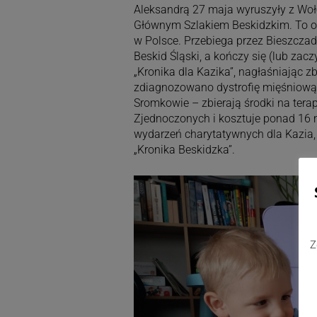
Aleksandrą 27 maja wyruszyły z Wo
Głównym Szlakiem Beskidzkim. To o
w Polsce. Przebiega przez Bieszczady
Beskid Śląski, a kończy się (lub zacz
„Kronika dla Kazika”, nagłaśniając zb
zdiagnozowano dystrofię mięśniową D
Sromkowie – zbierają środki na tera
Zjednoczonych i kosztuje ponad 16
wydarzeń charytatywnych dla Kazia,
„Kronika Beskidzka”.
Z