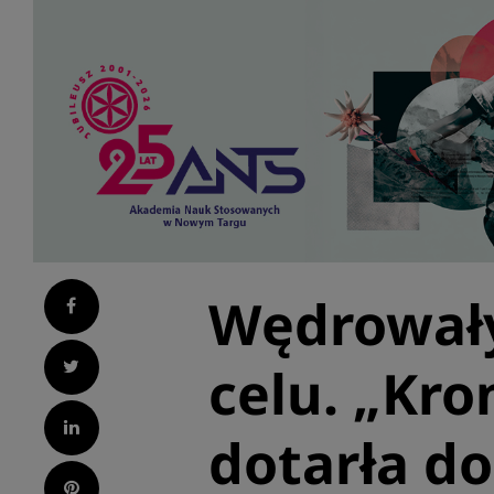
Wędrował
Facebook
Twitter
celu. „Kro
LinkedIn
dotarła d
Pinterest