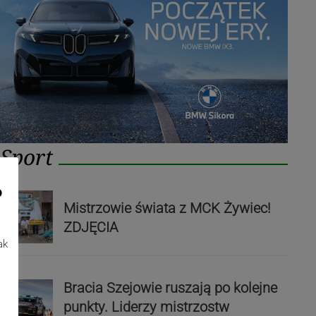
Sport
o
Mistrzowie świata z MCK Żywiec!
ZDJĘCIA
ak
Bracia Szejowie ruszają po kolejne
punkty. Liderzy mistrzostw