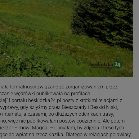
iała formalności związane ze zorganizowaniem przez
czasie wędrówki publikowała na profilach
ej” i portalu beskidzka24.pl posty z krótkimi relacjami z
yprawy, gdy szłyśmy przez Bieszczady i Beskid Niski,
internetu, a czasami, po dłuższych odcinkach trasy,
no, więc nie publikowałam postów codziennie. Ale potem
ieczór – mówi Magda. – Chciałam, by zdjęcia i treść tych
ce do wpłat na rzecz Kazika. Dlatego w relacjach pojawiały