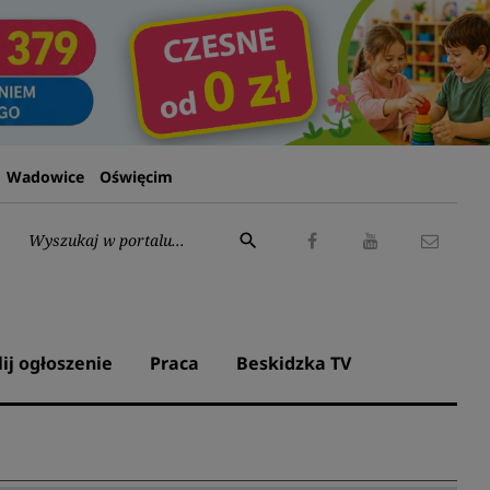
Wadowice
Oświęcim
Wyszukaj:
search
Facebook
Youtube
Kontak
lij ogłoszenie
Praca
Beskidzka TV