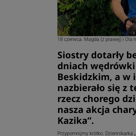
18 czerwca. Magda (z prawej) i Ola 
Siostry dotarły b
dniach wędrówki
Beskidzkim, a w 
nazbierało się z t
rzecz chorego dzi
nasza akcja char
Kazika”.
Przypomnijmy krótko. Dziennikarka „