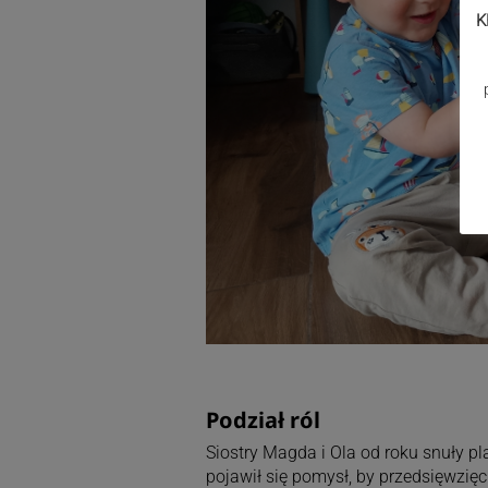
K
Podział ról
Siostry Magda i Ola od roku snuły p
pojawił się pomysł, by przedsięwzię