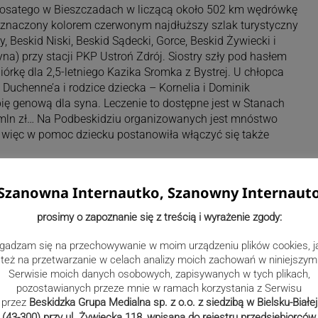
łosatego w Bieszczadach w liczącą około 502 km wędrówkę
znaczony kolorem czerwonym najdłuższy szlak turystyczny
, Beskid Niski, Beskid Sądecki, Gorce, Beskid Żywiecki i
yna) przy stacji PKP Ustroń Zdrój. Siostry szły pod hasłem
iórkę dla 2,5-letniego Kazika Sromka z Bystrej. U chłopca
uchenne’a i rodzice dziecka – Kornelia i Dominik
pię genową dla syna. Leczenie to dostępne jest w Stanach
 mln zł… Na Podbeskidziu organizowanych jest mnóstwo
 więc w pomoc dziecku postanowiła włączyć się także
Szanowna Internautko, Szanowny Internaut
prosimy o zapoznanie się z treścią i wyrażenie zgody:
gadzam się na przechowywanie w moim urządzeniu plików cookies, j
też na przetwarzanie w celach analizy moich zachowań w niniejszym
Serwisie moich danych osobowych, zapisywanych w tych plikach,
pozostawianych przeze mnie w ramach korzystania z Serwisu
przez
Beskidzka Grupa Medialna sp. z o.o. z siedzibą w Bielsku-Białej
(43-300) przy ul. Żywiecka 118, wpisana do rejestru przedsiębiorców