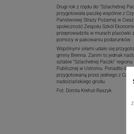
Drugi rok z rzędu do “Szlachetnej Pac
przygotowała paczkę wspólnie z Czy
Państwowej Straży Pożarnej w Cies
społeczność Zespołu Szkół Ekonomic
przeprowadziła w murach placówki zb
pomocy w pakowaniu podarunków.
Wspólnymi siłami udało się przygot
gminy Brenna. Zanim to jednak nastąp
sztabie “Szlachetnej Paczki” regionu 
Publicznej w Ustroniu. Ponadto dzię
przygotowaną przez jednego z Czytel
nadolziańskiego grodu.
Fot. Dorota Krehut-Raszyk
Z