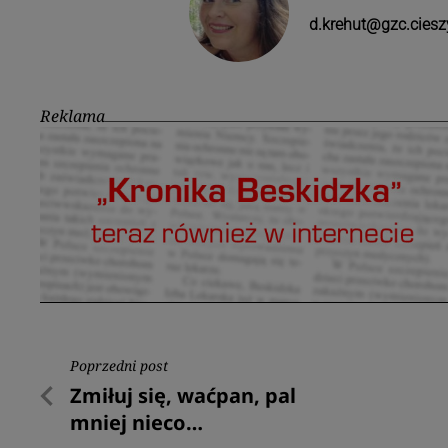
d.krehut@gzc.ciesz
Reklama
Nawigacja
Poprzedni post
Poprzedni
Zmiłuj się, waćpan, pal
wpisu
post
mniej nieco…