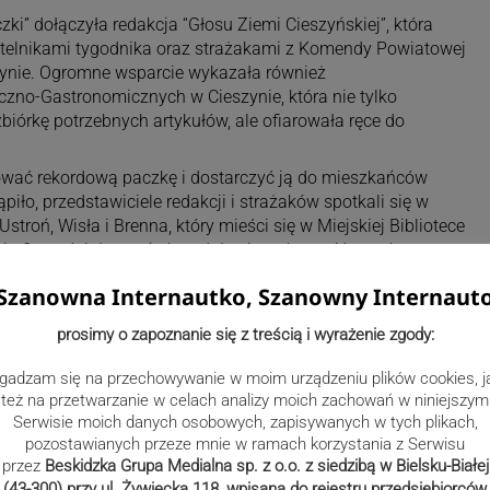
zki” dołączyła redakcja “Głosu Ziemi Cieszyńskiej”, która
telnikami tygodnika oraz strażakami z Komendy Powiatowej
zynie. Ogromne wsparcie wykazała również
zno-Gastronomicznych w Cieszynie, która nie tylko
iórkę potrzebnych artykułów, ale ofiarowała ręce do
ować rekordową paczkę i dostarczyć ją do mieszkańców
iło, przedstawiciele redakcji i strażaków spotkali się w
Ustroń, Wisła i Brenna, który mieści się w Miejskiej Bibliotece
ki ofiarności darczyńców udało się wzbogacić paczkę
ników “Głosu Ziemi Cieszyńskiej” dla samotnej mieszkanki
Szanowna Internautko, Szanowny Internaut
prosimy o zapoznanie się z treścią i wyrażenie zgody:
gadzam się na przechowywanie w moim urządzeniu plików cookies, j
też na przetwarzanie w celach analizy moich zachowań w niniejszym
Serwisie moich danych osobowych, zapisywanych w tych plikach,
pozostawianych przeze mnie w ramach korzystania z Serwisu
przez
Beskidzka Grupa Medialna sp. z o.o. z siedzibą w Bielsku-Białej
(43-300) przy ul. Żywiecka 118, wpisana do rejestru przedsiębiorców