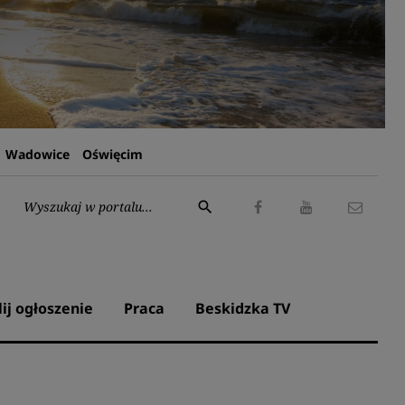
Wadowice
Oświęcim
Wyszukaj:
search
Facebook
Youtube
Kontak
lij ogłoszenie
Praca
Beskidzka TV