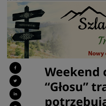
Weekend 
Facebook
Twitter
“Głosu” tr
LinkedIn
potrzebuj