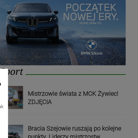
Sport
o
Mistrzowie świata z MCK Żywiec!
ZDJĘCIA
ak
Bracia Szejowie ruszają po kolejne
punkty. Liderzy mistrzostw