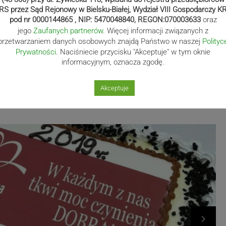
RS przez Sąd Rejonowy w Bielsku-Białej, Wydział VIII Gospodarczy K
pod nr 0000144865 , NIP: 5470048840, REGON:070003633
oraz
jego
Zaufanych partnerów
. Więcej informacji związanych z
przetwarzaniem danych osobowych znajdą Państwo w naszej
Polityc
Prywatności
. Naciśniecie przycisku "Akceptuje" w tym oknie
informacyjnym, oznacza zgodę.
Akceptuje
navigate_next