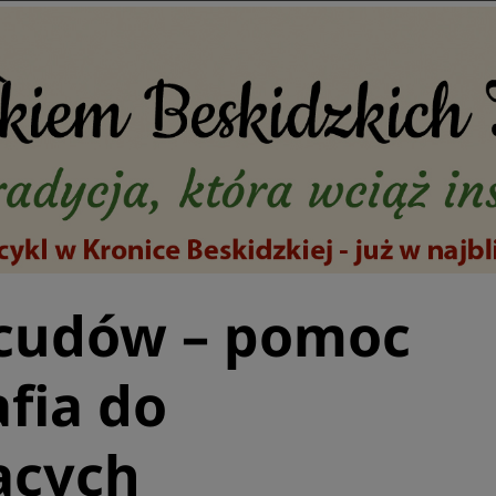
cudów – pomoc
afia do
ących