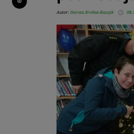
Pinterest
Autor:
Dorota Krehut-Raszyk
08.
access_time