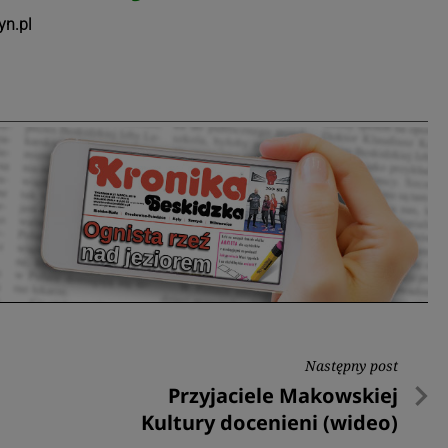
yn.pl
Następny post
Następny
Przyjaciele Makowskiej
post
Kultury docenieni (wideo)