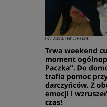
Fot. Dorota Krehut-Raszyk
Trwa weekend cu
moment ogólnopol
Paczka”. Do dom
trafia pomoc prz
darczyńców. Z ob
emocji i wzrusze
czas!