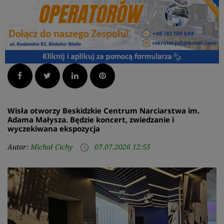
Facebook
Twitter
LinkedIn
Pinterest
Wisła otworzy Beskidzkie Centrum Narciarstwa im.
Adama Małysza. Będzie koncert, zwiedzanie i
wyczekiwana ekspozycja
Autor:
Michał Cichy
07.07.2026 12:55
access_time