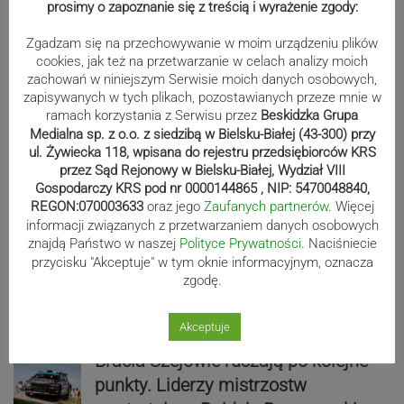
prosimy o zapoznanie się z treścią i wyrażenie zgody:
Zgadzam się na przechowywanie w moim urządzeniu plików
cookies, jak też na przetwarzanie w celach analizy moich
zachowań w niniejszym Serwisie moich danych osobowych,
zapisywanych w tych plikach, pozostawianych przeze mnie w
ramach korzystania z Serwisu przez
Beskidzka Grupa
Medialna sp. z o.o. z siedzibą w Bielsku-Białej (43-300) przy
ul. Żywiecka 118, wpisana do rejestru przedsiębiorców KRS
przez Sąd Rejonowy w Bielsku-Białej, Wydział VIII
Sport
Gospodarczy KRS pod nr 0000144865 , NIP: 5470048840,
REGON:070003633
oraz jego
Zaufanych partnerów
. Więcej
informacji związanych z przetwarzaniem danych osobowych
znajdą Państwo w naszej
Polityce Prywatności
. Naciśniecie
Mistrzowie świata z MCK Żywiec!
przycisku "Akceptuje" w tym oknie informacyjnym, oznacza
zgodę.
ZDJĘCIA
Akceptuje
Bracia Szejowie ruszają po kolejne
punkty. Liderzy mistrzostw