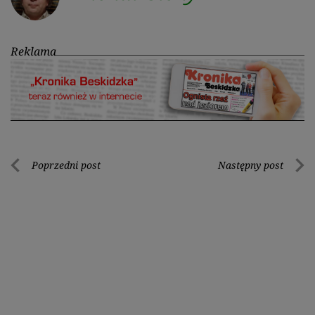
Reklama
Nawigacja
Poprzedni post
Następny post
Poprzedni
Nastę
wpisu
post
post