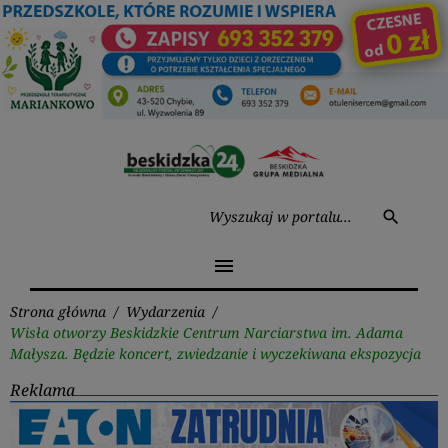
Przejdź
do
treści
Wysz
search
menu
Strona główna
/
Wydarzenia
/
Wisła otworzy Beskidzkie Centrum Narciarstwa im. Adama
Małysza. Będzie koncert, zwiedzanie i wyczekiwana ekspozycja
Reklama