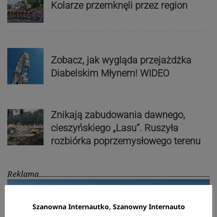
Kolarze przemknęli przez region
Zobacz, jak wygląda przejażdżka
Diabelskim Młynem! WIDEO
Znikają zabudowania dawnego,
cieszyńskiego „Lasu”. Ruszyła
rozbiórka poprzemysłowego terenu
Reklama
Szanowna Internautko, Szanowny Internauto