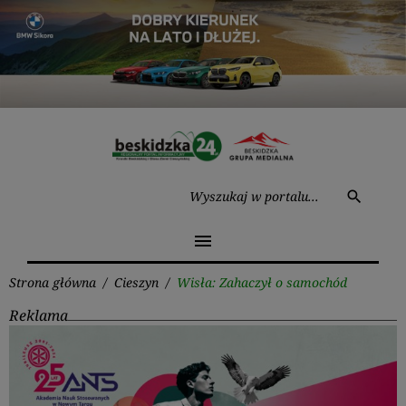
Przejdź
do
treści
Wysz
search
menu
Strona główna
/
Cieszyn
/
Wisła: Zahaczył o samochód
Reklama