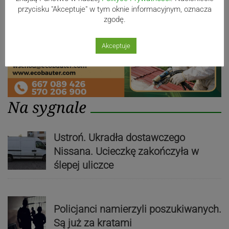
przycisku "Akceptuje" w tym oknie informacyjnym, oznacza
zgodę.
Akceptuje
Na sygnale
Ustroń. Ukradła dostawczego
Nissana. Ucieczkę zakończyła w
ślepej uliczce
Policjanci namierzyli poszukiwanych.
Są już za kratami