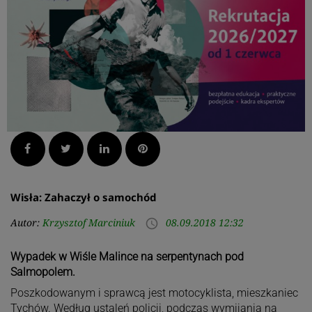
Facebook
Twitter
LinkedIn
Pinterest
Wisła: Zahaczył o samochód
Autor:
Krzysztof Marciniuk
08.09.2018 12:32
access_time
Wypadek w Wiśle Malince na serpentynach pod
Salmopolem.
Poszkodowanym i sprawcą jest motocyklista, mieszkaniec
Tychów. Według ustaleń policji, podczas wymijania na