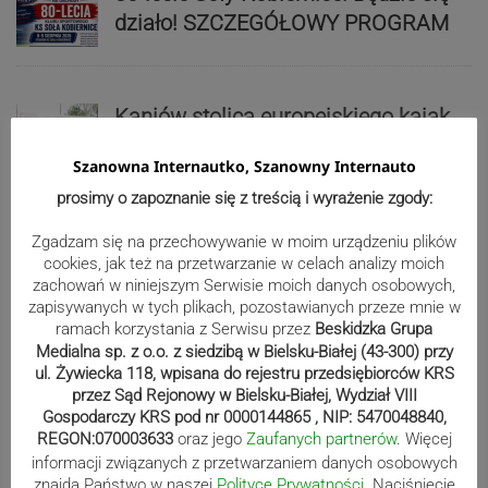
działo! SZCZEGÓŁOWY PROGRAM
Kaniów stolicą europejskiego kajak
polo. Kilkadziesiąt drużyn z całej
Szanowna Internautko, Szanowny Internauto
Europy rywalizowało przez trzy dni
prosimy o zapoznanie się z treścią i wyrażenie zgody:
Zgadzam się na przechowywanie w moim urządzeniu plików
Nakamura z dubletem w Wiśle.
cookies, jak też na przetwarzanie w celach analizy moich
Dyskwalifikacja Waszka zmieniła
zachowań w niniejszym Serwisie moich danych osobowych,
zapisywanych w tych plikach, pozostawianych przeze mnie w
klasyfikację Polaków
ramach korzystania z Serwisu przez
Beskidzka Grupa
Medialna sp. z o.o. z siedzibą w Bielsku-Białej (43-300) przy
ul. Żywiecka 118, wpisana do rejestru przedsiębiorców KRS
Reklama
przez Sąd Rejonowy w Bielsku-Białej, Wydział VIII
Gospodarczy KRS pod nr 0000144865 , NIP: 5470048840,
REGON:070003633
oraz jego
Zaufanych partnerów
. Więcej
informacji związanych z przetwarzaniem danych osobowych
znajdą Państwo w naszej
Polityce Prywatności
. Naciśniecie