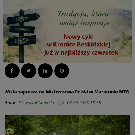
Facebook
Twitter
LinkedIn
Pinterest
Wisła zaprasza na Mistrzostwa Polski w Maratonie MTB
Autor:
Krzysztof Londzin
04.09.2023 15:38
access_time