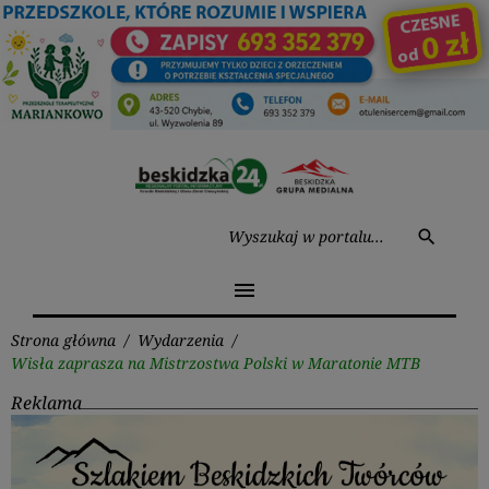
Przejdź
do
treści
Wysz
search
menu
Strona główna
/
Wydarzenia
/
Wisła zaprasza na Mistrzostwa Polski w Maratonie MTB
Reklama