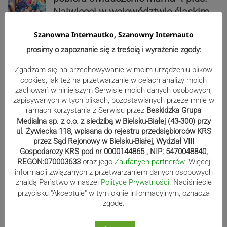
Najwięcej w województwie śląskim
Szanowna Internautko, Szanowny Internauto
Reklama
prosimy o zapoznanie się z treścią i wyrażenie zgody:
Zgadzam się na przechowywanie w moim urządzeniu plików
cookies, jak też na przetwarzanie w celach analizy moich
zachowań w niniejszym Serwisie moich danych osobowych,
zapisywanych w tych plikach, pozostawianych przeze mnie w
ramach korzystania z Serwisu przez
Beskidzka Grupa
Medialna sp. z o.o. z siedzibą w Bielsku-Białej (43-300) przy
ul. Żywiecka 118, wpisana do rejestru przedsiębiorców KRS
przez Sąd Rejonowy w Bielsku-Białej, Wydział VIII
Gospodarczy KRS pod nr 0000144865 , NIP: 5470048840,
REGON:070003633
oraz jego
Zaufanych partnerów
. Więcej
informacji związanych z przetwarzaniem danych osobowych
znajdą Państwo w naszej
Polityce Prywatności
. Naciśniecie
przycisku "Akceptuje" w tym oknie informacyjnym, oznacza
Sport
zgodę.