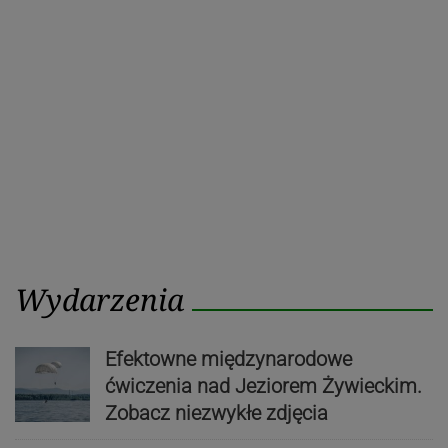
Poprzedni
Nastę
wpisu
post
post
Wydarzenia
Efektowne międzynarodowe
ćwiczenia nad Jeziorem Żywieckim.
Zobacz niezwykłe zdjęcia