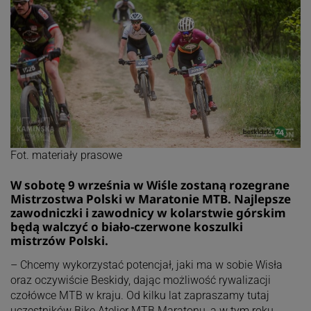
Fot. materiały prasowe
W sobotę 9 września w Wiśle zostaną rozegrane
Mistrzostwa Polski w Maratonie MTB. Najlepsze
zawodniczki i zawodnicy w kolarstwie górskim
będą walczyć o biało-czerwone koszulki
mistrzów Polski.
– Chcemy wykorzystać potencjał, jaki ma w sobie Wisła
oraz oczywiście Beskidy, dając możliwość rywalizacji
czołówce MTB w kraju. Od kilku lat zapraszamy tutaj
uczestników Bike Atelier MTB Maratonu, a w tym roku