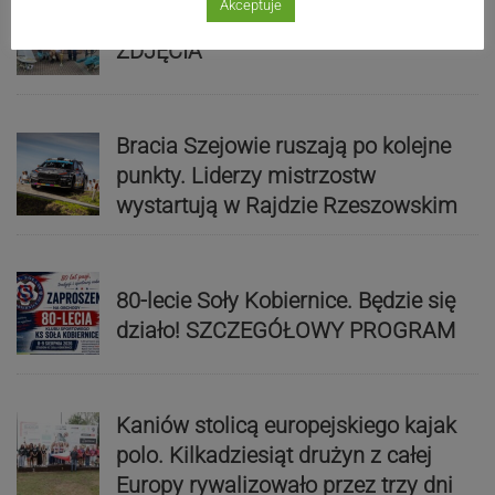
Akceptuje
Mistrzowie świata z MCK Żywiec!
ZDJĘCIA
Bracia Szejowie ruszają po kolejne
punkty. Liderzy mistrzostw
wystartują w Rajdzie Rzeszowskim
80-lecie Soły Kobiernice. Będzie się
działo! SZCZEGÓŁOWY PROGRAM
Kaniów stolicą europejskiego kajak
polo. Kilkadziesiąt drużyn z całej
Europy rywalizowało przez trzy dni