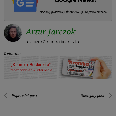
Artur Jarczok
a.jarczok@kronika.beskidzka.pl
Reklama
Nawigacja
Poprzedni post
Następny post
Poprzedni
Nastę
wpisu
post
post