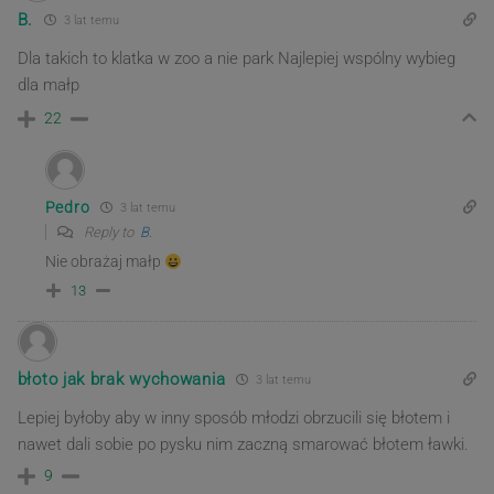
B.
3 lat temu
Dla takich to klatka w zoo a nie park Najlepiej wspólny wybieg
dla małp
22
Pedro
3 lat temu
Reply to
B.
Nie obrażaj małp
13
błoto jak brak wychowania
3 lat temu
Lepiej byłoby aby w inny sposób młodzi obrzucili się błotem i
nawet dali sobie po pysku nim zaczną smarować błotem ławki.
9