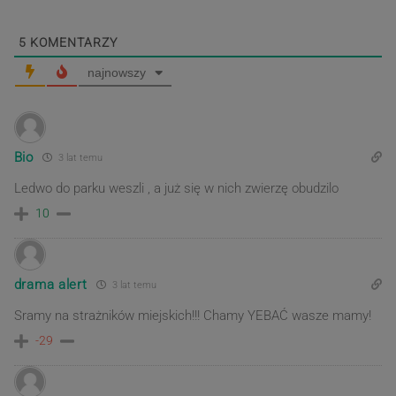
5
KOMENTARZY
najnowszy
Bio
3 lat temu
Ledwo do parku weszli , a już się w nich zwierzę obudzilo
10
drama alert
3 lat temu
Sramy na strażników miejskich!!! Chamy YEBAĆ wasze mamy!
-29