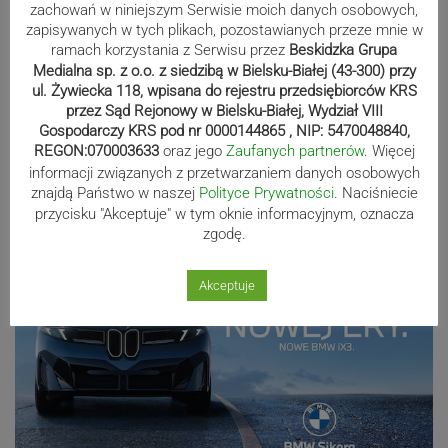
zachowań w niniejszym Serwisie moich danych osobowych,
wernisaż wystawy| ZDJĘCIA
zapisywanych w tych plikach, pozostawianych przeze mnie w
ramach korzystania z Serwisu przez
Beskidzka Grupa
Medialna sp. z o.o. z siedzibą w Bielsku-Białej (43-300) przy
ul. Żywiecka 118, wpisana do rejestru przedsiębiorców KRS
Udany finał poszukiwań. Senior
przez Sąd Rejonowy w Bielsku-Białej, Wydział VIII
został odnaleziony
Gospodarczy KRS pod nr 0000144865 , NIP: 5470048840,
REGON:070003633
oraz jego
Zaufanych partnerów
. Więcej
informacji związanych z przetwarzaniem danych osobowych
znajdą Państwo w naszej
Polityce Prywatności
. Naciśniecie
Reklama
przycisku "Akceptuje" w tym oknie informacyjnym, oznacza
zgodę.
Akceptuje