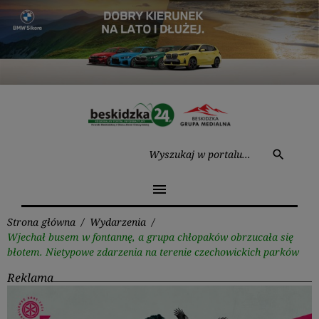
Przejdź
do
treści
Wysz
search
menu
Strona główna
/
Wydarzenia
/
Wjechał busem w fontannę, a grupa chłopaków obrzucała się
błotem. Nietypowe zdarzenia na terenie czechowickich parków
Reklama