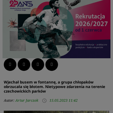
Facebook
Twitter
LinkedIn
Pinterest
Wjechał busem w fontannę, a grupa chłopaków
obrzucała się błotem. Nietypowe zdarzenia na terenie
czechowickich parków
Autor:
Artur Jarczok
15.05.2023 11:42
access_time