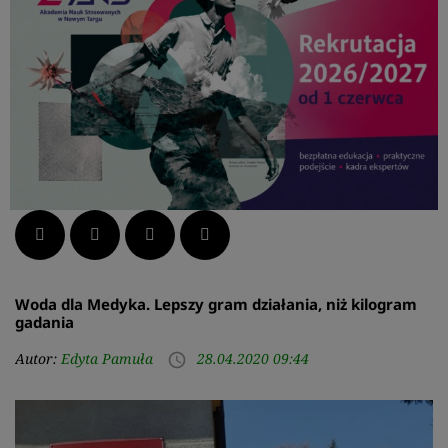
Facebook
Twitter
LinkedIn
Pinterest
Woda dla Medyka. Lepszy gram działania, niż kilogram
gadania
Autor:
Edyta Pamuła
28.04.2020 09:44
access_time