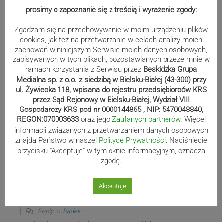
prosimy o zapoznanie się z treścią i wyrażenie zgody:
Julian
6 lat temu
Zgadzam się na przechowywanie w moim urządzeniu plików
Reply to
Paulina
cookies, jak też na przetwarzanie w celach analizy moich
zachowań w niniejszym Serwisie moich danych osobowych,
Paulina – masz rację. Lepiej nie robić nic i siedzieć na dupie
zapisywanych w tych plikach, pozostawianych przeze mnie w
cicho. Żałosne+
ramach korzystania z Serwisu przez
Beskidzka Grupa
0
Medialna sp. z o.o. z siedzibą w Bielsku-Białej (43-300) przy
ul. Żywiecka 118, wpisana do rejestru przedsiębiorców KRS
przez Sąd Rejonowy w Bielsku-Białej, Wydział VIII
Gospodarczy KRS pod nr 0000144865 , NIP: 5470048840,
Radek
6 lat temu
REGON:070003633
oraz jego
Zaufanych partnerów
. Więcej
informacji związanych z przetwarzaniem danych osobowych
Dobre hasło i dobra akcja! Popieram i oby wszystkie placowki
znajdą Państwo w naszej
Polityce Prywatności
. Naciśniecie
służby zdrowia mogły być zaopatrzone w takie dystrybutory!
przycisku "Akceptuje" w tym oknie informacyjnym, oznacza
0
zgodę.
Akceptuje
Hermenegilda
6 lat temu
Reply to
Radek