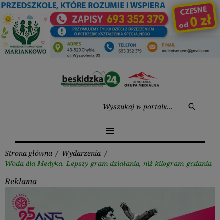
Przejdź
do
treści
Wysz
search
menu
Strona główna
/
Wydarzenia
/
Woda dla Medyka. Lepszy gram działania, niż kilogram gadania
Reklama