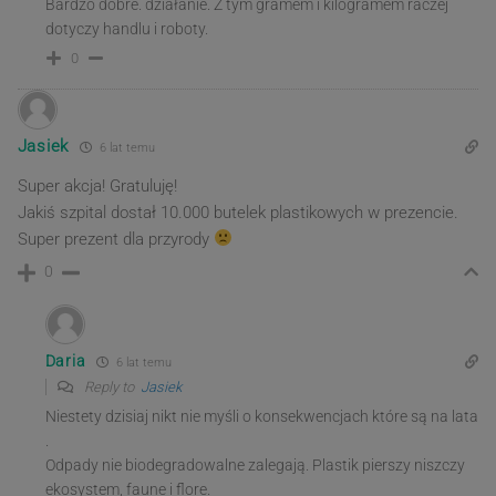
Bardzo dobre. działanie. Z tym gramem i kilogramem raczej
dotyczy handlu i roboty.
0
Jasiek
6 lat temu
Super akcja! Gratuluję!
Jakiś szpital dostał 10.000 butelek plastikowych w prezencie.
Super prezent dla przyrody
0
Daria
6 lat temu
Reply to
Jasiek
Niestety dzisiaj nikt nie myśli o konsekwencjach które są na lata
.
Odpady nie biodegradowalne zalegają. Plastik pierszy niszczy
ekosystem, faune i flore.