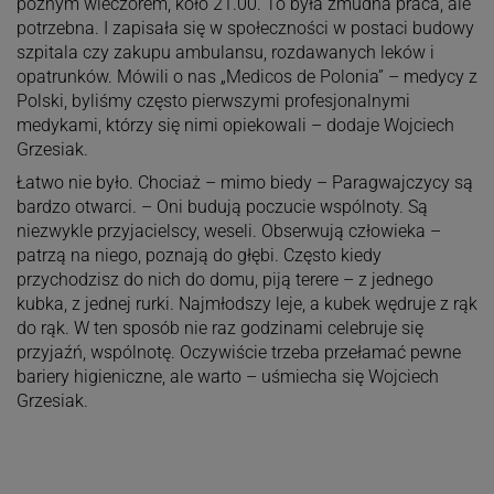
późnym wieczorem, koło 21.00. To była żmudna praca, ale
potrzebna. I zapisała się w społeczności w postaci budowy
szpitala czy zakupu ambulansu, rozdawanych leków i
opatrunków. Mówili o nas „Medicos de Polonia” – medycy z
Polski, byliśmy często pierwszymi profesjonalnymi
medykami, którzy się nimi opiekowali – dodaje Wojciech
Grzesiak.
Łatwo nie było. Chociaż – mimo biedy – Paragwajczycy są
bardzo otwarci. – Oni budują poczucie wspólnoty. Są
niezwykle przyjacielscy, weseli. Obserwują człowieka –
patrzą na niego, poznają do głębi. Często kiedy
przychodzisz do nich do domu, piją terere – z jednego
kubka, z jednej rurki. Najmłodszy leje, a kubek wędruje z rąk
do rąk. W ten sposób nie raz godzinami celebruje się
przyjaźń, wspólnotę. Oczywiście trzeba przełamać pewne
bariery higieniczne, ale warto – uśmiecha się Wojciech
Grzesiak.