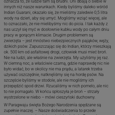
oznacza to, że ludzie tam są brudni. Oni dbają o siebie w
innych niż nasze warunkach. Kiedy byliśmy daleko wśród
Indian Guarani, okazało się, że mieliśmy zaledwie 0,5 litra
wody na dzień, aby się umyć. Mogliśmy wziąć więcej, ale
to oznaczało, że nie mielibyśmy nic do picia. I tak każdy z
nas uczył się myć w dosłownie kubku wody po całym dniu
pracy w gorącym klimacie. Drugim problemem są
zwierzęta – jest mnóstwo niebezpiecznych pająków, węży,
dzikich psów. Zapuszczając się do Indian, którzy mieszkają
ok. 500 km od asfaltowej drogi, człowiek musi mieć broń.
Nie na ludzi, ale właśnie na zwierzęta. My użyliśmy jej raz.
W ciemną noc, a właściwie czarną, gdzie naprawdę nic nie
było widać, bo w okolicy nie ma prądu, a latarek trzeba
używać oszczędnie, natknęliśmy się na hordę psów. Na
szczęście byliśmy w stodole, ale nie mogliśmy ich
przepędzić spod drzwi. Rzucaliśmy w nich pomelo, ale nic
to nie pomagało. W końcu spłoszyła je broń – strzały
wystrzelone w niebo – mówi cieszyński duchowny.
W Paragwaju święta Bożego Narodzenia spędzane są
zupełnie inaczej. – Nasze doświadczenia to przede