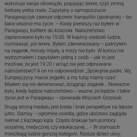
wykonuje swoje obowiązki, popijając terere, czyli zimną
herbatę yerba mate. Zapytany o samopoczucie
Paragwajczyk zawsze odpowie: tranquillio (spokojnie) – bo
takie właśnie ma życie. – Kiedy pierwszy raz byłem w
Paragwaju, trafiłem do kościoła. Nabożeństwo
zaplanowane było na 19.00. W kaplicy siedzieli ludzie,
rozmawiali, pili terere. Byłem zdenerwowany – patrzyłem
na zegarek, minuty mijały, a mszy nie było. W końcu nie
wytrzymałem i zapytałem jedną z osób – jak to jest
możliwe, że jest 19.20 i wciąż nie jest odprawiane
nabożeństwo? A on mi odpowiedział: „Spokojnie padre. Wy,
Europejczycy, macie zegarki, a my tutaj mamy czas”.
Miałem się nie denerwować, ściągnąć zegarek… Nieważne
było, kiedy będzie nabożeństwo – ważne, że będzie. I takie
życie jest w Paragwaju – opowiada Wojciech Grzesiak.
Drugą stroną medalu jest bieda i brak perspektyw na lepsze
jutro. Slamsy – ogromne osiedla, gdzie ubóstwo zagląda
niemal z każdego kąta. Często brakuje tam pomocy
socjalnej, medycznej czy edukacyjnej… – W slamsach
mieszkają ludzie gorszej kategorii. Rzesze dzieci ulicy,