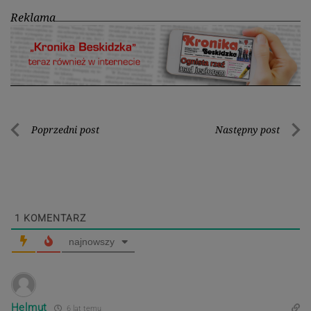
Reklama
Nawigacja
Poprzedni post
Następny post
Poprzedni
Nastę
wpisu
post
post
1
KOMENTARZ
najnowszy
Helmut
6 lat temu