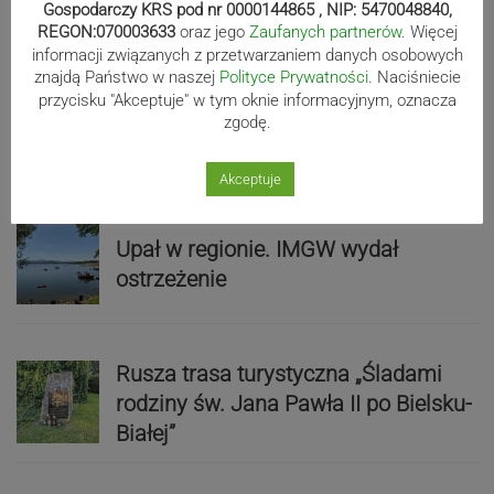
Gospodarczy KRS pod nr 0000144865 , NIP: 5470048840,
REGON:070003633
oraz jego
Zaufanych partnerów
. Więcej
informacji związanych z przetwarzaniem danych osobowych
znajdą Państwo w naszej
Polityce Prywatności
. Naciśniecie
przycisku "Akceptuje" w tym oknie informacyjnym, oznacza
zgodę.
Wydarzenia
Akceptuje
Upał w regionie. IMGW wydał
ostrzeżenie
Rusza trasa turystyczna „Śladami
rodziny św. Jana Pawła II po Bielsku-
Białej”