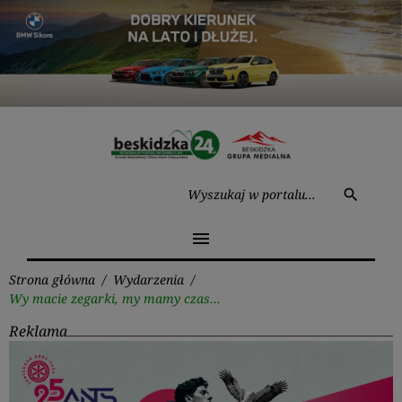
Przejdź
do
treści
Wysz
search
menu
Strona główna
/
Wydarzenia
/
Wy macie zegarki, my mamy czas…
Reklama