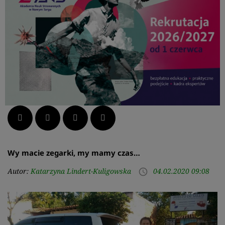
Facebook
Twitter
LinkedIn
Pinterest
Wy macie zegarki, my mamy czas…
Autor:
Katarzyna Lindert-Kuligowska
04.02.2020 09:08
access_time