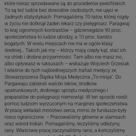
które nieraz sprzedawane są do procederów pedofilskich.
To są też ludzie bez dowodów osobistych, nie ujęci w
żadnych statystykach. Pomagaliśmy 70-latce, której nigdy
w życiu nie dotknął żaden lekarz czy pielęgniarz. Paragwaj
to kraj ogromnych kontrastów – gdzieniegdzie 90 proc.
społeczeństwa to ludzie ubodzy, a 10 proc. bardzo
bogatych. W wielu miejscach nie ma w ogóle klasy
średniej… Takich jak my – którzy mają ciepły kąt, stać ich
na chleb i drobne przyjemności. Tam albo nie masz nic,
albo opływasz w luksusach – wskazuje Wojciech Grzesiak.
I właśnie do tych najbiedniejszych trafiali medycy ze
Stowarzyszenia Śląska Misja Medyczna „To-misja”. Do
Pargawaju zabierali walizki leków, środków
opatrunkowych, drobnego sprzętu medycznego i
preparatów do pielęgnacji niemowląt. W ten sposób nieśli
pomoc ludziom wyrzuconym na margines społeczeństwa.
W pracę wkładali mnóstwo serca, mimo że fundusze były
nieco ograniczone. – Pracowaliśmy głównie w slamsach
oraz wśród Indian. Pomagaliśmy, leczyliśmy odleżyny,
rany. Właściwie pracę zaczynaliśmy rano, a kończyliśmy