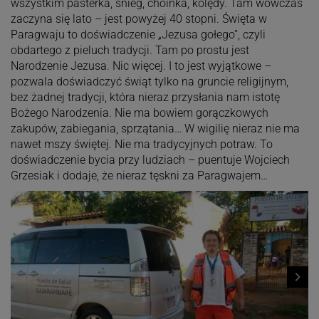
wszystkim pasterka, śnieg, choinka, kolędy. Tam wówczas
zaczyna się lato – jest powyżej 40 stopni. Święta w
Paragwaju to doświadczenie „Jezusa gołego”, czyli
obdartego z pieluch tradycji. Tam po prostu jest
Narodzenie Jezusa. Nic więcej. I to jest wyjątkowe –
pozwala doświadczyć świąt tylko na gruncie religijnym,
bez żadnej tradycji, która nieraz przysłania nam istotę
Bożego Narodzenia. Nie ma bowiem gorączkowych
zakupów, zabiegania, sprzątania… W wigilię nieraz nie ma
nawet mszy świętej. Nie ma tradycyjnych potraw. To
doświadczenie bycia przy ludziach – puentuje Wojciech
Grzesiak i dodaje, że nieraz tęskni za Paragwajem…
navigate_next