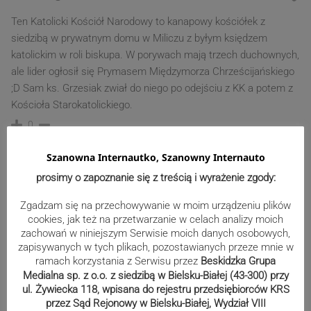
Ten Katolicki Kościół Narodowy to kanapowy kościółek z
siedzibą w prywatnym domu w Miliczu z byłym księdzem
katolickim w roli biskupa. W porywach mają trzech duchownych,
ale lider ogłosił się Prymasem Międzymorza Chrześcijańskiego
;D Sam ks. Grzesiak zwiał do niego po odejściu z KK a potem z
Kościoła Starokatolickiego.
0
Szanowna Internautko, Szanowny Internauto
prosimy o zapoznanie się z treścią i wyrażenie zgody:
Zgadzam się na przechowywanie w moim urządzeniu plików
cookies, jak też na przetwarzanie w celach analizy moich
zachowań w niniejszym Serwisie moich danych osobowych,
zapisywanych w tych plikach, pozostawianych przeze mnie w
ramach korzystania z Serwisu przez
Beskidzka Grupa
Medialna sp. z o.o. z siedzibą w Bielsku-Białej (43-300) przy
ul. Żywiecka 118, wpisana do rejestru przedsiębiorców KRS
przez Sąd Rejonowy w Bielsku-Białej, Wydział VIII