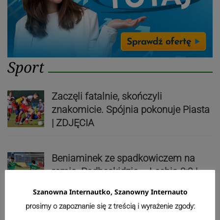
Sport
Zaczęli fatalnie, skończyli
znakomicie. Spójnia pokonuje Piasta
| ZDJĘCIA
Beniaminek ze spadkowiczem na
remis. Podbeskidzie – Lechia 2:2 |
ZDJĘCIA
Szanowna Internautko, Szanowny Internauto
prosimy o zapoznanie się z treścią i wyrażenie zgody: