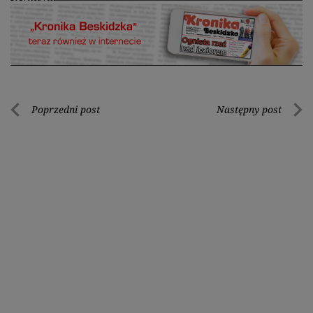
Nawigacja
Poprzedni post
Następny post
Poprzedni
Nastę
wpisu
post
post