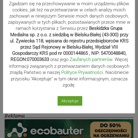
Biało-zieloni nadal niepokonani.
Zgadzam się na przechowywanie w moim urządzeniu plików
cookies, jak też na przetwarzanie w celach analizy moich
Rekord – Stal 3:1 | ZDJĘCIA
zachowań w niniejszym Serwisie moich danych osobowych,
zapisywanych w tych plikach, pozostawianych przeze mnie w
ramach korzystania z Serwisu przez
Beskidzka Grupa
Medialna sp. z o.o. z siedzibą w Bielsku-Białej (43-300) przy
ul. Żywiecka 118, wpisana do rejestru przedsiębiorców KRS
Mistrzowie świata z MCK Żywiec!
przez Sąd Rejonowy w Bielsku-Białej, Wydział VIII
ZDJĘCIA
Gospodarczy KRS pod nr 0000144865 , NIP: 5470048840,
REGON:070003633
oraz jego
Zaufanych partnerów
. Więcej
informacji związanych z przetwarzaniem danych osobowych
znajdą Państwo w naszej
Polityce Prywatności
. Naciśniecie
Bracia Szejowie ruszają po kolejne
przycisku "Akceptuje" w tym oknie informacyjnym, oznacza
zgodę.
punkty. Liderzy mistrzostw
wystartują w Rajdzie Rzeszowskim
Akceptuje
Reklama