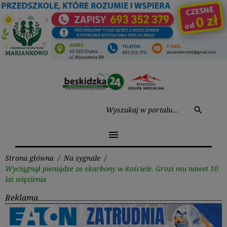
Przejdź
do
treści
Wysz
search
menu
Strona główna
/
Na sygnale
/
Wyciągnął pieniądze ze skarbony w kościele. Grozi mu nawet 10
lat więzienia
Reklama