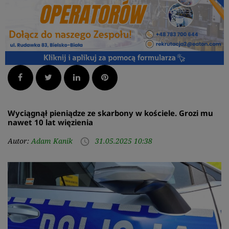
Facebook
Twitter
LinkedIn
Pinterest
Wyciągnął pieniądze ze skarbony w kościele. Grozi mu
nawet 10 lat więzienia
Autor:
Adam Kanik
31.05.2025 10:38
access_time