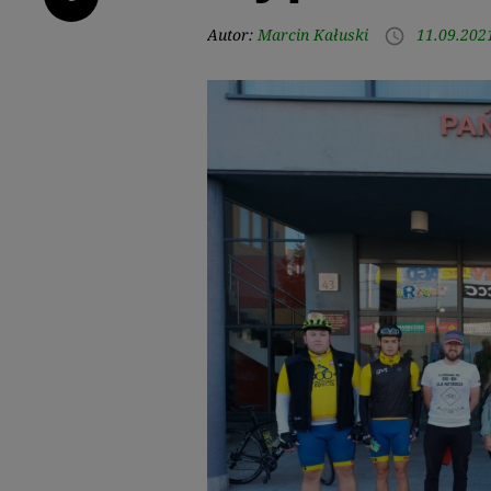
Autor:
Marcin Kałuski
11.09.202
access_time