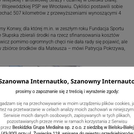
 Wojewódzkiej PSP we Wrocławiu. Cykliści postawili sobie
jechać 507 kilometrów z przewyższeniami wynoszącymi 4
yny Konwy, dla której m.in. w zeszłym roku Fundacja Sportu
Słupska zbierali środki na rzecz sfinansowania kosztów
kiewicz pomimo ogromnych chęci nie dała rady się pojawić, ale
 zbiórce środków dla Mateusza – mówi Patrycja Pokrzywa,
Szanowna Internautko, Szanowny Internaut
prosimy o zapoznanie się z treścią i wyrażenie zgody:
gadzam się na przechowywanie w moim urządzeniu plików cookies, j
też na przetwarzanie w celach analizy moich zachowań w niniejszym
Serwisie moich danych osobowych, zapisywanych w tych plikach,
pozostawianych przeze mnie w ramach korzystania z Serwisu
przez
Beskidzka Grupa Medialna sp. z o.o. z siedzibą w Bielsku-Białej
(43-300) przy ul. Żywiecka 118, wpisana do rejestru przedsiębiorców