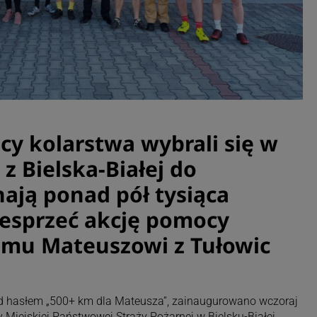
icy kolarstwa wybrali się w
z Bielska-Białej do
ają ponad pół tysiąca
esprzeć akcję pomocy
mu Mateuszowi z Tułowic
od hasłem „500+ km dla Mateusza”, zainaugurowano wczoraj
iejskiej Państwowej Straży Pożarnej w Bielsku-Białej.