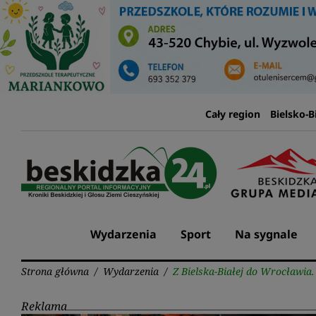
Przejdź
do
treści
Cały region
Bielsko-B
Wydarzenia
Sport
Na sygnale
Strona główna
/
Wydarzenia
/
Z Bielska-Białej do Wrocławi
Reklama