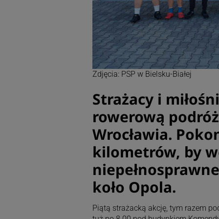
Zdjęcia: PSP w Bielsku-Białej
Strażacy i miłośn
rowerową podróż 
Wrocławia. Pokon
kilometrów, by w
niepełnosprawne
koło Opola.
Piątą strażacką akcję, tym razem p
tuż po 8.00 pod budynkiem Komendy M