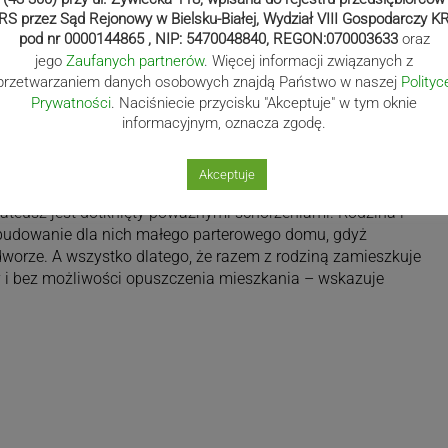
RS przez Sąd Rejonowy w Bielsku-Białej, Wydział VIII Gospodarczy K
pod nr 0000144865 , NIP: 5470048840, REGON:070003633
oraz
jego
Zaufanych partnerów
. Więcej informacji związanych z
przetwarzaniem danych osobowych znajdą Państwo w naszej
Polityc
Prywatności
. Naciśniecie przycisku "Akceptuje" w tym oknie
informacyjnym, oznacza zgodę.
Akceptuje
órkę środków finansowych na pomoc niepełnosprawnemu
ateusz jest dotknięty poważnymi schorzeniami. Rodzina i
wybudowanie dla nich małego parterowego domu, gdyż
dworze. A wszystko dlatego, że razem z rodziną zamieszkuje
y i bez możliwości opuszczenia mieszkania – wskazuje