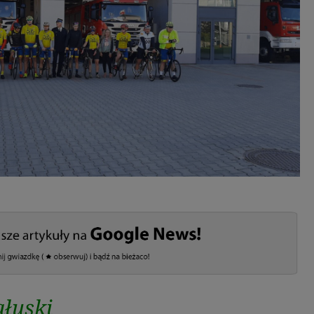
łuski