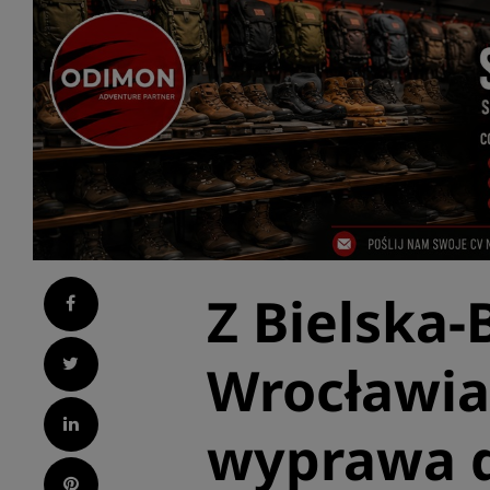
Z Bielska-
Facebook
Twitter
Wrocławia
LinkedIn
wyprawa d
Pinterest