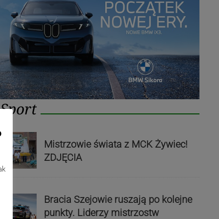
Sport
o
Mistrzowie świata z MCK Żywiec!
ZDJĘCIA
ak
Bracia Szejowie ruszają po kolejne
punkty. Liderzy mistrzostw