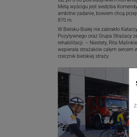
Metą wyścigu jest siedziba Komendy
ambitne zadanie, bowiem chcą prze
870 m.
W Bielsku-Białej nie zabrakło Katarz
Pozytywnego oraz Grupa Strażacy ze 
rehabilitacji. – Niestety, Rita Malin
wspierała strażaków całym sercem w
rzecznik bielskiej straży.
Z