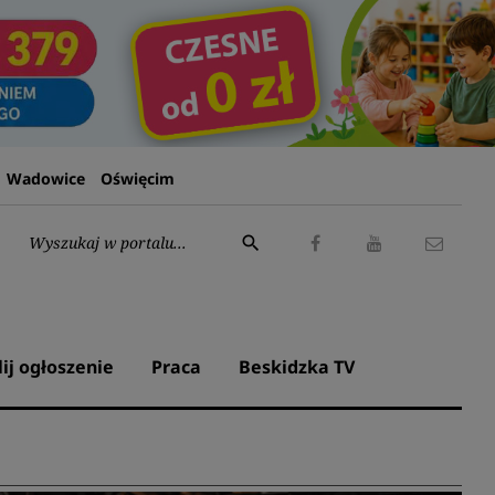
Wadowice
Oświęcim
Wyszukaj:
search
Facebook
Youtube
Kontak
lij ogłoszenie
Praca
Beskidzka TV