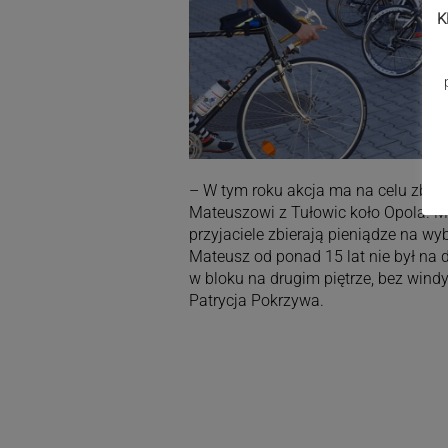
K
– W tym roku akcja ma na celu zbi
Mateuszowi z Tułowic koło Opola. M
przyjaciele zbierają pieniądze na 
Mateusz od ponad 15 lat nie był na 
w bloku na drugim piętrze, bez wind
Patrycja Pokrzywa.