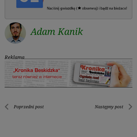
Adam Kanik
Reklama
Nawigacja
Poprzedni post
Następny post
Poprzedni
Nastę
wpisu
post
post