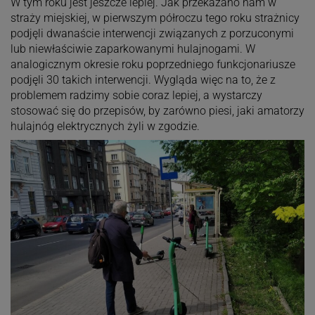
W tym roku jest jeszcze lepiej. Jak przekazano nam w
straży miejskiej, w pierwszym półroczu tego roku strażnicy
podjęli dwanaście interwencji związanych z porzuconymi
lub niewłaściwie zaparkowanymi hulajnogami. W
analogicznym okresie roku poprzedniego funkcjonariusze
podjęli 30 takich interwencji. Wygląda więc na to, że z
problemem radzimy sobie coraz lepiej, a wystarczy
stosować się do przepisów, by zarówno piesi, jaki amatorzy
hulajnóg elektrycznych żyli w zgodzie.