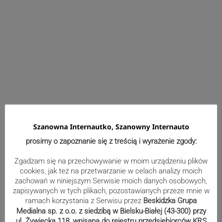
Wydarzenia
Szanowna Internautko, Szanowny Internauto
Efektowne międzynarodowe
prosimy o zapoznanie się z treścią i wyrażenie zgody:
ćwiczenia nad Jeziorem Żywieckim.
Zgadzam się na przechowywanie w moim urządzeniu plików
Zobacz niezwykłe zdjęcia
cookies, jak też na przetwarzanie w celach analizy moich
zachowań w niniejszym Serwisie moich danych osobowych,
zapisywanych w tych plikach, pozostawianych przeze mnie w
ramach korzystania z Serwisu przez
Beskidzka Grupa
Koło z widokiem na miasto i Beskidy
Medialna sp. z o.o. z siedzibą w Bielsku-Białej (43-300) przy
ul. Żywiecka 118, wpisana do rejestru przedsiębiorców KRS