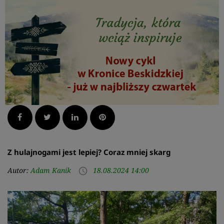
Facebook
Twitter
LinkedIn
Pinterest
Z hulajnogami jest lepiej? Coraz mniej skarg
Autor:
Adam Kanik
18.08.2024 14:00
access_time