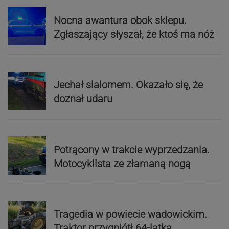
Nocna awantura obok sklepu.
Zgłaszający słyszał, że ktoś ma nóż
Jechał slalomem. Okazało się, że
doznał udaru
Potrącony w trakcie wyprzedzania.
Motocyklista ze złamaną nogą
Tragedia w powiecie wadowickim.
Traktor przygniótł 64-latka