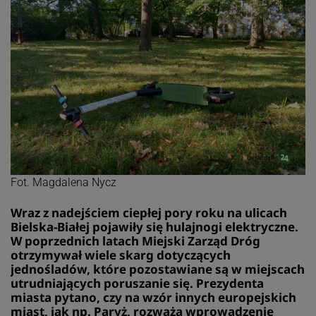
Fot. Magdalena Nycz
Wraz z nadejściem ciepłej pory roku na ulicach
Bielska-Białej pojawiły się hulajnogi elektryczne.
W poprzednich latach Miejski Zarząd Dróg
otrzymywał wiele skarg dotyczących
jednośladów, które pozostawiane są w miejscach
utrudniających poruszanie się. Prezydenta
miasta pytano, czy na wzór innych europejskich
miast, jak np. Paryż, rozważa wprowadzenie