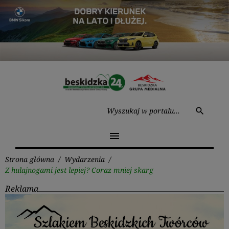
Przejdź
do
treści
Wysz
search
menu
Strona główna
/
Wydarzenia
/
Z hulajnogami jest lepiej? Coraz mniej skarg
Reklama