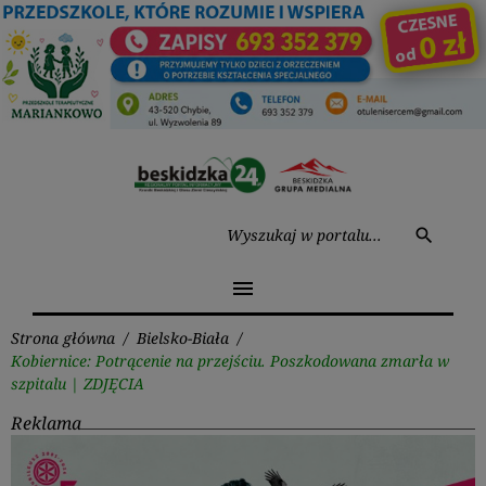
Przejdź
do
treści
Wysz
search
menu
Strona główna
/
Bielsko-Biała
/
Kobiernice: Potrącenie na przejściu. Poszkodowana zmarła w
szpitalu | ZDJĘCIA
Reklama