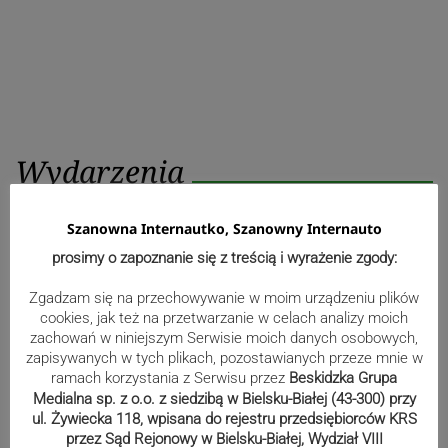
Wydarzenia
Szanowna Internautko, Szanowny Internauto
Zbieg okoliczności w dwóch
spółkach. Premier prosił, by nie było
prosimy o zapoznanie się z treścią i wyrażenie zgody:
tu polityki, bo to budzi podejrzenia
Zgadzam się na przechowywanie w moim urządzeniu plików
cookies, jak też na przetwarzanie w celach analizy moich
zachowań w niniejszym Serwisie moich danych osobowych,
zapisywanych w tych plikach, pozostawianych przeze mnie w
Po kontroli zamknęli plac zabaw w
ramach korzystania z Serwisu przez
Beskidzka Grupa
Toporzysku
Medialna sp. z o.o. z siedzibą w Bielsku-Białej (43-300) przy
ul. Żywiecka 118, wpisana do rejestru przedsiębiorców KRS
przez Sąd Rejonowy w Bielsku-Białej, Wydział VIII