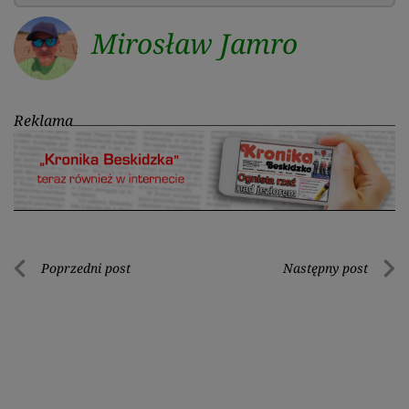
Mirosław Jamro
Reklama
Nawigacja
Poprzedni post
Następny post
Poprzedni
Nastę
wpisu
post
post