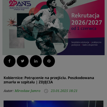
Facebook
Twitter
LinkedIn
Pinterest
Kobiernice: Potrącenie na przejściu. Poszkodowana
zmarła w szpitalu | ZDJĘCIA
Autor:
Mirosław Jamro
23.01.2025 18:21
access_time