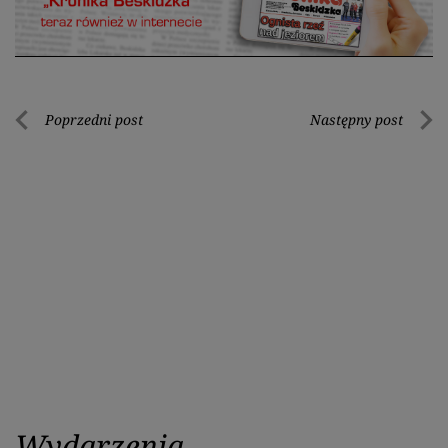
Nawigacja
Poprzedni post
Następny post
Poprzedni
Nastę
wpisu
post
post
Wydarzenia