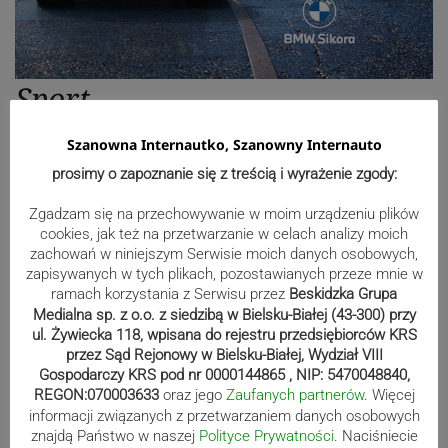
Sport
Szanowna Internautko, Szanowny Internauto
Mistrzowie świata z MCK Żywiec!
prosimy o zapoznanie się z treścią i wyrażenie zgody:
ZDJĘCIA
Zgadzam się na przechowywanie w moim urządzeniu plików
cookies, jak też na przetwarzanie w celach analizy moich
zachowań w niniejszym Serwisie moich danych osobowych,
zapisywanych w tych plikach, pozostawianych przeze mnie w
Bracia Szejowie ruszają po kolejne
ramach korzystania z Serwisu przez
Beskidzka Grupa
punkty. Liderzy mistrzostw
Medialna sp. z o.o. z siedzibą w Bielsku-Białej (43-300) przy
ul. Żywiecka 118, wpisana do rejestru przedsiębiorców KRS
wystartują w Rajdzie Rzeszowskim
przez Sąd Rejonowy w Bielsku-Białej, Wydział VIII
Gospodarczy KRS pod nr 0000144865 , NIP: 5470048840,
REGON:070003633
oraz jego
Zaufanych partnerów
. Więcej
informacji związanych z przetwarzaniem danych osobowych
80-lecie Soły Kobiernice. Będzie się
znajdą Państwo w naszej
Polityce Prywatności
. Naciśniecie