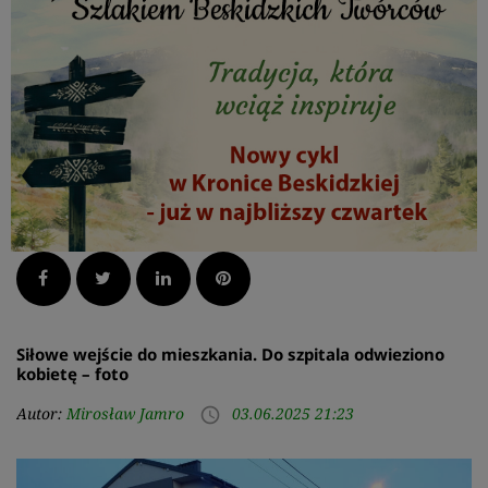
Facebook
Twitter
LinkedIn
Pinterest
Siłowe wejście do mieszkania. Do szpitala odwieziono
kobietę – foto
Autor:
Mirosław Jamro
03.06.2025 21:23
access_time