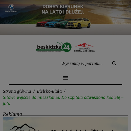
Przejdź
do
treści
Wysz
search
menu
Strona główna
/
Bielsko-Biała
/
Siłowe wejście do mieszkania. Do szpitala odwieziono kobietę –
foto
Reklama