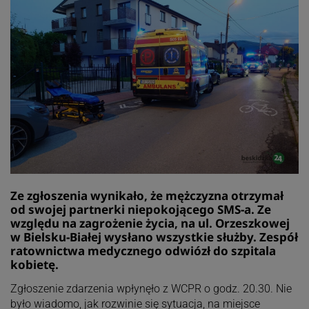
Ze zgłoszenia wynikało, że mężczyzna otrzymał
od swojej partnerki niepokojącego SMS-a. Ze
względu na zagrożenie życia, na ul. Orzeszkowej
w Bielsku-Białej wysłano wszystkie służby. Zespół
ratownictwa medycznego odwiózł do szpitala
kobietę.
Zgłoszenie zdarzenia wpłynęło z WCPR o godz. 20.30. Nie
było wiadomo, jak rozwinie się sytuacja, na miejsce