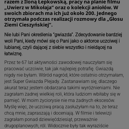
razem z Iloną Łepkowską, pracy na planie filmu
„Uwierz w Mikołaja“ oraz o kolekcji aniołów. W
swoich zbiorach ma ich już około 200. Jednego
otrzymała podczas realizacji rozmowy dla „Głosu
Ziemi Cieszyńskiej“.
Nie lubi Pani określenia “gwiazda”. Zdecydowanie bardziej
woli Pani, kiedy mówi się o Pani jako o aktorce uczciwej i
lubianej, czyli dającej z siebie wszystko i nieidącej na
łatwiznę.
Przez te 67 lat aktywności zawodowej nauczyłam się
pracować uczciwie, tak jak najlepiej potrafię. Gwiazdą
nigdy nie byłam. Wśród nagród, które ostatnio otrzymałam,
jest Super Gwiazda Plejady. Zastanawiam się, dlaczego
akurat teraz jestem obdarzana takimi wyróżnieniami. Nie
zagrałam żadnej wielkiej roli, która ludziom wbiłaby się w
pamięć. W moim życiorysie nie ma żadnych ekscesów.
Myślę więc, że uczciwą pracą zasłużyłam na to, że teraz
chcą mnie, zapraszają i doceniają. W filmie i telewizji
zagrałam ponad dziewięćdziesiąt, przeważnie
drugoplanowych, ról. Widocznie były tak wyraziście