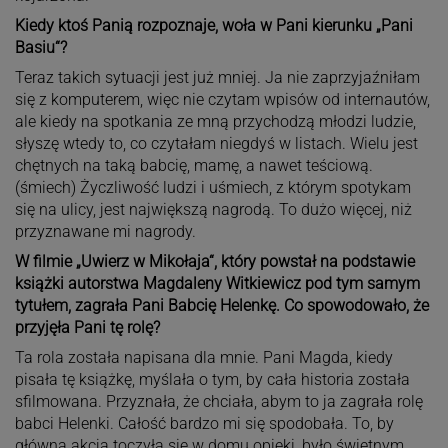
Kiedy ktoś Panią rozpoznaje, woła w Pani kierunku „Pani
Basiu“?
Teraz takich sytuacji jest już mniej. Ja nie zaprzyjaźniłam
się z komputerem, więc nie czytam wpisów od internautów,
ale kiedy na spotkania ze mną przychodzą młodzi ludzie,
słyszę wtedy to, co czytałam niegdyś w listach. Wielu jest
chętnych na taką babcię, mamę, a nawet teściową.
(śmiech) Życzliwość ludzi i uśmiech, z którym spotykam
się na ulicy, jest największą nagrodą. To dużo więcej, niż
przyznawane mi nagrody.
W filmie „Uwierz w Mikołaja“, który powstał na podstawie
książki autorstwa Magdaleny Witkiewicz pod tym samym
tytułem, zagrała Pani Babcię Helenkę. Co spowodowało, że
przyjęła Pani tę rolę?
Ta rola została napisana dla mnie. Pani Magda, kiedy
pisała tę książkę, myślała o tym, by cała historia została
sfilmowana. Przyznała, że chciała, abym to ja zagrała rolę
babci Helenki. Całość bardzo mi się spodobała. To, by
główna akcja toczyła się w domu opieki, było świetnym