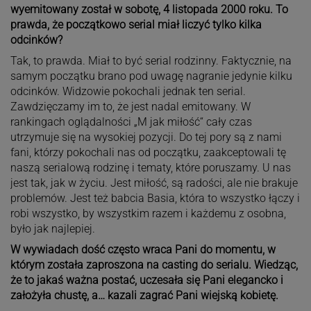
wyemitowany został w sobotę, 4 listopada 2000 roku. To
prawda, że początkowo serial miał liczyć tylko kilka
odcinków?
Tak, to prawda. Miał to być serial rodzinny. Faktycznie, na
samym początku brano pod uwagę nagranie jedynie kilku
odcinków. Widzowie pokochali jednak ten serial.
Zawdzięczamy im to, że jest nadal emitowany. W
rankingach oglądalności „M jak miłość“ cały czas
utrzymuje się na wysokiej pozycji. Do tej pory są z nami
fani, którzy pokochali nas od początku, zaakceptowali tę
naszą serialową rodzinę i tematy, które poruszamy. U nas
jest tak, jak w życiu. Jest miłość, są radości, ale nie brakuje
problemów. Jest też babcia Basia, która to wszystko łączy i
robi wszystko, by wszystkim razem i każdemu z osobna,
było jak najlepiej.
W wywiadach dość często wraca Pani do momentu, w
którym została zaproszona na casting do serialu. Wiedząc,
że to jakaś ważna postać, uczesała się Pani elegancko i
założyła chustę, a… kazali zagrać Pani wiejską kobietę.