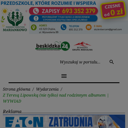
Przejdź
do
treści
Wysz
search
menu
Strona główna
/
Wydarzenia
/
Z Teresą Lipowską (nie tylko) nad rodzinnym albumem |
WYWIAD
Reklama