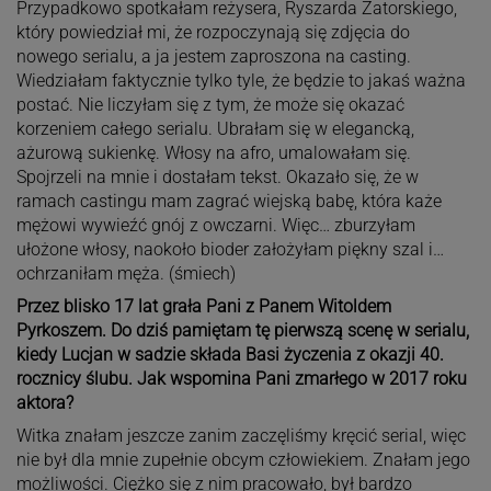
Przypadkowo spotkałam reżysera, Ryszarda Zatorskiego,
który powiedział mi, że rozpoczynają się zdjęcia do
nowego serialu, a ja jestem zaproszona na casting.
Wiedziałam faktycznie tylko tyle, że będzie to jakaś ważna
postać. Nie liczyłam się z tym, że może się okazać
korzeniem całego serialu. Ubrałam się w elegancką,
ażurową sukienkę. Włosy na afro, umalowałam się.
Spojrzeli na mnie i dostałam tekst. Okazało się, że w
ramach castingu mam zagrać wiejską babę, która każe
mężowi wywieźć gnój z owczarni. Więc… zburzyłam
ułożone włosy, naokoło bioder założyłam piękny szal i…
ochrzaniłam męża. (śmiech)
Przez blisko 17 lat grała Pani z Panem Witoldem
Pyrkoszem. Do dziś pamiętam tę pierwszą scenę w serialu,
kiedy Lucjan w sadzie składa Basi życzenia z okazji 40.
rocznicy ślubu. Jak wspomina Pani zmarłego w 2017 roku
aktora?
Witka znałam jeszcze zanim zaczęliśmy kręcić serial, więc
nie był dla mnie zupełnie obcym człowiekiem. Znałam jego
możliwości. Ciężko się z nim pracowało, był bardzo