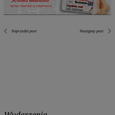
Nawigacja
Poprzedni post
Następny post
Poprzedni
Nastę
wpisu
post
post
Wydarzenia