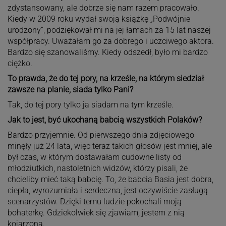
zdystansowany, ale dobrze się nam razem pracowało.
Kiedy w 2009 roku wydał swoją książkę „Podwójnie
urodzony“, podziękował mi na jej łamach za 15 lat naszej
współpracy. Uważałam go za dobrego i uczciwego aktora.
Bardzo się szanowaliśmy. Kiedy odszedł, było mi bardzo
ciężko.
To prawda, że do tej pory, na krześle, na którym siedział
zawsze na planie, siada tylko Pani?
Tak, do tej pory tylko ja siadam na tym krześle.
Jak to jest, być ukochaną babcią wszystkich Polaków?
Bardzo przyjemnie. Od pierwszego dnia zdjęciowego
minęły już 24 lata, więc teraz takich głosów jest mniej, ale
był czas, w którym dostawałam cudowne listy od
młodziutkich, nastoletnich widzów, którzy pisali, że
chcieliby mieć taką babcię. To, że babcia Basia jest dobra,
ciepła, wyrozumiała i serdeczna, jest oczywiście zasługą
scenarzystów. Dzięki temu ludzie pokochali moją
bohaterkę. Gdziekolwiek się zjawiam, jestem z nią
kojarzona.