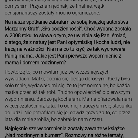
pomysłem. Przyznam jednak, że finalnie, wątki
pensjonariuszy zostały mocno ograniczone.
Na nasze spotkanie zabrałam ze sobą książkę autorstwa
Marzanny Graff, „Siła codzienności“. Choć wydana została
w 2008 roku, to słowa o tym, że uwielbia się Pani śmiać,
dlatego, że z natury jest Pani optymistką i kocha ludzi, nie
tracą na ważności. Nie ma co tu kryć, że tak wychowała
Panią mama. Jakie jest Pani pierwsze wspomnienie z
mamą i domem rodzinnym?
Powtórzę to, co mówiłam już we wcześniejszych
wywiadach. Matkę ocenia się, będąc dorosłym. Kiedy była
koło mnie, wydawało mi się, że to jest normalne, bo każda
matka przecież tak robi. Trudno opowiedzieć o pierwszym
wspomnieniu. Bardzo ją kochałam. Mama ofiarowała nam
więcej czułości niż tata. To od niej nauczyłam się stosunku
do ludzi. Nie potrafiłam się jej odwdzięczyć za to, co przez
lata dla mnie zrobiła, bo zabrakło nam czasu.
Najpiękniejsze wspomnienia zostały zawarte w książce
„Nad rodzinnym albumem“. Rozmowy na różne tematy,