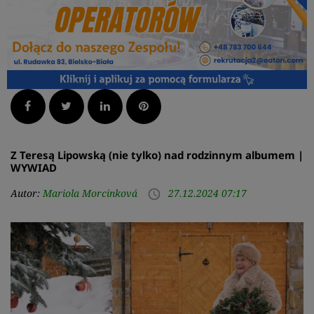
Facebook
Twitter
LinkedIn
Pinterest
Z Teresą Lipowską (nie tylko) nad rodzinnym albumem |
WYWIAD
Autor:
Mariola Morcinková
27.12.2024 07:17
access_time