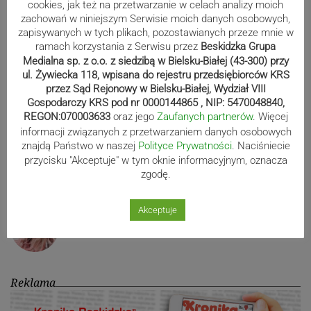
cookies, jak też na przetwarzanie w celach analizy moich
„Anioły istnieją, tylko czasem nie mają skrzydeł. Wtedy
zachowań w niniejszym Serwisie moich danych osobowych,
nazywamy ich przyjaciółmi“. To mój ulubiony cytat. I tymi
zapisywanych w tych plikach, pozostawianych przeze mnie w
przyjaciółmi jestem otoczona. To mi pomaga żyć.
ramach korzystania z Serwisu przez
Beskidzka Grupa
Medialna sp. z o.o. z siedzibą w Bielsku-Białej (43-300) przy
ul. Żywiecka 118, wpisana do rejestru przedsiębiorców KRS
przez Sąd Rejonowy w Bielsku-Białej, Wydział VIII
Gospodarczy KRS pod nr 0000144865 , NIP: 5470048840,
REGON:070003633
oraz jego
Zaufanych partnerów
. Więcej
informacji związanych z przetwarzaniem danych osobowych
znajdą Państwo w naszej
Polityce Prywatności
. Naciśniecie
przycisku "Akceptuje" w tym oknie informacyjnym, oznacza
zgodę.
Akceptuje
Mariola Morcinková
Reklama