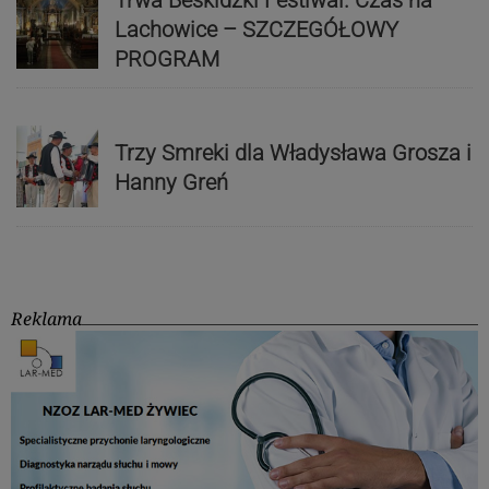
Trwa Beskidzki Festiwal. Czas na
Lachowice – SZCZEGÓŁOWY
PROGRAM
Trzy Smreki dla Władysława Grosza i
Hanny Greń
Reklama