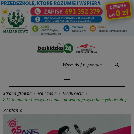
Przejdź
do
treści
Wysz
search
menu
Strona główna
/
Na czasie
/
E-edukacja
/
Z Ustronia do Cieszyna w poszukiwaniu przyrodniczych atrakcji
Reklama