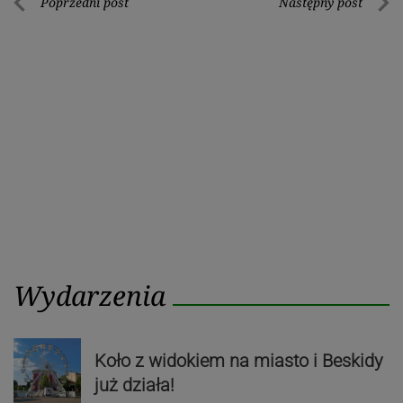
Nawigacja
Poprzedni post
Następny post
Poprzedni
Nastę
wpisu
post
post
Wydarzenia
Koło z widokiem na miasto i Beskidy
już działa!