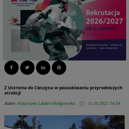
Facebook
Twitter
LinkedIn
Pinterest
Z Ustronia do Cieszyna w poszukiwaniu przyrodniczych
atrakcji
Autor:
Katarzyna Lindert-Kuligowska
11.10.2021 14:54
access_time