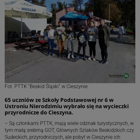
Fot. PTTK “Beskid Śląski” w Cieszynie
65 uczniów ze Szkoły Podstawowej nr 6 w
Ustroniu Nierodzimiu wybrało się na wycieczki
przyrodnicze do Cieszyna.
– Są członkami PTTK, mają wiele odznak turystycznych, w
tym małą srebrną GOT, Głównych Szlaków Beskidzkich czy
Sudeckich, przyrodniczych, ale pobyt w Cieszynie ich