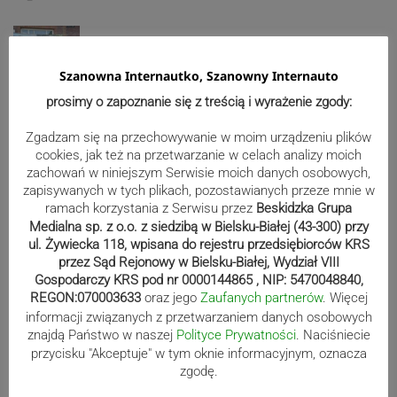
Mistrzowie świata z MCK Żywiec!
ZDJĘCIA
Szanowna Internautko, Szanowny Internauto
prosimy o zapoznanie się z treścią i wyrażenie zgody:
Zgadzam się na przechowywanie w moim urządzeniu plików
Bracia Szejowie ruszają po kolejne
cookies, jak też na przetwarzanie w celach analizy moich
punkty. Liderzy mistrzostw
zachowań w niniejszym Serwisie moich danych osobowych,
zapisywanych w tych plikach, pozostawianych przeze mnie w
wystartują w Rajdzie Rzeszowskim
ramach korzystania z Serwisu przez
Beskidzka Grupa
Medialna sp. z o.o. z siedzibą w Bielsku-Białej (43-300) przy
ul. Żywiecka 118, wpisana do rejestru przedsiębiorców KRS
przez Sąd Rejonowy w Bielsku-Białej, Wydział VIII
80-lecie Soły Kobiernice. Będzie się
Gospodarczy KRS pod nr 0000144865 , NIP: 5470048840,
działo! SZCZEGÓŁOWY PROGRAM
REGON:070003633
oraz jego
Zaufanych partnerów
. Więcej
informacji związanych z przetwarzaniem danych osobowych
znajdą Państwo w naszej
Polityce Prywatności
. Naciśniecie
przycisku "Akceptuje" w tym oknie informacyjnym, oznacza
Kaniów stolicą europejskiego kajak
zgodę.
polo. Kilkadziesiąt drużyn z całej