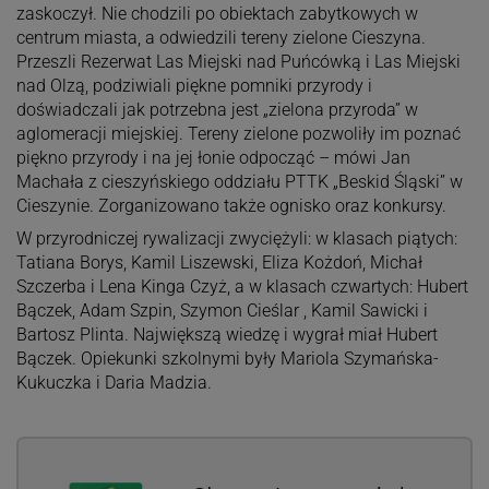
zaskoczył. Nie chodzili po obiektach zabytkowych w
centrum miasta, a odwiedzili tereny zielone Cieszyna.
Przeszli Rezerwat Las Miejski nad Puńcówką i Las Miejski
nad Olzą, podziwiali piękne pomniki przyrody i
doświadczali jak potrzebna jest „zielona przyroda” w
aglomeracji miejskiej. Tereny zielone pozwoliły im poznać
piękno przyrody i na jej łonie odpocząć – mówi Jan
Machała z cieszyńskiego oddziału PTTK „Beskid Śląski” w
Cieszynie. Zorganizowano także ognisko oraz konkursy.
W przyrodniczej rywalizacji zwyciężyli: w klasach piątych:
Tatiana Borys, Kamil Liszewski, Eliza Kożdoń, Michał
Szczerba i Lena Kinga Czyż, a w klasach czwartych: Hubert
Bączek, Adam Szpin, Szymon Cieślar , Kamil Sawicki i
Bartosz Plinta. Największą wiedzę i wygrał miał Hubert
Bączek. Opiekunki szkolnymi były Mariola Szymańska-
Kukuczka i Daria Madzia.