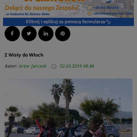
Facebook
Twitter
LinkedIn
Pinterest
Z Wisły do Włoch
Autor:
Artur Jarczok
22.03.2019 08:48
access_time