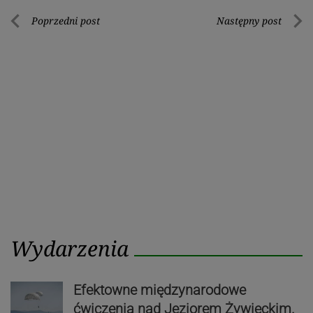
Nawigacja
Poprzedni post
Następny post
Poprzedni
Nastę
wpisu
post
post
Wydarzenia
Efektowne międzynarodowe
ćwiczenia nad Jeziorem Żywieckim.