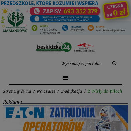
Przejdź
do
treści
Wysz
search
menu
Strona główna
/
Na czasie
/
E-edukacja
/
Z Wisły do Włoch
Reklama