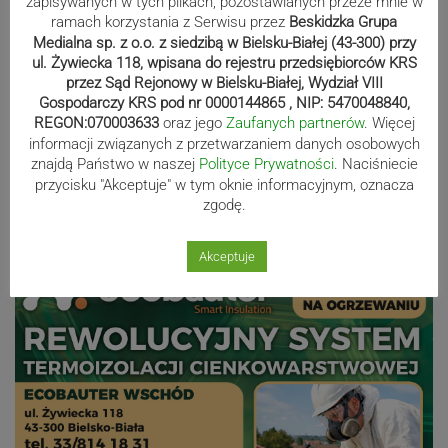
zapisywanych w tych plikach, pozostawianych przeze mnie w
polo. Kilkadziesiąt drużyn z całej
ramach korzystania z Serwisu przez
Beskidzka Grupa
Medialna sp. z o.o. z siedzibą w Bielsku-Białej (43-300) przy
Europy rywalizowało przez trzy dni
ul. Żywiecka 118, wpisana do rejestru przedsiębiorców KRS
przez Sąd Rejonowy w Bielsku-Białej, Wydział VIII
Gospodarczy KRS pod nr 0000144865 , NIP: 5470048840,
Nakamura z dubletem w Wiśle.
REGON:070003633
oraz jego
Zaufanych partnerów
. Więcej
Dyskwalifikacja Waszka zmieniła
informacji związanych z przetwarzaniem danych osobowych
znajdą Państwo w naszej
Polityce Prywatności
. Naciśniecie
klasyfikację Polaków
przycisku "Akceptuje" w tym oknie informacyjnym, oznacza
zgodę.
Reklama
Akceptuje