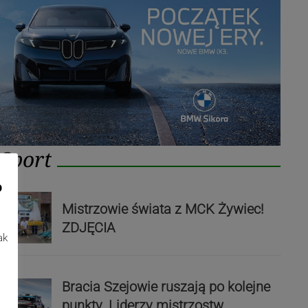
Sport
o
Mistrzowie świata z MCK Żywiec!
ZDJĘCIA
ak
Bracia Szejowie ruszają po kolejne
punkty. Liderzy mistrzostw