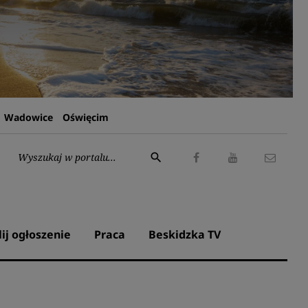
Wadowice
Oświęcim
Wyszukaj:
search
Facebook
Youtube
Kontak
lij ogłoszenie
Praca
Beskidzka TV