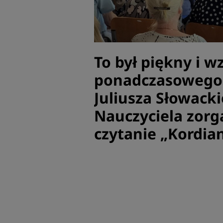
To był piękny i w
ponadczasowego
Juliusza Słowack
Nauczyciela zor
czytanie „Kordian