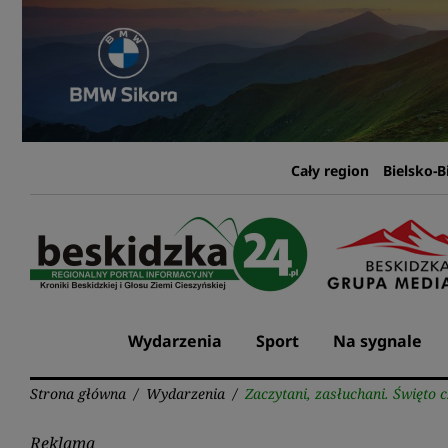
Przejdź
do
treści
Cały region
Bielsko-B
Wydarzenia
Sport
Na sygnale
Strona główna
/
Wydarzenia
/
Zaczytani, zasłuchani. Święto
Reklama