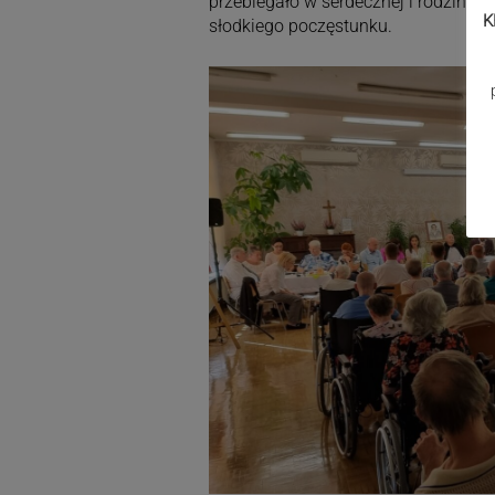
przebiegało w serdecznej i rodzinne
K
słodkiego poczęstunku.