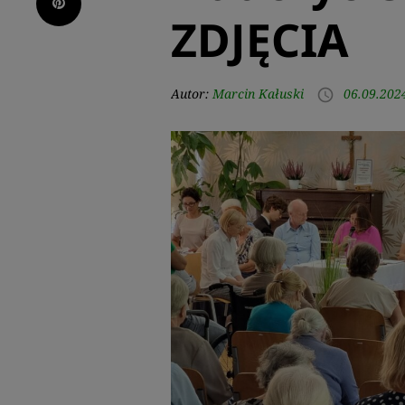
Pinterest
ZDJĘCIA
Autor:
Marcin Kałuski
06.09.202
access_time