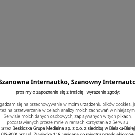
Szanowna Internautko, Szanowny Internaut
prosimy o zapoznanie się z treścią i wyrażenie zgody:
ocy Społecznej „Dom Nauczyciela” wypełniła się po brzegi, a
ił nawet najmniejszy szmer. Wszyscy w skupieniu słuchali
gadzam się na przechowywanie w moim urządzeniu plików cookies, j
ktur. Prym w recytacji wiodła niezastąpiona Jadwiga
też na przetwarzanie w celach analizy moich zachowań w niniejszym
o w Bielsku-Białej, z werwą odczytując strofy i zachwycając
Serwisie moich danych osobowych, zapisywanych w tych plikach,
je role mieli i do odegrania licznie zaproszeni oficjele.
pozostawianych przeze mnie w ramach korzystania z Serwisu
przez
Beskidzka Grupa Medialna sp. z o.o. z siedzibą w Bielsku-Białej
rzez dyrektor Anetę Madeję, jak zawsze w tym miejscu,
(43-300) przy ul. Żywiecka 118, wpisana do rejestru przedsiębiorców