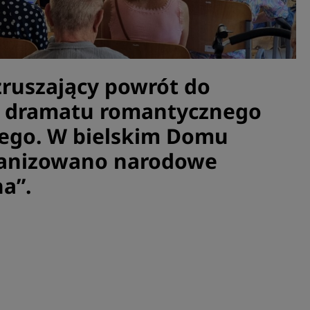
zruszający powrót do
 dramatu romantycznego
iego. W bielskim Domu
ganizowano narodowe
a”.