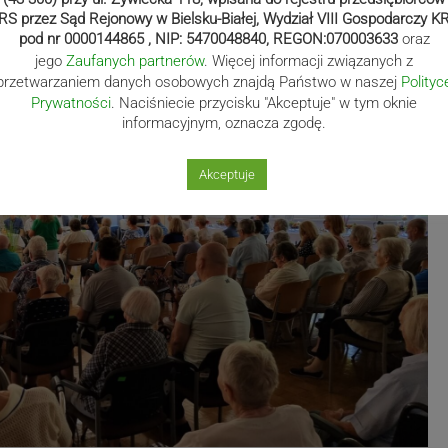
j atmosferze. Nie zabrakło wielu kuluarowych rozmów i
RS przez Sąd Rejonowy w Bielsku-Białej, Wydział VIII Gospodarczy K
pod nr 0000144865 , NIP: 5470048840, REGON:070003633
oraz
jego
Zaufanych partnerów
. Więcej informacji związanych z
przetwarzaniem danych osobowych znajdą Państwo w naszej
Polityc
Prywatności
. Naciśniecie przycisku "Akceptuje" w tym oknie
informacyjnym, oznacza zgodę.
Akceptuje